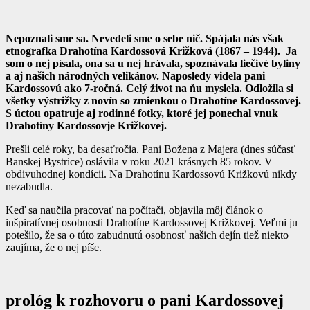
Nepoznali sme sa. Nevedeli sme o sebe nič. Spájala nás však
etnografka Drahotína Kardossová Križková (1867 – 1944). Ja
som o nej písala, ona sa u nej hrávala, spoznávala liečivé byliny
a aj našich národných velikánov. Naposledy videla pani
Kardossovú ako 7-ročná. Celý život na ňu myslela. Odložila si
všetky výstrižky z novín so zmienkou o Drahotíne Kardossovej.
S úctou opatruje aj rodinné fotky, ktoré jej ponechal vnuk
Drahotíny Kardossovje Križkovej.
Prešli celé roky, ba desaťročia. Pani Božena z Majera (dnes súčasť
Banskej Bystrice) oslávila v roku 2021 krásnych 85 rokov. V
obdivuhodnej kondícii. Na Drahotínu Kardossovú Križkovú nikdy
nezabudla.
Keď sa naučila pracovať na počítači, objavila môj článok o
inšpiratívnej osobnosti Drahotíne Kardossovej Križkovej. Veľmi ju
potešilo, že sa o túto zabudnutú osobnosť našich dejín tiež niekto
zaujíma, že o nej píše.
prológ k rozhovoru o pani Kardossovej