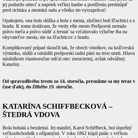
jej podarilo utiecť a napriek veľkej hanbe a poníženiu predstúpiť
pred richtára a mestskú radu a všetko im vyrozprávať.
Opakujem, ona bola slúžka a bola z mesta, zločinci boli šľachtici a z
hradu. K tomu dodávam, že vtedy ešte mesto Prešporok nemalo
právo meča a právo súdiť a trestať sa vzťahovalo výlučne iba na
obyvateľov mesta, nie na šľachticov z hradu.
Komplikovaný prípad skončil tak, že oboch vinníkov, na kráľovskú
výnimku, súdili a odsúdili prešporskí radní páni na trest smrti. Hlavu
násilníkom vlastnoručne odťal otec zneuctenej, avšak odvážnej
Kataríny.
Od spravodlivého trestu zo 14. storočia, presuňme sa my teraz v
čase ďalej, do
Dlhého 19. storočia
.
KATARÍNA SCHIFFBECKOVÁ –
ŠTEDRÁ VDOVA
Bola bohatá a bezdetná. Jej manžel, Karol Schiffbeck, bol úspešný
veľkoobchodník s ošípanými. V roku 1862 kúpil palác s veľkou