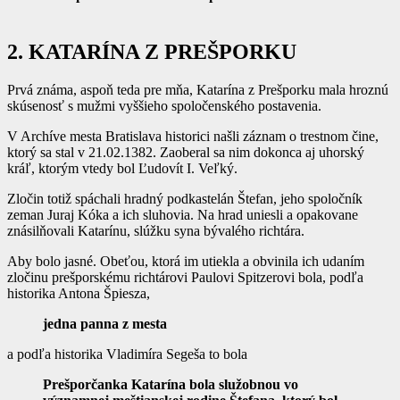
2. KATARÍNA Z PREŠPORKU
Prvá známa, aspoň teda pre mňa, Katarína z Prešporku mala hroznú
skúsenosť s mužmi vyššieho spoločenského postavenia.
V Archíve mesta Bratislava historici našli záznam o trestnom čine,
ktorý sa stal v 21.02.1382. Zaoberal sa nim dokonca aj uhorský
kráľ, ktorým vtedy bol Ľudovít I. Veľký.
Zločin totiž spáchali hradný podkastelán Štefan, jeho spoločník
zeman Juraj Kóka a ich sluhovia. Na hrad uniesli a opakovane
znásilňovali Katarínu, slúžku syna bývalého richtára.
Aby bolo jasné. Obeťou, ktorá im utiekla a obvinila ich udaním
zločinu prešporskému richtárovi Paulovi Spitzerovi bola, podľa
historika Antona Špiesza,
jedna panna z mesta
a podľa historika Vladimíra Segeša to bola
Prešporčanka Katarína bola služobnou vo