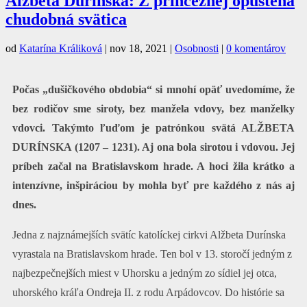
Alžbeta Durínska: Z princeznej opustená
chudobná svätica
od
Katarína Králiková
|
nov 18, 2021
|
Osobnosti
|
0 komentárov
Počas „dušičkového obdobia“ si mnohí opäť uvedomíme, že
bez rodičov sme siroty, bez manžela vdovy, bez manželky
vdovci. Takýmto ľuďom je patrónkou svätá ALŽBETA
DURÍNSKA (1207 – 1231). Aj ona bola sirotou i vdovou. Jej
príbeh začal na Bratislavskom hrade. A hoci žila krátko a
intenzívne, inšpiráciou by mohla byť pre každého z nás aj
dnes.
Jedna z najznámejších svätíc katolíckej cirkvi Alžbeta Durínska
vyrastala na Bratislavskom hrade. Ten bol v 13. storočí jedným z
najbezpečnejších miest v Uhorsku a jedným zo sídiel jej otca,
uhorského kráľa Ondreja II. z rodu Arpádovcov. Do histórie sa