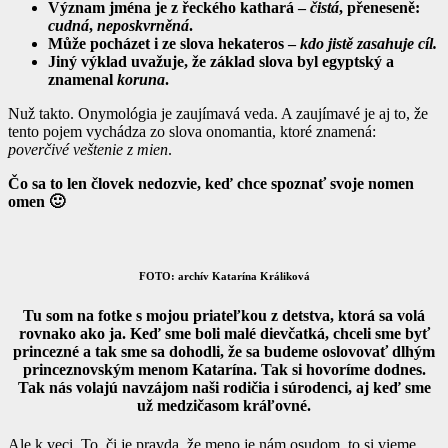
Význam jména je z řeckého kathará –
čistá
, přeneseně:
cudná
,
neposkvrněná
.
Může pocházet i ze slova hekateros –
kdo jistě zasahuje
cíl.
Jiný výklad uvažuje, že základ slova byl egyptský a
znamenal
koruna
.
Nuž takto. Onymológia je zaujímavá veda. A zaujímavé je aj to, že
tento pojem vychádza zo slova onomantia, ktoré znamená:
poverčivé veštenie z mien
.
Čo sa to len človek nedozvie, keď chce spoznať svoje nomen
omen 🙂
FOTO: archív Katarína Králiková
Tu som na fotke s mojou priateľkou z detstva, ktorá sa volá
rovnako ako ja. Keď sme boli malé dievčatká, chceli sme byť
princezné a tak sme sa dohodli, že sa budeme oslovovať dlhým
princeznovským menom Katarína. Tak si hovoríme dodnes.
Tak nás volajú navzájom naši rodičia i súrodenci, aj keď sme
už medzičasom kráľovné.
Ale k veci. To, či je pravda, že meno je nám osudom, to si vieme