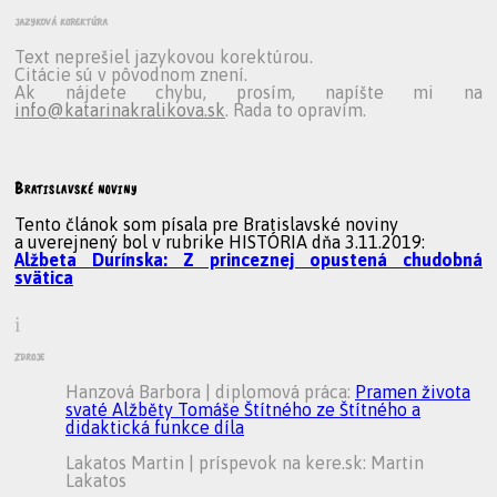
jazyková korektúra
Text neprešiel jazykovou korektúrou.
Citácie sú v pôvodnom znení.
Ak nájdete chybu, prosím, napíšte mi na
info@katarinakralikova.sk
. Rada to opravím.
Bratislavské noviny
Tento článok som písala pre Bratislavské noviny
a uverejnený bol v rubrike HISTÓRIA dňa 3.11.2019:
Alžbeta Durínska: Z princeznej opustená chudobná
svätica
i
zdroje
Hanzová Barbora | diplomová práca:
Pramen života
svaté Alžběty Tomáše Štítného ze Štítného a
didaktická funkce díla
Lakatos Martin | príspevok na kere.sk: Martin
Lakatos