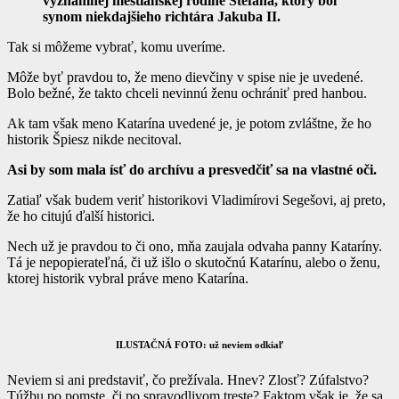
významnej meštianskej rodine Štefana, ktorý bol
synom niekdajšieho richtára Jakuba II.
Tak si môžeme vybrať, komu uveríme.
Môže byť pravdou to, že meno dievčiny v spise nie je uvedené.
Bolo bežné, že takto chceli nevinnú ženu ochrániť pred hanbou.
Ak tam však meno Katarína uvedené je, je potom zvláštne, že ho
historik Špiesz nikde necitoval.
Asi by som mala ísť do archívu a presvedčiť sa na vlastné oči.
Zatiaľ však budem veriť historikovi Vladimírovi Segešovi, aj preto,
že ho citujú ďalší historici.
Nech už je pravdou to či ono, mňa zaujala odvaha panny Kataríny.
Tá je nepopierateľná, či už išlo o skutočnú Katarínu, alebo o ženu,
ktorej historik vybral práve meno Katarína.
ILUSTAČNÁ FOTO: už neviem odkiaľ
Neviem si ani predstaviť, čo prežívala. Hnev? Zlosť? Zúfalstvo?
Túžbu po pomste, či po spravodlivom treste? Faktom však je, že sa