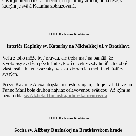
Cisár ju preto dal sťať mečom, čo je druhý atribút, po kolese, s
ktorým je svätá Katarína zobrazovaná.
FOTO: Katarína Králiková
Interiér Kaplnky sv. Kataríny na Michalskej ul. v Bratislave
Veľa z toho môže byť pravda, ale treba mať na pamäti, že
životopisy svätých písali ľudia, ktorí chceli vyzdvihnúť ich dobré
vlastnosti a hlavne zázraky, vďaka ktorým ich mohli vyhlásiť za
svätých.
Pri sv. Kataríne Alexandrijskej ma ešte zaujalo, a to je už fakt, že po
Panne Márií bola druhou najviac oslavovanou sväticou. Až kým sa
nenarodila
sv. Alžbeta Durínska, uhorská princezná
.
FOTO: Katarína Králiková
Socha sv. Alžbety Durínskej na Bratislavskom hrade