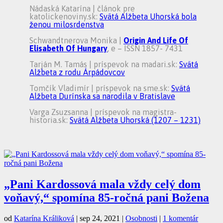
Nádaská Katarína | článok pre
katolickenoviny.sk:
Svätá Alžbeta Uhorská bola
ženou milosrdenstva
Schwandtnerova Monika |
Origin And Life Of
Elisabeth Of Hungary
, e – ISSN 1857- 7431
Tarján M. Tamás | príspevok na madari.sk:
Svätá
Alžbeta z rodu Árpádovcov
Tomčík Vladimír | príspevok na sme.sk:
Svätá
Alžbeta Durínska sa narodila v Bratislave
Varga Zsuzsanna | príspevok na magistra-
historia.sk:
Svätá Alžbeta Uhorská (1207 – 1231)
„Pani Kardossová mala vždy celý dom
voňavý,“ spomína 85-ročná pani Božena
od
Katarína Králiková
|
sep 24, 2021
|
Osobnosti
|
1 komentár