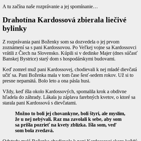
A tu začína naše rozprávanie a jej spomínanie…
Drahotína Kardossová zbierala liečivé
bylinky
Z rozprávania pani Boženky som sa dozvedela o jej prvom
zoznámení sa s pani Kardossovou. Po Veľkej vojne sa Kardossovci
vrátili z Čiech na Slovensko. Kúpili si v dedinke Majer (dnes súčasť
Banskej Bystrice) starý dom s hospodárskymi budovami.
Keď zomrel muž pani Kardossovej, chodievali k nej mladé dievčatá
učiť sa. Pani Boženka mala v tom čase šesť-sedem rokov. Už si to
presne nepamätá. Bolo leto a ona pásla husi.
Vždy, keď išla okolo Kardossových, spomalila krok a obdivne
hľadela do záhrady. Lákala ju záplava farebných kvetov, o ktoré sa
starala pani Kardossová s dievčatami.
Možno to boli jej chovankyne, boli štyri, ale myslím,
že u nej nebývali. Raz ma zavolali k sebe, aby som
sa prišla pozrieť na kvety zblízka. Išla som, veď
som bola zvedavá.