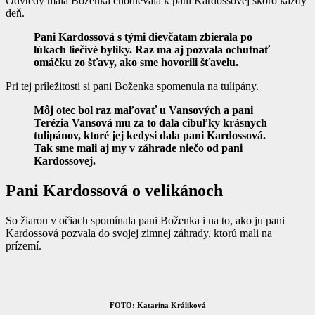
Odvtedy malá Boženka chodievala k pani Kardossovej skoro každý
deň.
Pani Kardossová s tými dievčatam zbierala po
lúkach liečivé byliky. Raz ma aj pozvala ochutnať
omáčku zo šťavy, ako sme hovorili šťavelu.
Pri tej príležitosti si pani Boženka spomenula na tulipány.
Môj otec bol raz maľovať u Vansových a pani
Terézia Vansová mu za to dala cibuľky krásnych
tulipánov, ktoré jej kedysi dala pani Kardossová.
Tak sme mali aj my v záhrade niečo od pani
Kardossovej.
Pani Kardossová o velikánoch
So žiarou v očiach spomínala pani Boženka i na to, ako ju pani
Kardossová pozvala do svojej zimnej záhrady, ktorú mali na
prízemí.
FOTO: Katarína Králiková