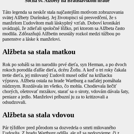
Socha sv. Alžbety na Bratislavskom hrade
Táto legenda sa neskôr stala najčastejším motívom zobrazovania
svätej Alžbety Durínskej. Jej životopisci sú presvedčení, že s
manželom Ľudovítom mali láskyplný vzťah. Doboví kronikári
uvádzajú, že zdieľali spoločné lôžko, pri ktorom sa Alžbeta často
modlila. Zdôrazňujú Alžbetin neustály rozkol medzi túžbou po
panenstve a láske k manželovi.
Alžbeta sa stala matkou
Rok po sobáši sa im narodilo prvé dieťa, syn Herman, a po dvoch
rokoch porodila ďalšie dieťa, dcéru Žofiu. A keď o tri roky čakala
tretie dieťa, jej milovaný Ľudovít musel odísť na križiacku
výpravu. Alžbeta ostala na hrade Wartburg a naďalej pomáhala
núdz­nym. Rozdávala im všetko, čo mohla. Chodievala liečiť
chorých, ošetrovať mrzákov, starať sa o siroty, vdovám dávala šaty,
peniaze a jedlo. Manželovi príbuzní ju za to kritizovali a
odsudzovali.
Alžbeta sa stala vdovou
Pár týždňov pred pôrodom sa dozvedela o smrti milovaného
Ľudovíta. Z hradu Wartburg odišla, ale už sa nedozvieme, či z