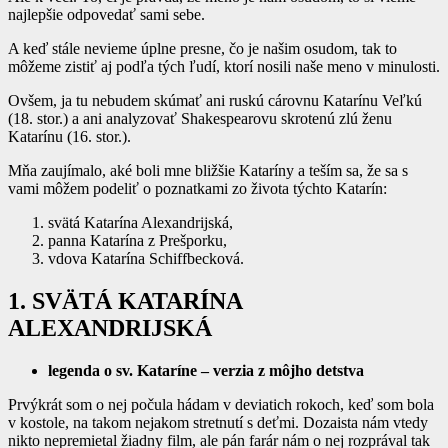
najlepšie odpovedať sami sebe.
A keď stále nevieme úplne presne, čo je našim osudom, tak to
môžeme zistiť aj podľa tých ľudí, ktorí nosili naše meno v minulosti.
Ovšem, ja tu nebudem skúmať ani ruskú cárovnu Katarínu Veľkú
(18. stor.) a ani analyzovať Shakespearovu skrotenú zlú ženu
Katarínu (16. stor.).
Mňa zaujímalo, aké boli mne bližšie Kataríny a teším sa, že sa s
vami môžem podeliť o poznatkami zo života týchto Katarín:
svätá Katarína Alexandrijská,
panna Katarína z Prešporku,
vdova Katarína Schiffbecková.
1. SVÄTÁ KATARÍNA
ALEXANDRIJSKÁ
legenda o sv. Kataríne – verzia z môjho detstva
Prvýkrát som o nej počula hádam v deviatich rokoch, keď som bola
v kostole, na takom nejakom stretnutí s deťmi. Dozaista nám vtedy
nikto nepremietal žiadny film, ale pán farár nám o nej rozprával tak