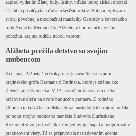
zapísal vydaním Zlatej buly, listiny, vďaka ktorej získali uhorskí
šľachtici privilégiá na ďalších šesťsto rokov. Bol pod vplyvom
svojej pôvabnej a mocibažnej manželky Gertrúdy z bavorského
rodu Andechs-Merano. Pre Alžbetu, už od malička veľmi
pobožnú, zrejme rodičia neboli vzorom.
Alžbeta prežila detstvo so svojim
snúbencom
Keď mala Alžbeta štyri roky, otec ju zasnúbil so synom
krajinského grófa Hermana z Durínska, ktoré je známe ako
Zelené srdce Nemecka. V 13. storočí bolo zvykom nechať
kráľovské dieťa na dvore budúceho partnera.
Z rodného
Uhorska teda Alžbeta odišla a desať nasledu­júcich rokov prežila
po boku svojho budúceho manžela Ľudovíta Durínskeho.
Rozumeli si vraj od začiatku. On jediný ju chápal a podporoval v
praktizovaní viery. Tá sa prejavovala nasledovaním učenia