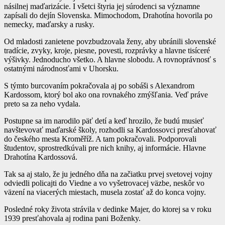
násilnej maďarizácie. I všetci štyria jej súrodenci sa významne
zapísali do dejín Slovenska. Mimochodom, Drahotína hovorila po
nemecky, maďarsky a rusky.
Od mladosti zanietene povzbudzovala ženy, aby ubránili slovenské
tradície, zvyky, kroje, piesne, povesti, rozprávky a hlavne tisíceré
výšivky. Jednoducho všetko. A hlavne slobodu. A rovnoprávnosť s
ostatnými národnosťami v Uhorsku.
S týmto burcovaním pokračovala aj po sobáši s Alexandrom
Kardossom, ktorý bol ako ona rovnakého zmýšľania. Veď práve
preto sa za neho vydala.
Postupne sa im narodilo päť detí a keď hrozilo, že budú musieť
navštevovať maďarské školy, rozhodli sa Kardossovci presťahovať
do českého mesta Kroměříž. A tam pokračovali. Podporovali
študentov, sprostredkúvali pre nich knihy, aj informácie. Hlavne
Drahotína Kardossová.
Tak sa aj stalo, že ju jedného dňa na začiatku prvej svetovej vojny
odviedli policajti do Viedne a vo vyšetrovacej väzbe, neskôr vo
väzení na viacerých miestach, musela zostať až do konca vojny.
Posledné roky života strávila v dedinke Majer, do ktorej sa v roku
1939 presťahovala aj rodina pani Boženky.