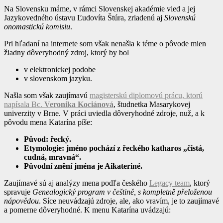
Na Slovensku máme, v rámci Slovenskej akadémie vied a jej
Jazykovedného ústavu Ľudovíta Štúra, zriadenú aj
Slovenskú
onomastickú komisiu
.
Pri hľadaní na internete som však nenašla k téme o pôvode mien
žiadny dôveryhodný zdroj, ktorý by bol
v elektronickej podobe
v slovenskom jazyku.
Našla som však zaujímavú
magisterskú diplomovú prácu, ktorú
napísala Bc.
Veronika Kociánová
, študnetka Masarykovej
univerzity v Brne. V práci uviedla dôveryhodné zdroje, nuž, a k
pôvodu mena Katarína píše:
Původ: řecký.
Etymologie: jméno pochází z řeckého katharos „čistá,
cudná, mravná“.
Původní znění jména je Aikateriné.
Zaujímavé sú aj analýzy mena podľa českého
Legacy team
, ktorý
spravuje
Genealogický program v češtině, s kompletně přeloženou
nápovědou
. Síce neuvádzajú zdroje, ale, ako vravím, je to zaujímavé
a pomerne dôveryhodné. K menu Katarína uvádzajú: