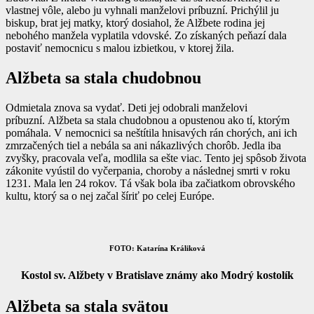
vlastnej vôle, alebo ju vyhnali manželovi príbuzní. Prichýlil ju
biskup, brat jej matky, ktorý dosiahol, že Alžbete rodina jej
nebohého manžela vyplatila vdovské. Zo získaných peňazí dala
postaviť nemocnicu s malou izbietkou, v ktorej žila.
Alžbeta sa stala chudobnou
Odmietala znova sa vydať. Deti jej odobrali manželovi
príbuzní. Alžbeta sa stala chudobnou a opustenou ako tí, ktorým
pomáhala. V nemocnici sa neštítila hnisavých rán chorých, ani ich
zmrzačených tiel a nebála sa ani nákazlivých chorôb. Jedla iba
zvyšky, pracovala veľa, modlila sa ešte viac. Tento jej spôsob života
zákonite vyústil do vyčerpania, choroby a následnej smrti v roku
1231. Mala len 24 rokov. Tá však bola iba začiatkom obrovského
kultu, ktorý sa o nej začal šíriť po celej Európe.
FOTO: Katarína Králiková
Kostol sv. Alžbety v Bratislave známy ako Modrý kostolík
Alžbeta sa stala svätou