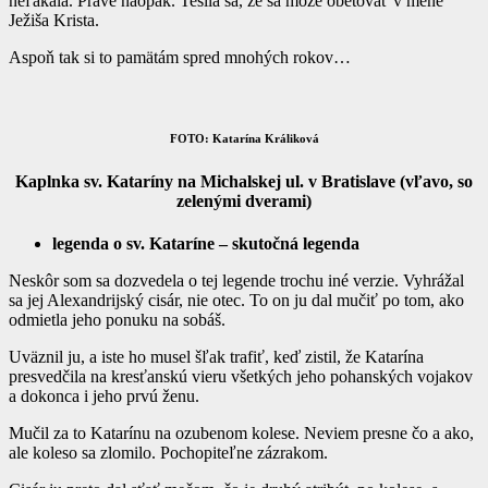
neľakala. Práve naopak. Tešila sa, že sa môže obetovať v mene
Ježiša Krista.
Aspoň tak si to pamätám spred mnohých rokov…
FOTO: Katarína Králiková
Kaplnka sv. Kataríny na Michalskej ul. v Bratislave (vľavo, so
zelenými dverami)
legenda o sv. Kataríne – skutočná legenda
Neskôr som sa dozvedela o tej legende trochu iné verzie. Vyhrážal
sa jej Alexandrijský cisár, nie otec. To on ju dal mučiť po tom, ako
odmietla jeho ponuku na sobáš.
Uväznil ju, a iste ho musel šľak trafiť, keď zistil, že Katarína
presvedčila na kresťanskú vieru všetkých jeho pohanských vojakov
a dokonca i jeho prvú ženu.
Mučil za to Katarínu na ozubenom kolese. Neviem presne čo a ako,
ale koleso sa zlomilo. Pochopiteľne zázrakom.