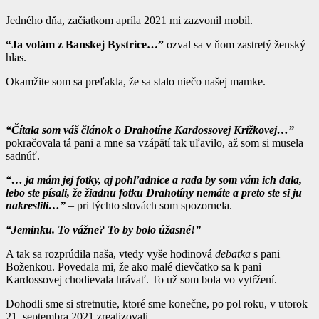
Jedného dňa, začiatkom apríla 2021 mi zazvonil mobil.
“Ja volám z Banskej Bystrice…”
ozval sa v ňom zastretý ženský
hlas.
Okamžite som sa preľakla, že sa stalo niečo našej mamke.
“Čítala som váš článok o Drahotíne Kardossovej Križkovej…”
pokračovala tá pani a mne sa vzápätí tak uľavilo, až som si musela
sadnúť.
“… ja mám jej fotky, aj pohľadnice a rada by som vám ich dala,
lebo ste písali, že žiadnu fotku Drahotíny nemáte a preto ste si ju
nakreslili…”
– pri týchto slovách som spozornela.
“Jeminku. To vážne? To by bolo úžasné!”
A tak sa rozprúdila naša, vtedy vyše hodinová
debatka
s pani
Boženkou. Povedala mi, že ako malé dievčatko sa k pani
Kardossovej chodievala hrávať. To už som bola vo vytŕžení.
Dohodli sme si stretnutie, ktoré sme konečne, po pol roku, v utorok
21. septembra 2021 zrealizovali.