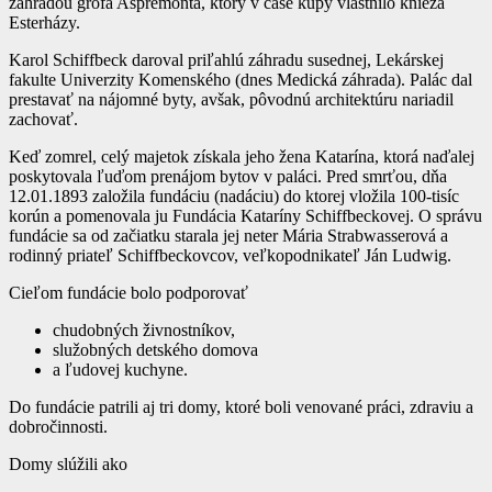
záhradou grófa Aspremonta, ktorý v čase kúpy vlastnilo knieža
Esterházy.
Karol Schiffbeck daroval priľahlú záhradu susednej, Lekárskej
fakulte Univerzity Komenského (dnes Medická záhrada). Palác dal
prestavať na nájomné byty, avšak, pôvodnú architektúru nariadil
zachovať.
Keď zomrel, celý majetok získala jeho žena Katarína, ktorá naďalej
poskytovala ľuďom prenájom bytov v paláci. Pred smrťou, dňa
12.01.1893 založila fundáciu (nadáciu) do ktorej vložila 100-tisíc
korún a pomenovala ju Fundácia Kataríny Schiffbeckovej. O správu
fundácie sa od začiatku starala jej neter Mária Strabwasserová a
rodinný priateľ Schiffbeckovcov, veľkopodnikateľ Ján Ludwig.
Cieľom fundácie bolo podporovať
chudobných živnostníkov,
služobných detského domova
a ľudovej kuchyne.
Do fundácie patrili aj tri domy, ktoré boli venované práci, zdraviu a
dobročinnosti.
Domy slúžili ako