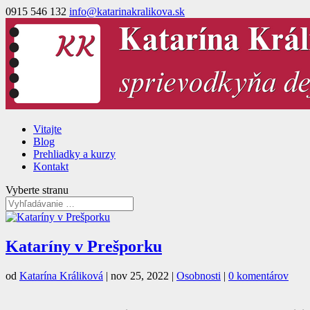
0915 546 132
info@katarinakralikova.sk
Vitajte
Blog
Prehliadky a kurzy
Kontakt
Vyberte stranu
Kataríny v Prešporku
od
Katarína Králiková
|
nov 25, 2022
|
Osobnosti
|
0 komentárov