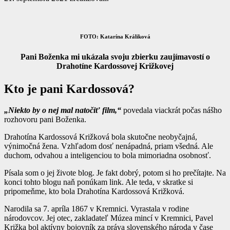
FOTO: Katarína Králiková
Pani Boženka mi ukázala svoju zbierku zaujímavostí o
Drahotíne Kardossovej Križkovej
Kto je pani Kardossová?
„Niekto by o nej mal natočiť film,“
povedala viackrát počas nášho
rozhovoru pani Boženka.
Drahotína Kardossová Križková bola skutočne neobyčajná,
výnimočná žena. Vzhľadom dosť nenápadná, priam všedná. Ale
duchom, odvahou a inteligenciou to bola mimoriadna osobnosť.
Písala som o jej živote blog. Je fakt dobrý, potom si ho prečítajte. Na
konci tohto blogu naň ponúkam link. Ale teda, v skratke si
pripomeňme, kto bola Drahotína Kardossová Križková.
Narodila sa 7. apríla 1867 v Kremnici. Vyrastala v rodine
národovcov. Jej otec, zakladateľ Múzea mincí v Kremnici, Pavel
Križka bol aktívny bojovník za práva slovenského národa v čase