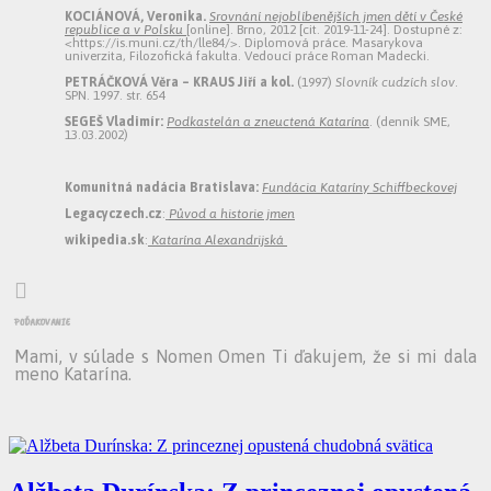
KOCIÁNOVÁ, Veronika.
Srovnání nejoblíbenějších jmen dětí v České
republice a v Polsku
[online]. Brno, 2012 [cit. 2019-11-24]. Dostupné z:
<https://is.muni.cz/th/lle84/>. Diplomová práce. Masarykova
univerzita, Filozofická fakulta. Vedoucí práce Roman Madecki.
PETRÁČKOVÁ Věra – KRAUS Jiří a kol.
(1997)
Slovník cudzích slov
.
SPN. 1997. str. 654
SEGEŠ Vladimír:
Podkastelán a zneuctená Katarína
. (denník SME,
13.03.2002)
Komunitná nadácia Bratislava:
Fundácia Kataríny Schiffbeckovej
Legacyczech.cz
:
Původ a historie jmen
wikipedia.sk
:
Katarína Alexandrijská

poďakovanie
Mami, v súlade s Nomen Omen Ti ďakujem, že si mi dala
meno Katarína.