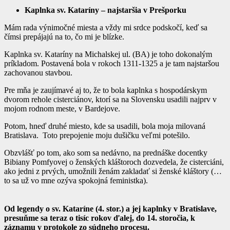
Kaplnka sv. Kataríny – najstaršia v Prešporku
Mám rada výnimočné miesta a vždy mi srdce podskočí, keď sa
čímsi prepájajú na to, čo mi je blízke.
Kaplnka sv. Kataríny na Michalskej ul. (BA) je toho dokonalým
príkladom. Postavená bola v rokoch 1311-1325 a je tam najstaršou
zachovanou stavbou.
Pre mňa je zaujímavé aj to, že to bola kaplnka s hospodárskym
dvorom rehole cisterciánov, ktorí sa na Slovensku usadili najprv v
mojom rodnom meste, v Bardejove.
Potom, hneď druhé miesto, kde sa usadili, bola moja milovaná
Bratislava. Toto prepojenie moju dušičku veľmi potešilo.
Obzvlášť po tom, ako som sa nedávno, na prednáške docentky
Bibiany Pomfyovej o ženských kláštoroch dozvedela, že cisterciáni,
ako jedni z prvých, umožnili ženám zakladať si ženské kláštory (…
to sa už vo mne ozýva spokojná feministka).
Od legendy o sv. Kataríne (4. stor.) a jej kaplnky v Bratislave,
presuňme sa teraz o tisíc rokov ďalej, do 14. storočia, k
záznamu v protokole zo súdneho procesu.