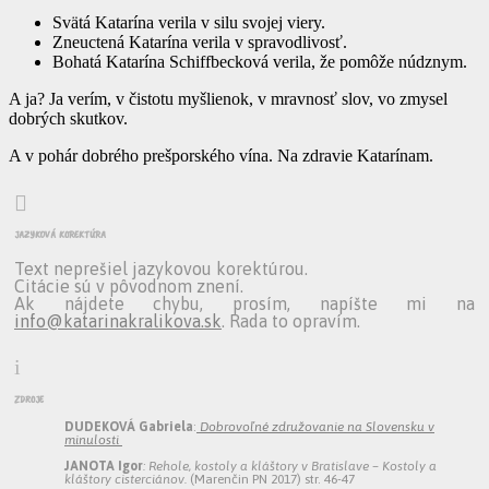
Svätá Katarína verila v silu svojej viery.
Zneuctená Katarína verila v spravodlivosť.
Bohatá Katarína Schiffbecková verila, že pomôže núdznym.
A ja? Ja verím, v čistotu myšlienok, v mravnosť slov, vo zmysel
dobrých skutkov.
A v pohár dobrého prešporského vína. Na zdravie Katarínam.

jazyková korektúra
Text neprešiel jazykovou korektúrou.
Citácie sú v pôvodnom znení.
Ak nájdete chybu, prosím, napíšte mi na
info@katarinakralikova.sk
. Rada to opravím.
i
zdroje
DUDEKOVÁ Gabriela
:
Dobrovoľné združovanie na Slovensku v
minulosti
JANOTA Igor
: Rehole, kostoly a kláštory v Bratislave – Kostoly a
kláštory cisterciánov.
(Marenčin PN 2017) str. 46-47