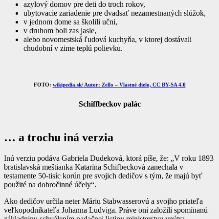
azylový domov pre deti do troch rokov,
ubytovacie zariadenie pre dvadsať nezamestnaných slúžok,
v jednom dome sa školili učni,
v druhom boli zas jasle,
alebo novomestská ľudová kuchyňa, v ktorej dostávali
chudobní v zime teplú polievku.
FOTO:
wikipedia.sk/ Autor: Zello – Vlastné dielo, CC BY-SA 4.0
Schiffbeckov palác
… a trochu iná verzia
Inú verziu podáva Gabriela Dudeková, ktorá píše, že: „V roku 1893
bratislavská meštianka Katarína Schifbecková zanechala v
testamente 50-tisíc korún pre svojich dedičov s tým, že majú byť
použité na dobročinné účely“.
Ako dedičov určila neter Máriu Stabwasserovú a svojho priateľa
veľkopodnikateľa Johanna Ludviga. Práve oni založili spomínanú
základninu schválením nadačnej listiny ministerstvu vnútra.