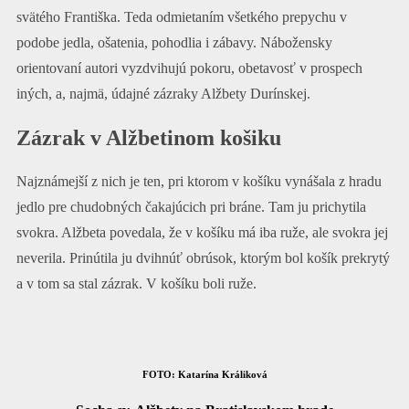
svätého Františka. Teda odmietaním všetkého prepychu v
podobe jedla, ošatenia, pohodlia i zábavy. Nábožensky
orientovaní autori vyzdvihujú pokoru, obetavosť v prospech
iných, a, najmä, údajné zázraky Alžbety Durínskej.
Zázrak v Alžbetinom košiku
Najznámejší z nich je ten, pri ktorom v košíku vynášala z hradu
jedlo pre chudobných čakajúcich pri bráne. Tam ju prichytila
svokra. Alžbeta povedala, že v košíku má iba ruže, ale svokra jej
neverila. Prinútila ju dvihnúť obrúsok, ktorým bol košík prekrytý
a v tom sa stal zázrak. V košíku boli ruže.
FOTO: Katarína Králiková