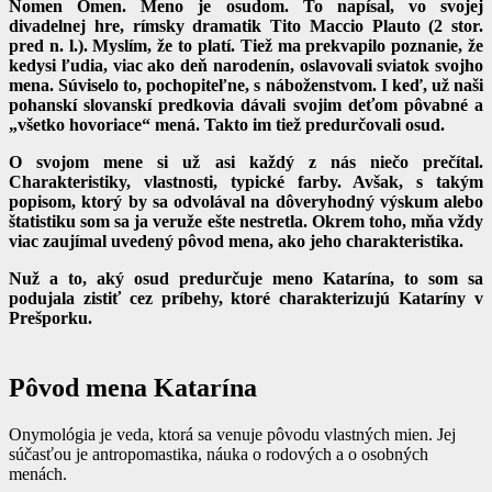
Nomen Omen. Meno je osudom. To napísal, vo svojej
divadelnej hre, rímsky dramatik Tito Maccio Plauto (2 stor.
pred n. l.). Myslím, že to platí. Tiež ma prekvapilo poznanie, že
kedysi ľudia, viac ako deň narodenín, oslavovali sviatok svojho
mena. Súviselo to, pochopiteľne, s náboženstvom. I keď, už naši
pohanskí slovanskí predkovia dávali svojim deťom pôvabné a
„všetko hovoriace“ mená. Takto im tiež predurčovali osud.
O svojom mene si už asi každý z nás niečo prečítal.
Charakteristiky, vlastnosti, typické farby. Avšak, s takým
popisom, ktorý by sa odvolával na dôveryhodný výskum alebo
štatistiku som sa ja veruže ešte nestretla. Okrem toho, mňa vždy
viac zaujímal uvedený pôvod mena, ako jeho charakteristika.
Nuž a to, aký osud predurčuje meno Katarína, to som sa
podujala zistiť cez príbehy, ktoré charakterizujú Kataríny v
Prešporku.
Pôvod mena Katarína
Onymológia je veda, ktorá sa venuje pôvodu vlastných mien. Jej
súčasťou je antropomastika, náuka o rodových a o osobných
menách.