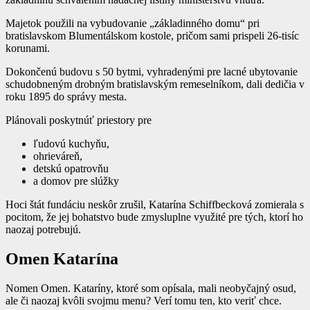
Majetok použili na vybudovanie „základinného domu“ pri
bratislavskom Blumentálskom kostole, pričom sami prispeli 26-tisíc
korunami.
Dokončenú budovu s 50 bytmi, vyhradenými pre lacné ubytovanie
schu
d
obneným drobným bratislavským remeselníkom, dali dedičia v
roku 1895 do správy mesta.
Plánovali poskytnúť priestory pre
ľudovú kuchyňu,
ohrieváreň,
detskú opatrovňu
a domov pre slúžky
Hoci štát fundáciu neskôr zrušil, Katarína Schiffbecková zomierala s
pocitom, že jej bohatstvo bude zmysluplne využité pre tých, ktorí ho
naozaj potrebujú.
Omen Katarína
Nomen Omen. Kataríny, ktoré som opísala, mali neobyčajný osud,
ale či naozaj kvôli svojmu menu? Verí tomu ten, kto veriť chce.