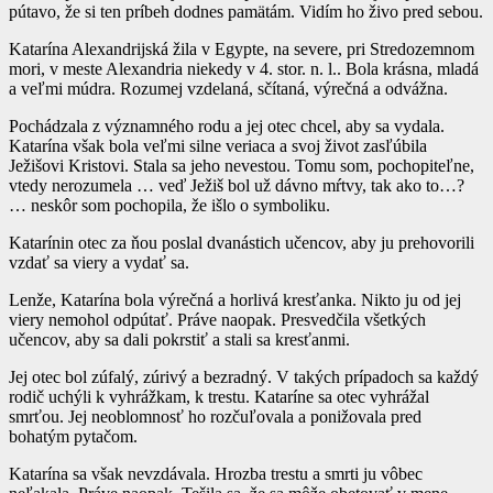
pútavo, že si ten príbeh dodnes pamätám. Vidím ho živo pred sebou.
Katarína Alexandrijská žila v Egypte, na severe, pri Stredozemnom
mori, v meste Alexandria niekedy v 4. stor. n. l.. Bola krásna, mladá
a veľmi múdra. Rozumej vzdelaná, sčítaná, výrečná a odvážna.
Pochádzala z významného rodu a jej otec chcel, aby sa vydala.
Katarína však bola veľmi silne veriaca a svoj život zasľúbila
Ježišovi Kristovi. Stala sa jeho nevestou. Tomu som, pochopiteľne,
vtedy nerozumela … veď Ježiš bol už dávno mŕtvy, tak ako to…?
… neskôr som pochopila, že išlo o symboliku.
Katarínin otec za ňou poslal dvanástich učencov, aby ju prehovorili
vzdať sa viery a vydať sa.
Lenže, Katarína bola výrečná a horlivá kresťanka. Nikto ju od jej
viery nemohol odpútať. Práve naopak. Presvedčila všetkých
učencov, aby sa dali pokrstiť a stali sa kresťanmi.
Jej otec bol zúfalý, zúrivý a bezradný. V takých prípadoch sa každý
rodič uchýli k vyhrážkam, k trestu. Kataríne sa otec vyhrážal
smrťou. Jej neoblomnosť ho rozčuľovala a ponižovala pred
bohatým pytačom.
Katarína sa však nevzdávala. Hrozba trestu a smrti ju vôbec