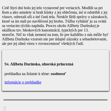
Celé štyri dni bolo jej telo vystavené pre veriacich. Modlili sa pri
ňom a ako amulety si brali kúsky z jej oblečenia, iní si odstrihli z jej
vlasov, odrezali uši a iné časti tela. Neskôr šírili správy o zázrakoch,
ktoré sa im stali po navštívení jej hrobu. Túžba vyhlásiť ju za svätú
sa veriacim rýchlo naplnila. Proces okolo Alžbety Durínskej je
ukážkou tzv. bleskových kanonizácií, typických pre 13.
storočie. Nič to však nemení na tom, že pre každého z nás môže byť
Alžbeta Durínska vzorom nie pre údajné zázraky a sebaobetovanie,
ale pre jej silnú vieru v rovnocennosť všetkých ľudí.
Sv. Alžbeta Durínska, uhorská princezná
prehliadka na želanie k téme:
osobnosť
informácie o prehliadke
