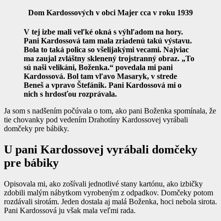
Dom Kardossových v obci Majer cca v roku 1939
V tej izbe mali veľké okná s výhľadom na hory.
Pani Kardossová tam mala zriadenú takú výstavu.
Bola to taká polica so všelijakými vecami. Najviac
ma zaujal zvláštny sklenený trojstranný obraz. „To
sú naši velikáni, Boženka.“ povedala mi pani
Kardossová. Bol tam vľavo Masaryk, v strede
Beneš a vpravo Štefánik. Pani Kardossová mi o
nich s hrdosťou rozprávala.
Ja som s nadšením počúvala o tom, ako pani Boženka spomínala, že
tie chovanky pod vedením Drahotíny Kardossovej vyrábali
domčeky pre bábiky.
U pani Kardossovej vyrábali domčeky
pre bábiky
Opisovala mi, ako zošívali jednotlivé stany kartónu, ako izbičky
zdobili malým nábytkom vyrobeným z odpadkov. Domčeky potom
rozdávali sirotám. Jeden dostala aj malá Boženka, hoci nebola sirota.
Pani Kardossová ju však mala veľmi rada.