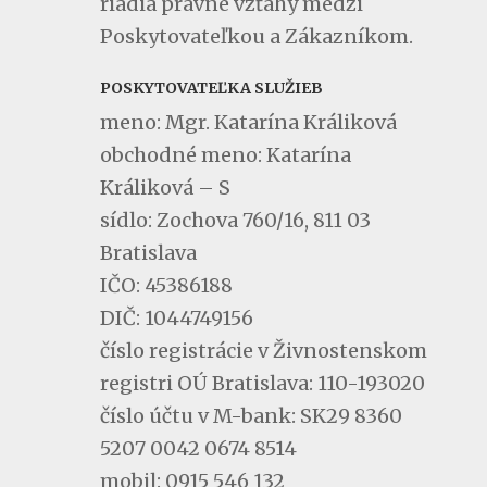
riadia právne vzťahy medzi
Poskytovateľkou a Zákazníkom.
POSKYTOVATEĽKA SLUŽIEB
meno: Mgr. Katarína Králiková
obchodné meno: Katarína
Králiková – S
sídlo: Zochova 760/16, 811 03
Bratislava
IČO: 45386188
DIČ: 1044749156
číslo registrácie v Živnostenskom
registri OÚ Bratislava: 110-193020
číslo účtu v M-bank: SK29 8360
5207 0042 0674 8514
mobil: 0915 546 132