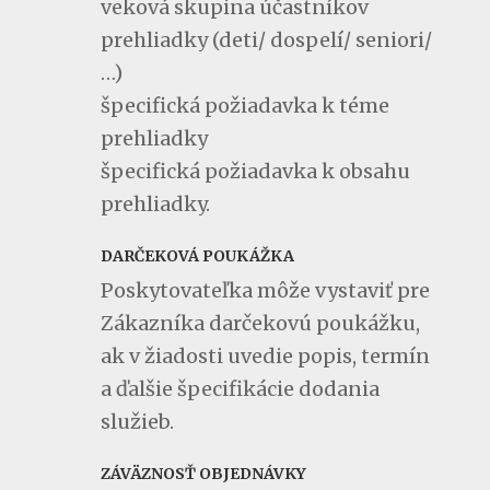
veková skupina účastníkov
prehliadky (deti/ dospelí/ seniori/
…)
špecifická požiadavka k téme
prehliadky
špecifická požiadavka k obsahu
prehliadky.
DARČEKOVÁ POUKÁŽKA
Poskytovateľka môže vystaviť pre
Zákazníka darčekovú poukážku,
ak v žiadosti uvedie popis, termín
a ďalšie špecifikácie dodania
služieb.
ZÁVÄZNOSŤ OBJEDNÁVKY