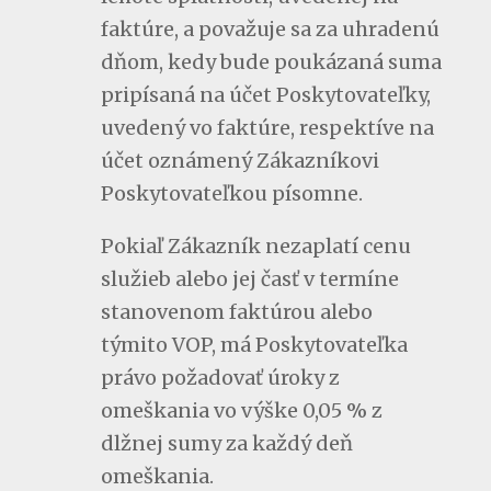
faktúre, a považuje sa za uhradenú
dňom, kedy bude poukázaná suma
pripísaná na účet Poskytovateľky,
uvedený vo faktúre, respektíve na
účet oznámený Zákazníkovi
Poskytovateľkou písomne.
Pokiaľ Zákazník nezaplatí cenu
služieb alebo jej časť v termíne
stanovenom faktúrou alebo
týmito VOP, má Poskytovateľka
právo požadovať úroky z
omeškania vo výške 0,05 % z
dlžnej sumy za každý deň
omeškania.