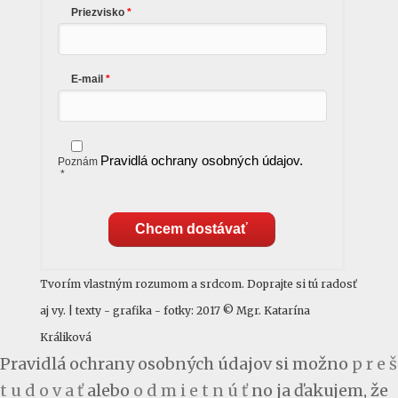
Priezvisko
E-mail
Pravidlá ochrany osobných údajov.
Poznám
*
Chcem dostávať
Tvorím vlastným rozumom a srdcom. Doprajte si tú radosť
aj vy. | texty - grafika - fotky: 2017 © Mgr. Katarína
Králiková
Pravidlá ochrany osobných údajov si možno
p r e š
t u d o v a ť
alebo
o d m i e t n ú ť
no ja ďakujem, že