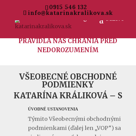
0915 546 132
info@katarinakralikova.sk
PRAVIDLÁ NÁS CHRÁNIA PRED
NEDOROZUMENÍM
VŠEOBECNÉ OBCHODNÉ
PODMIENKY
KATARÍNA KRÁLIKOVÁ – S
ÚVODNÉ USTANOVENIA
Týmito Všeobecnými obchodnými
podmienkami (ďalej len „VOP“) sa