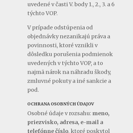
uvedené v časti V. body 1., 2., 3. a 6
týchto VOP.
V prípade odstúpenia od
objednávky nezanikajú práva a
povinnosti, ktoré vznikli v
dôsledku porušenia podmienok
uvedených v týchto VOP, a to
najmä nárok na náhradu škody,
zmluvné pokuty a iné sankcie a
pod.
OCHRANA OSOBNÝCH ÚDAJOV
Osobné údaje v rozsahu:
meno,
priezvisko, adresa, e-mail a
telefónne číslo
, ktoré poskytol