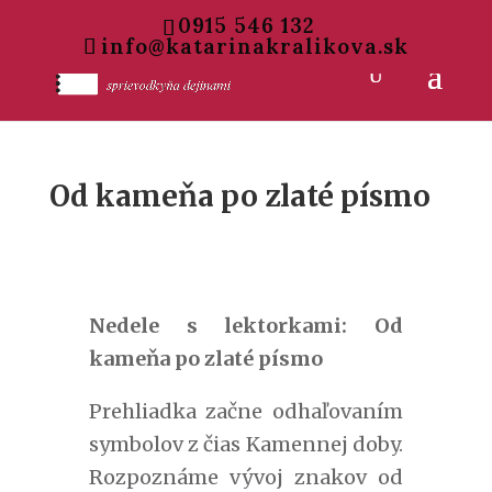
0915 546 132
info@katarinakralikova.sk
Od kameňa po zlaté písmo
Nedele s lektorkami: Od
kameňa po zlaté písmo
Prehliadka začne odhaľovaním
symbolov z čias Kamennej doby.
Rozpoznáme vývoj znakov od