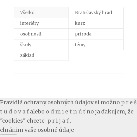
Všetko
Bratislavský hrad
interiéry
kurz
osobnosti
príroda
školy
témy
základ
Pravidlá ochrany osobných údajov si možno
p r e š
t u d o v a ť
alebo
o d m i e t n ú ť
no ja ďakujem, že
"cookies" chcete
p r i j a ť
.
chránim vaše osobné údaje