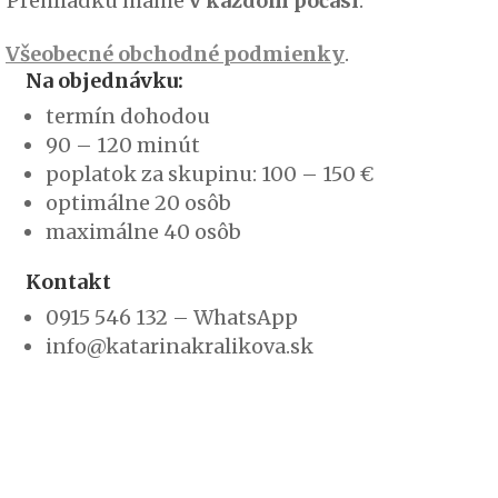
 Prehliadku máme
v každom počasí
.
)
Všeobecné obchodné podmienky
.
Na objednávku:
termín dohodou
90 – 120 minút
poplatok za skupinu: 100 – 150 €
optimálne 20 osôb
maximálne 40 osôb
Kontakt
0915 546 132 – WhatsApp
info@katarinakralikova.sk