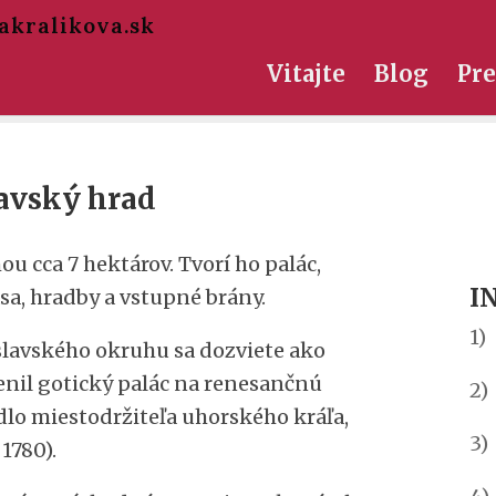
akralikova.sk
Vitajte
Blog
Pre
lavský hrad
hou cca 7 hektárov. Tvorí ho palác,
I
a, hradby a vstupné brány.
1
slavského okruhu sa dozviete ako
enil gotický palác na renesančnú
2)
ídlo miestodržiteľa uhorského kráľa,
3)
1780).