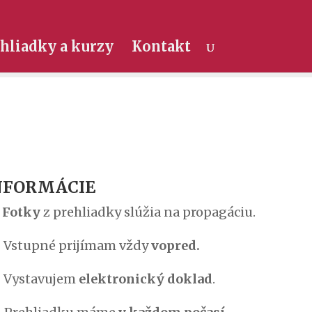
hliadky a kurzy
Kontakt
NFORMÁCIE
)
Fotky
z prehliadky slúžia na propagáciu.
 Vstupné prijímam vždy
vopred
.
 Vystavujem
elektronický doklad
.