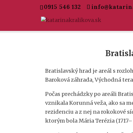
0915 546 132
info@katarin
Bratis
Bratislavský hrad je areál s rozlo
Baroková záhrada, Východná teras
Počas prechádzky po areáli Brati
vznikala Korunná veža, ako sa m
rezidenciu a z nej na rokokové s
ktorým bola Mária Terézia (1717– 