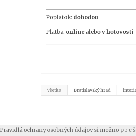
Poplatok:
dohodou
Platba:
online alebo v hotovosti
Všetko
Bratislavský hrad
interi
Pravidlá ochrany osobných údajov si možno
p r e š