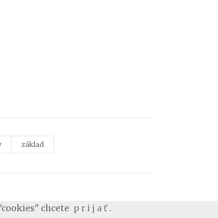
y
základ
"cookies" chcete
p r i j a ť
.