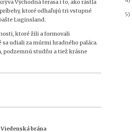
4)
ýva Východná terasa i to, ako rástla
príbehy, ktoré odhaľujú tri vstupné
5
 bašte Luginsland.
osti, ktoré žili a formovali
ré sa udiali za múrmi hradného paláca.
, podzemnú studňu a tiež krásne
 Viedenská brána