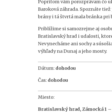
Popritom vám porozprávam čo ukr
Baroková záhrada. Spoznáte tiež 
brány i tá štvrtá mala bránka pri
Priblížime si samozrejme aj osobn
Bratislavský hrad i udalosti, kto
Nevynecháme ani sochy a súsošia
výhľady na Dunaj a jeho mosty.
Dátum:
dohodou
Čas:
dohodou
Miesto:
Bratislavský hrad, Zámocká 1 –