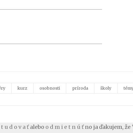
éry
kurz
osobnosti
príroda
školy
tém
 t u d o v a ť
alebo
o d m i e t n ú ť
no ja ďakujem, že 