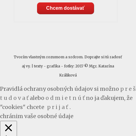
Chcem dostávať
Tvorím vlastným rozumom a srdcom. Doprajte si tú radosť
aj vy. | texty - grafika - fotky: 2017 © Mgr. Katarína
Králiková
Pravidlá ochrany osobných údajov si možno
p r e š
t u d o v a ť
alebo
o d m i e t n ú ť
no ja ďakujem, že
"cookies" chcete
p r i j a ť
.
chránim vaše osobné údaje