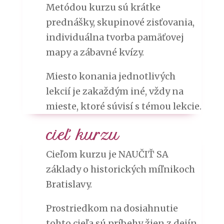
Metódou kurzu sú krátke
prednášky, skupinové zisťovania,
individuálna tvorba pamäťovej
mapy a zábavné kvízy.
Miesto konania jednotlivých
lekcií je zakaždým iné, vždy na
mieste, ktoré súvisí s témou lekcie.
cieľ kurzu
Cieľom kurzu je NAUČIŤ SA
základy o historických míľnikoch
Bratislavy.
Prostriedkom na dosiahnutie
tohto cieľa sú príbehy žien z dejín