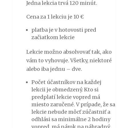
Jedna lekcia trvá 120 minút.
Cena za 1 lekciu je 10 €
platba je v hotovosti pred
začiatkom lekcie
Lekcie možno absolvovať tak, ako
vám to vyhovuje. Všetky, niektoré
alebo iba jednu – dve.
Počet účastníkov na každej
lekcii je obmedzený. Kto si
predplatí lekcie vopred má
miesto zaručené. V prípade, že sa
lekcie nebude môcť zúčastniť a
odhlási sa minimálne 2 hodiny
vopred, má nárok na náhradný