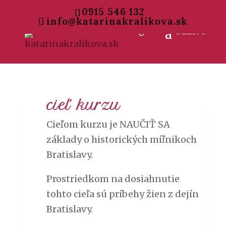
0915 546 132
info@katarinakralikova.sk
cieľ kurzu
Cieľom kurzu je NAUČIŤ SA
základy o historických míľnikoch
Bratislavy.
Prostriedkom na dosiahnutie
tohto cieľa sú príbehy žien z dejín
Bratislavy.