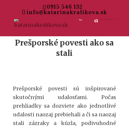
0915 546 132
info@katarinakralikova.sk
Prešporské povesti ako sa
stali
Prešporské povesti sú inšpirované
skutočnými udalosťami. Počas
prehliadky sa dozviete ako jednotlivé
udalosti naozaj prebiehali a či sa naozaj
stali zázraky a kúzla, podivuhodné