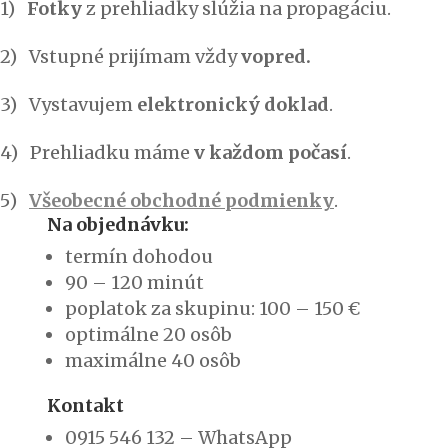
1)
Fotky
z prehliadky slúžia na propagáciu.
2) Vstupné prijímam vždy
vopred
.
3) Vystavujem
elektronický doklad
.
4) Prehliadku máme
v každom počasí
.
5)
Všeobecné obchodné podmienky
.
Na objednávku:
termín dohodou
90 – 120 minút
poplatok za skupinu: 100 – 150 €
optimálne 20 osôb
maximálne 40 osôb
Kontakt
0915 546 132 – WhatsApp