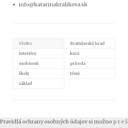
info@katarinakralikova.sk
Všetko
Bratislavský hrad
interiéry
kurz
osobnosti
príroda
školy
témy
základ
Pravidlá ochrany osobných údajov si možno
p r e š