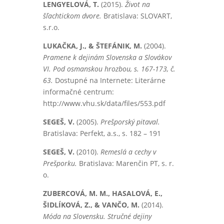
LENGYELOVÁ, T.
(2015).
Život na
šľachtickom dvore.
Bratislava: SLOVART,
s.r.o.
LUKAČKA, J., & ŠTEFÁNIK, M.
(2004).
Pramene k dejinám Slovenska a Slovákov
VI. Pod osmanskou hrozbou, s. 167-173, č.
63.
Dostupné na Internete: Literárne
informačné centrum:
http://www.vhu.sk/data/files/553.pdf
SEGEŠ, V.
(2005).
Prešporský pitaval.
Bratislava: Perfekt, a.s., s. 182 – 191
SEGEŠ, V.
(2010).
Remeslá a cechy v
Prešporku.
Bratislava: Marenčin PT, s. r.
o.
ZUBERCOVÁ, M. M., HASALOVÁ, E.,
ŠIDLÍKOVÁ, Z., & VANČO, M.
(2014).
Móda na Slovensku. Stručné dejiny