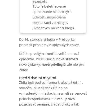
poznámka
Toto je beletrizované
spracovanie historických
udalostí, inšpirované
poznatkami zo zdrojov
uvedených na konci blogu.
Do 16. storočia si ľudia v Prešporku
priniesli problémy z uplynulých rokov.
Krátko predtým skončila veľká morová
epidémia. Prišli však aj
nové starosti
,
nové výdavky,
nové privilégiá
, ale nie pre
Židov.
medzi dvomi mlynmi
Židia boli pod ochranou kráľov už od 11.
storočia. Museli však žiť len na
vyhradených miestach, nesmeli sa venovať
poľnohospodárstvu, ale
mali právo
požičiavať peniaze
, žiadať úroky a tak