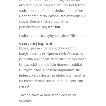
ako “Ten po richtárovi”. Richtár bol totiž aj
sudca no a po ňom nasledoval tento Der
Nachrichter, teda vykonávateľ rozsudku. V
slovenčine je z tých čias známe
pomenovanie
Majster kat
.
Ľudia sa mu síce vyhýbali, ale vážili si ho.
v červenej kapucni
Lenže, práve v tomto období katom,
ktorých bolo v Prešporku niekoľko naraz,
pribudla povinnosť čistiť ulice od výkalov a
hnoja, robiť deratizáciu domov a zabíjať
túlavých psov. A čo bolo najhanlivejšie,
jeden z katov dostal za úlohu dohliadať aj
na mestský nevestinec, teda na centrum
neresti.
Takého človeka bolo treba odlíšiť od
ostatných!