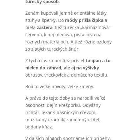
turecký spôsob
.
Ženám kupovali jemné orientálne látky,
stuhy a šperky. Do
módy prišla čipka
a
biela
zástera
, tiež turecká „karmazínová“
červená, k nej medová, pistáciová na
rôznych materiáloch. A tiež rôzne ozdoby
zo zlatých tureckých šnúr.
Z tých čias k nám tiež prišiel
tulipán a to
nielen do záhrad, ale aj na výšivky
obrusov, vreckoviek a domáceho textilu.
Boli to veľké novoty, veľké zmeny.
A práve do tejto doby sa narodili veľké
osobnosti dejín Prešporku. Odvážny
richtár, lekár s básnickým črevom,
muzikálny úradník, zanietený učiteľ,
oddaný kňaz.
V ďalších blogoch spoznáme ich príbehy,