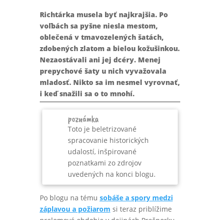
Richtárka musela byť najkrajšia. Po
voľbách sa pyšne niesla mestom,
oblečená v tmavozelených šatách,
zdobených zlatom a bielou kožušinkou.
Nezaostávali ani jej dcéry. Menej
prepychové šaty u nich vyvažovala
mladosť. Nikto sa im nesmel vyrovnať,
i keď snažili sa o to mnohí.
poznámka
Toto je beletrizované
spracovanie historických
udalostí, inšpirované
poznatkami zo zdrojov
uvedených na konci blogu.
Po blogu na tému
sobáše a spory medzi
záplavou a požiarom
si teraz priblížime