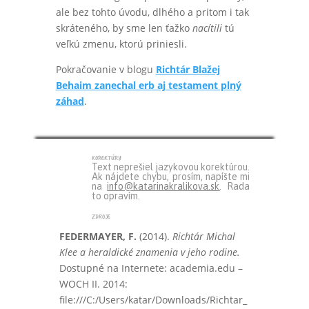
ale bez tohto úvodu, dlhého a pritom i tak
skráteného, by sme len ťažko
nacítili
tú
veľkú zmenu, ktorú priniesli.
Pokračovanie v blogu
Richtár Blažej
Behaim zanechal erb aj testament plný
záhad
.
korektúry
Text neprešiel jazykovou korektúrou.
Ak nájdete chybu, prosím, napíšte mi
na
info@katarinakralikova.sk
. Rada
to opravím.
zdroje
FEDERMAYER, F.
(2014).
Richtár Michal
Klee a heraldické znamenia v jeho rodine.
Dostupné na Internete: academia.edu –
WOCH II. 2014:
file:///C:/Users/katar/Downloads/Richtar_