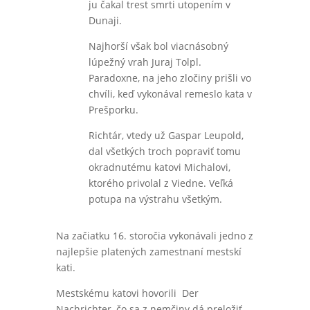
ju čakal trest smrti utopením v
Dunaji.
Najhorší však bol viacnásobný
lúpežný vrah Juraj Tolpl.
Paradoxne, na jeho zločiny prišli vo
chvíli, keď vykonával remeslo kata v
Prešporku.
Richtár, vtedy už Gaspar Leupold,
dal všetkých troch popraviť tomu
okradnutému katovi Michalovi,
ktorého privolal z Viedne. Veľká
potupa na výstrahu všetkým.
Na začiatku 16. storočia vykonávali jedno z
najlepšie platených zamestnaní mestskí
kati.
Mestskému katovi hovorili Der
Nachrichter, čo sa z nemčiny dá preložiť