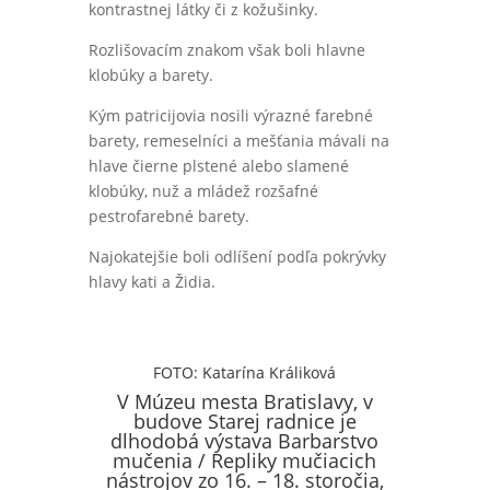
kontrastnej látky či z kožušinky.
Rozlišovacím znakom však boli hlavne
klobúky a barety.
Kým patricijovia nosili výrazné farebné
barety, remeselníci a mešťania mávali na
hlave čierne plstené alebo slamené
klobúky, nuž a mládež rozšafné
pestrofarebné barety.
Najokatejšie boli odlíšení podľa pokrývky
hlavy kati a Židia.
FOTO: Katarína Králiková
V Múzeu mesta Bratislavy, v
budove Starej radnice je
dlhodobá výstava Barbarstvo
mučenia / Repliky mučiacich
nástrojov zo 16. – 18. storočia,