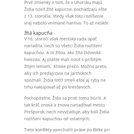
Prvé zmienky o tom, že v Uhorsku majú
Židia nosiť žlté kapucne, pochádzajú ešte
z 13. storočia. Vtedy však toto rozlíšenie
vraj nebolo vnímané hanlivo. To až neskôr.
žltá kapucňa
V 16. storočí však mestská rada opäť
nariadila, nech sú všetci Židia rozlíšení
kapucňou. A to žltou, ako žltá židovská
hviezda. Aj plášte mali nosiť s prišitým
žltým lemom. Ktovie prečo. Možno preto,
aby ich predajcovia na jarmokoch
spoznali. Židia totiž smeli ešte aj ryby na
trhu nakupovať až po kresťanoch.
Pochopiteľne, Žida sa proti tomu búrili. A
tak kráľ, znova a znova nariaďoval mestu
Prešporok, nech nevyžaduje, aby boli Židia
rozlíšení kapucňou od ostatných.
Tieto konflikty vyvrcholili práve po Bitke pri