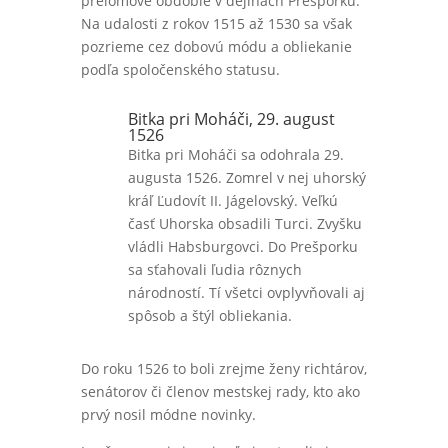
prelomové obdobie v dejinách Prešporku.
Na udalosti z rokov 1515 až 1530 sa však
pozrieme cez dobovú módu a obliekanie
podľa spoločenského statusu.
Bitka pri Moháči, 29. august
1526
Bitka pri Moháči sa odohrala 29.
augusta 1526. Zomrel v nej uhorský
kráľ Ľudovít II. Jágelovský. Veľkú
časť Uhorska obsadili Turci. Zvyšku
vládli Habsburgovci. Do Prešporku
sa sťahovali ľudia rôznych
národností. Tí všetci ovplyvňovali aj
spôsob a štýl obliekania.
Do roku 1526 to boli zrejme ženy richtárov,
senátorov či členov mestskej rady, kto ako
prvý nosil módne novinky.