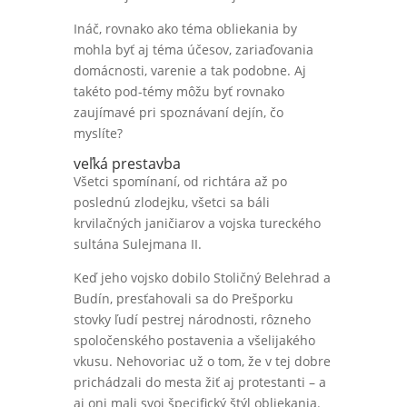
Ináč, rovnako ako téma obliekania by
mohla byť aj téma účesov, zariaďovania
domácnosti, varenie a tak podobne. Aj
takéto pod-témy môžu byť rovnako
zaujímavé pri spoznávaní dejín, čo
myslíte?
veľká prestavba
Všetci spomínaní, od richtára až po
poslednú zlodejku, všetci sa báli
krvilačných janičiarov a vojska tureckého
sultána Sulejmana II.
Keď jeho vojsko dobilo Stoličný Belehrad a
Budín, presťahovali sa do Prešporku
stovky ľudí pestrej národnosti, rôzneho
spoločenského postavenia a všelijakého
vkusu. Nehovoriac už o tom, že v tej dobre
prichádzali do mesta žiť aj protestanti – a
aj oni mali svoj špecifický štýl obliekania.