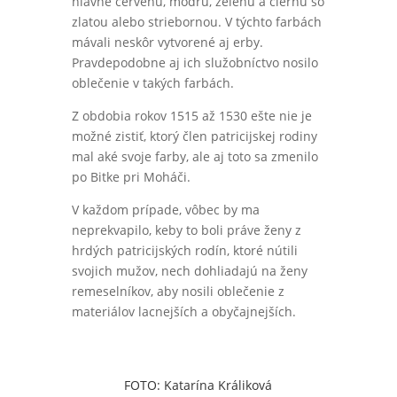
hlavne červenú, modrú, zelenú a čiernu so
zlatou alebo striebornou. V týchto farbách
mávali neskôr vytvorené aj erby.
Pravdepodobne aj ich služobníctvo nosilo
oblečenie v takých farbách.
Z obdobia rokov 1515 až 1530 ešte nie je
možné zistiť, ktorý člen patricijskej rodiny
mal aké svoje farby, ale aj toto sa zmenilo
po Bitke pri Moháči.
V každom prípade, vôbec by ma
neprekvapilo, keby to boli práve ženy z
hrdých patricijských rodín, ktoré nútili
svojich mužov, nech dohliadajú na ženy
remeselníkov, aby nosili oblečenie z
materiálov lacnejších a obyčajnejších.
FOTO: Katarína Králiková