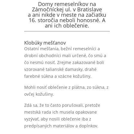
Domy remeselníkov na
Zámočníckej ul. v Bratislave
a ani nikde v meste na začiatku
16. storočia neboli honosné. A
ani ich oblečenie.
Klobúky mešťanov
Ostatní mešťania, bežní remeselníci a
drobní obchodníci mali určené, čo smú a
čo nesmú nosiť. Zrejme zakazované boli
vzorované talianské damasky, drahé
farebné súkna a vzácne kožušiny.
Mohli nosiť oblečenie z plátna, zo súkna, z
ovčej kožušiny.
Zdá sa, že to často porušovali, pretože
mestská rada ich musela opakovane
vyzývať, aby nosili oblečenie iba z
predpísaných materiálov a doplnkov.