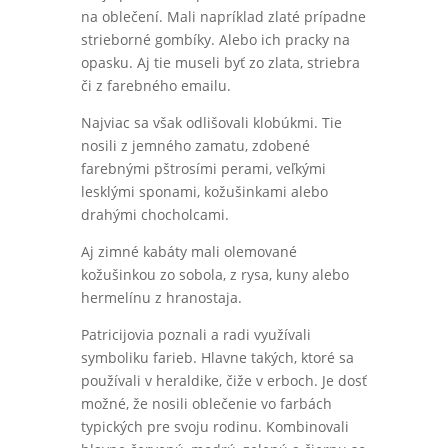
na oblečení. Mali napríklad zlaté prípadne
strieborné gombíky. Alebo ich pracky na
opasku. Aj tie museli byť zo zlata, striebra
či z farebného emailu.
Najviac sa však odlišovali klobúkmi. Tie
nosili z jemného zamatu, zdobené
farebnými pštrosími perami, veľkými
lesklými sponami, kožušinkami alebo
drahými chocholcami.
Aj zimné kabáty mali olemované
kožušinkou zo sobola, z rysa, kuny alebo
hermelínu z hranostaja.
Patricijovia poznali a radi využívali
symboliku farieb. Hlavne takých, ktoré sa
používali v heraldike, čiže v erboch. Je dosť
možné, že nosili oblečenie vo farbách
typických pre svoju rodinu. Kombinovali