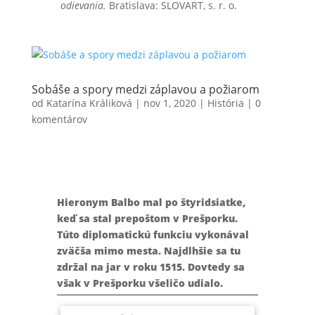
odievania.
Bratislava: SLOVART, s. r. o.
Sobáše a spory medzi záplavou a požiarom
od
Katarína Králiková
|
nov 1, 2020
|
História
|
0
komentárov
Hieronym Balbo mal po štyridsiatke,
keď sa stal prepoštom v Prešporku.
Túto diplomatickú funkciu vykonával
zväčša mimo mesta. Najdlhšie sa tu
zdržal na jar v roku 1515. Dovtedy sa
však v Prešporku všeličo udialo.