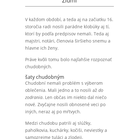
Židmi
V každom období, a teda aj na začiatku 16.
storočia radi nosili parádne klobúky aj tí,
ktorí by podľa predpisov nemali. Teda aj
majstri, notári, členovia širšieho snemu a
hlavne ich ženy.
Práve kvôli tomu bolo najľahšie rozpoznať
chudobných.
šaty chudobným
Chudobní nemali problém s výberom
oblečenia. Mali jedno a to nosili až
do
zodrania
. Len občas im niekto dal niečo
nové. Zvyčajne nosili obnosené veci po
iných, neraz aj po mŕtvych.
Medzi chudobu patrili aj slúžky,
paholkovia, kuchárky, kočiši, neviestky a
samozrejme tuláci a zlodeji.