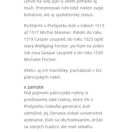
Lenže na svoj zjav si veľmi potrpeli aj
muži. Prezentovali ním totiž nielen svoje
bohatsvo, ale aj spoločenský status.
Richtármi v Prešporku boli v rokoch 1513
až 1517 Michal Maixner. Potom do roku
1519 Caspar Leupold, do roku 1523 opäť
starý Wolfgang Forster, po ňom na jeden
rok zasa Gaspar Leupold a do roku 1530
Michalel Fischer.
Všetci, aj ich manželky, pochádzali z tzv.
patricijských rodín.
v zamate
Pod pojmom patricijské rodiny si
predstavme také rodiny, ktoré žili v
Prešporku niekoľko generácií, boli
zámožné, jej členovia získali univerzitné
vzdelanie, živili sa obchodovaním, držali
sa starých tradícií, ale mali odvahu