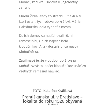
Moháči, keď kráľ Ľudovít II. Jagelovský
zahynul.
Mnohí Židia vtedy zo strachu utiekli a tí,
ktorí ostali, tých vdova po kráľovi, Mária
Habsburská, dala vyhnať z mesta.
Do ich domov sa nasťahovali rôzni
remeselníci, z nich najviac bolo
klobučníkov. A tak dostala ulica názov
Klobučnícka.
Zaujímavé je, že v období po Bitke pri
Moháči vzrástol počet klobučníkov snáď zo
všetkých remesiel najviac.
FOTO: Katarína Králiková
Františkánska ul. v Bratislave –
lokalita do roku 1526 obývaná