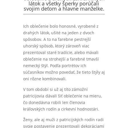
látok a všetky šperky porúčali
svojim deťom a hlavne manželke.
Ich oblečenie bolo honosné, vyrobené z
drahých látok, ušité na jeden z dvoch
spôsobov. A to na farebne pestrejší
uhorský spôsob, ktorý zároveň viac
prezentoval staré tradície, alebo mávali
oblečenie na strohejší a farebné tmavší
nemecký štýl. Podľa portrétov ich
súčasníkov možno povedať, že tieto štýly aj
oni rôzne kombinovali.
V tom období si už aj títo zámožní
patricijovia dávali šiť oblečenie na mieru,
čo donedávna robili len členovia
kráľovských rodín a cirkevní hodnostári.
Ženy, ale aj muži z patricijských rodín radi
svoje postavenie prezentovali dekoráciami