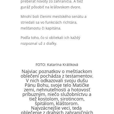
preberať novoty zo zahraničia. A tiež
guráž pôsobiť na kráľovskom dvore.
Mnohí boli členmi mestského senátu a
striedali sa vo funkciách richtára,
mešťanostu či kapitána.
Podľa toho, čo si obliekali ich každý
rozpoznal už z diaľky.
FOTO: Katarína Králiková
Najviac poznatkov o meštiackom
oblečení pochádza z testamentov.
V nich odkazovali svoju dušu
Pánu Bohu, svoje telo Matičke
zemi, nehnuteľnosti a hotovosť
príbuzným, niečo služobníctvu a
tiež kostolom, sirotincom,
špitálom, kláštorom.
Najvzácnejšie veci, teda
oblečenie z drahých zahraničných