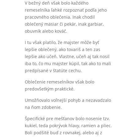
V bežný deň však bolo každého
remeselníka ľahké rozpoznať podľa jeho
pracovného oblečenia. Inak chodil
oblečený mäsiar či pekár, inak garbiar,
obuvník alebo kováč.
I tu však platilo, že majster môže byť
lepšie oblečený, ako tovariš a ten zas
lepšie ako učeň. Vlastne, učeň aj tak nosil
iba to, čo mu majster kúpil, tak ako to mali
predpísané v štatúte cechu.
Oblečenie remeselníkov však bolo
predovšetkým praktické.
Umožňovalo voľnejší pohyb a nezavadzalo
na ňom zdobenie.
Špecifické pre mešťanov bolo nosenie tzv.
kukiel, teda pokrývok hlavy, ramien a pliec.
Boli podšité buď z rovnakej, alebo aj z