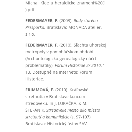
Michal_Klee_a_heraldicke_znameni%20(1
).pdf
FEDERMAYER, F
. (2003).
Rody starého
Prešporka.
Bratislava: MONADA atelier,
s.r.o.
FEDERMAYER, F.
(2010). Šľachta uhorskej
metropoly v pomoháčskom období
(Archontologicko-genealogický náčrt
problematiky).
Forum Historiae 2/ 2010
, 1-
13. Dostupné na Internete: Forum
Historiae.
FRIMMOVÁ, E.
(2010). Kráľovské
stretnutia v Bratislave koncom
stredoveku. In J. LUKAČKA, & M.
ŠTEFÁNIK,
Stredoveké mesto ako miesto
stretnutí a komunikácie
(s. 97-107).
Bratislava: Historický ústav SAV.