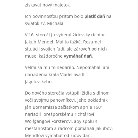
získavať nový majetok.
Ich povinnosťou pritom bolo
platiť daň
na
sviatok sv. Michala.
V 16. storočí ju vyberal židovský richtár
Jakub Mendel. Mal to ťažké. Rozumel
situácii svojich ľudí, ale zároveň od nich
musel každoročne
vymáhať daň
.
Veľmi sa mu to nedarilo. Nepomáhali ani
nariadenia kráľa Vladislava II.
Jágelovského.
Do nového storočia vstúpili židia s dlhom
voči svojmu panovníkovi. Jeho pokladník
Ján Bornemisza začiatkom apríla 1501
nariadil prešporskému richtárovi
Wolfgangovi Forsterovi, aby spolu s
mešťanostom a radcom pomáhali Jakubovi
Mendlovi vymáhať od židov daň.