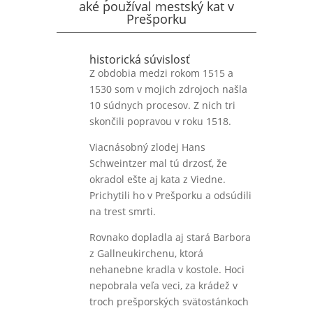
aké používal mestský kat v
Prešporku
historická súvislosť
Z obdobia medzi rokom 1515 a
1530 som v mojich zdrojoch našla
10 súdnych procesov. Z nich tri
skončili popravou v roku 1518.
Viacnásobný zlodej Hans
Schweintzer mal tú drzosť, že
okradol ešte aj kata z Viedne.
Prichytili ho v Prešporku a odsúdili
na trest smrti.
Rovnako dopladla aj stará Barbora
z Gallneukirchenu, ktorá
nehanebne kradla v kostole. Hoci
nepobrala veľa veci, za krádež v
troch prešporských svätostánkoch