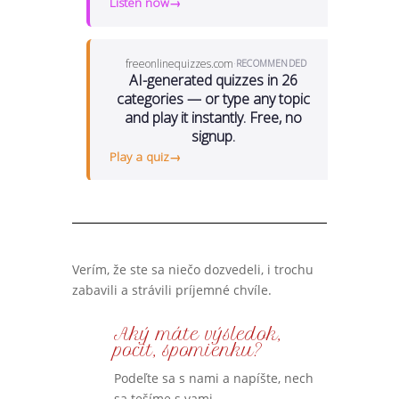
Verím, že ste sa niečo dozvedeli, i trochu
zabavili a strávili príjemné chvíle.
Aký máte výsledok,
pocit, spomienku?
Podeľte sa s nami a napíšte, nech
sa tešíme s vami.