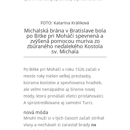
FOTO: Katarína Králiková
Michalská brána v Bratislave bola
po Bitke pri Moháči spevnená a
zvýšená pomocou muriva zo
zbúraného neďalekého Kostola
sv. Michala
Po Bitke pri Moháči v roku 1526 začali v
meste roky nielen veľkej prestavby,
búrania kostolov a spevňovania hradieb,
ale veľmi nenápadne aj šírenie novej
módy, ktorú prinášali všetci prisťahovalci.
A sprostredkovane aj samotní Turci.
nová móda
Mnohí muži si v tých časoch začali strihať
vlasy a nechávali si zarastať brady
na