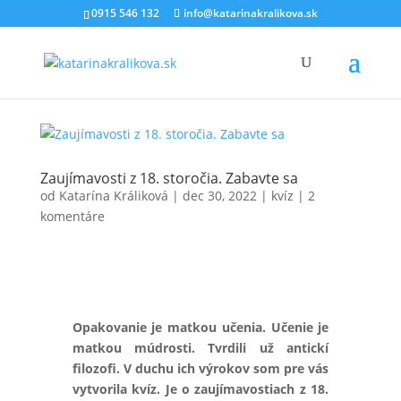
0915 546 132
info@katarinakralikova.sk
Zaujímavosti z 18. storočia. Zabavte sa
od
Katarína Králiková
|
dec 30, 2022
|
kvíz
|
2
komentáre
Opakovanie je matkou učenia. Učenie je
matkou múdrosti. Tvrdili už antickí
filozofi. V duchu ich výrokov som pre vás
vytvorila kvíz. Je o zaujímavostiach z 18.