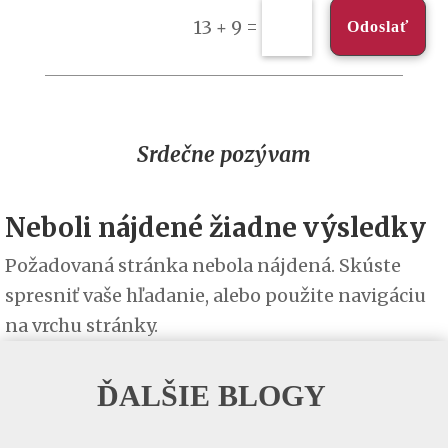
=
13 + 9
Odoslať
Srdečne pozývam
Neboli nájdené žiadne výsledky
Požadovaná stránka nebola nájdená. Skúste
spresniť vaše hľadanie, alebo použite navigáciu
na vrchu stránky.
ĎALŠIE BLOGY