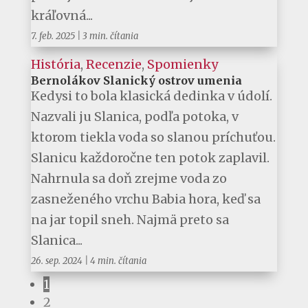
kráľovná...
7. feb. 2025
|
3 min. čítania
História
,
Recenzie
,
Spomienky
Bernolákov Slanický ostrov umenia
Kedysi to bola klasická dedinka v údolí.
Nazvali ju Slanica, podľa potoka, v
ktorom tiekla voda so slanou príchuťou.
Slanicu každoročne ten potok zaplavil.
Nahrnula sa doň zrejme voda zo
zasneženého vrchu Babia hora, keď sa
na jar topil sneh. Najmä preto sa
Slanica...
26. sep. 2024
|
4 min. čítania
1
2