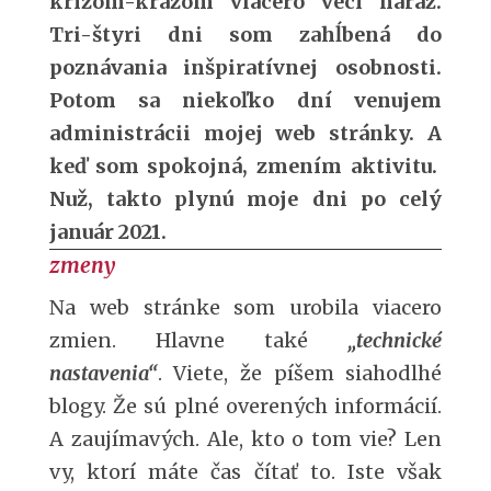
krížom-krážom viacero vecí naraz.
Tri-štyri dni som zahĺbená do
poznávania inšpiratívnej osobnosti.
Potom sa niekoľko dní venujem
administrácii mojej web stránky. A
keď som spokojná, zmením aktivitu.
Nuž, takto plynú moje dni po celý
január 2021.
zmeny
Na web stránke som urobila viacero
zmien. Hlavne také
„technické
nastavenia“
. Viete, že píšem siahodlhé
blogy. Že sú plné overených informácií.
A zaujímavých. Ale, kto o tom vie? Len
vy, ktorí máte čas čítať to. Iste však