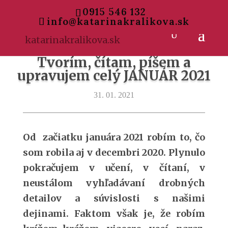
0915 546 132
info@katarinakralikova.sk
Tvorím, čítam, píšem a
upravujem celý JANUÁR 2021
31. 01. 2021
Od začiatku januára 2021 robím to, čo
som robila aj v decembri 2020. Plynulo
pokračujem v učení, v čítaní, v
neustálom vyhľadávaní drobných
detailov a súvislosti s našimi
dejinami. Faktom však je, že robím