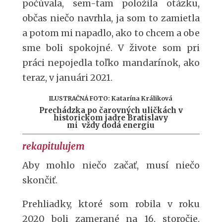
počúvala, sem-tam položila otázku,
občas niečo navrhla, ja som to zamietla
a potom mi napadlo, ako to chcem a obe
sme boli spokojné. V živote som pri
práci nepojedla toľko mandarínok, ako
teraz, v januári 2021.
ILUSTRAČNÁ FOTO: Katarína Králiková
Prechádzka po čarovných uličkách v
historickom jadre Bratislavy
mi vždy dodá energiu
rekapitulujem
Aby mohlo niečo začať, musí niečo
skončiť.
Prehliadky, ktoré som robila v roku
2020 boli zamerané na 16. storočie.