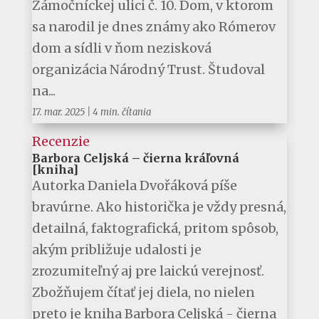
Zámočníckej ulici č. 10. Dom, v ktorom
sa narodil je dnes známy ako Rómerov
dom a sídli v ňom nezisková
organizácia Národný Trust. Študoval
na...
17. mar. 2025
|
4 min. čítania
Recenzie
Barbora Celjská – čierna kráľovná
[kniha]
Autorka Daniela Dvořáková píše
bravúrne. Ako historička je vždy presná,
detailná, faktografická, pritom spôsob,
akým približuje udalosti je
zrozumiteľný aj pre laickú verejnosť.
Zbožňujem čítať jej diela, no nielen
preto je kniha Barbora Celjská - čierna