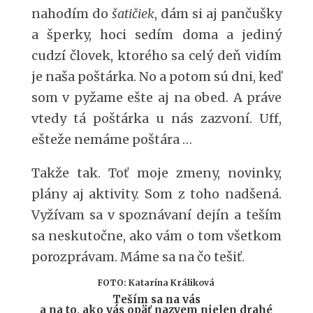
nahodím do
šatičiek
, dám si aj pančušky
a šperky, hoci sedím doma a jediný
cudzí človek, ktorého sa celý deň vidím
je naša poštárka. No a potom sú dni, keď
som v pyžame ešte aj na obed. A práve
vtedy tá poštárka u nás zazvoní. Uff,
ešteže nemáme poštára …
Takže tak. Toť moje zmeny, novinky,
plány aj aktivity. Som z toho nadšená.
Vyžívam sa v spoznávaní dejín a teším
sa neskutočne, ako vám o tom všetkom
porozprávam. Máme sa na čo tešiť.
FOTO: Katarína Králiková
Teším sa na vás
a na to, ako vás opäť nazvem nielen drahé