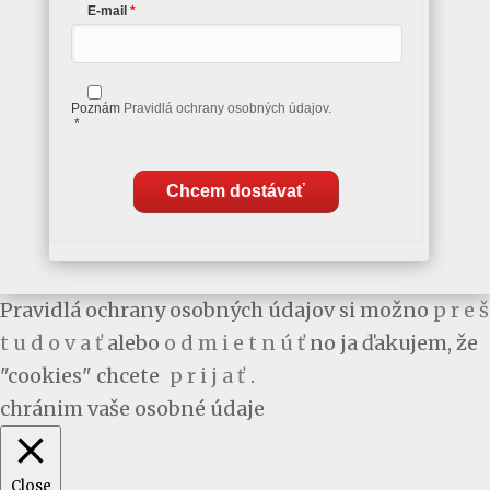
E-mail
Poznám
Pravidlá ochrany osobných údajov.
*
Chcem dostávať
Pravidlá ochrany osobných údajov si možno
p r e š
t u d o v a ť
alebo
o d m i e t n ú ť
no ja ďakujem, že
"cookies" chcete
p r i j a ť
.
chránim vaše osobné údaje
Close