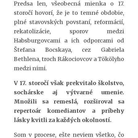
Predsa len, všeobecná mienka o 17.
storočí hovorí, že je to temné obdobie,
plné stavovských povstaní, reformácií,
rekatolizácie, sporov medzi
Habsburgovcami a ich odporcami od
Štefana Bocskaya, cez Gabriela
Bethlena, troch Rákociovcov a Tökölyho
medzi nimi.
V 17. storočí však prekvitalo školstvo,
sochárske aj výtvarné umenie.
Množili sa remeslá, rozširoval sa
repertoár komediantov a príbehy
lásky kvitli za každých okolností.
Som v procese, ešte neviem všetko, čo