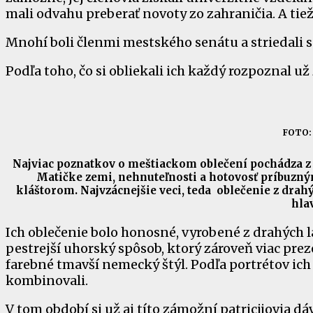
mali odvahu preberať novoty zo zahraničia. A tie
Mnohí boli členmi mestského senátu a striedali s
Podľa toho, čo si obliekali ich každý rozpoznal už 
FOTO: 
Najviac poznatkov o meštiackom oblečení pochádza z t
Matičke zemi, nehnuteľnosti a hotovosť príbuzným
kláštorom. Najvzácnejšie veci, teda oblečenie z drah
hla
Ich oblečenie bolo honosné, vyrobené z drahých lá
pestrejší uhorský spôsob, ktorý zároveň viac preze
farebné tmavší nemecký štýl. Podľa portrétov ich
kombinovali.
V tom období si už aj títo zámožní patricijovia dá