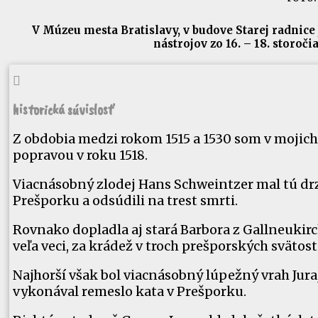
V Múzeu mesta Bratislavy, v budove Starej radnice
nástrojov zo 16. – 18. storoč

historická súvislosť
Z obdobia medzi rokom 1515 a 1530 som v mojich 
popravou v roku 1518.
Viacnásobný zlodej Hans Schweintzer mal tú drzos
Prešporku a odsúdili na trest smrti.
Rovnako dopladla aj stará Barbora z Gallneukir
veľa veci, za krádež v troch prešporských svätos
Najhorší však bol viacnásobný lúpežný vrah Juraj 
vykonával remeslo kata v Prešporku.