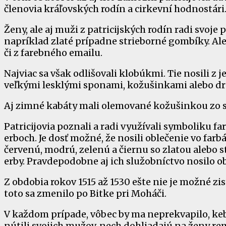
členovia kráľovských rodín a cirkevní hodnostári
Ženy, ale aj muži z patricijských rodín radi svoj
napríklad zlaté prípadne strieborné gombíky. Alebo
či z farebného emailu.
Najviac sa však odlišovali klobúkmi. Tie nosili 
veľkými lesklými sponami, kožušinkami alebo d
Aj zimné kabáty mali olemované kožušinkou zo so
Patricijovia poznali a radi využívali symboliku far
erboch. Je dosť možné, že nosili oblečenie vo far
červenú, modrú, zelenú a čiernu so zlatou alebo s
erby. Pravdepodobne aj ich služobníctvo nosilo ob
Z obdobia rokov 1515 až 1530 ešte nie je možné zisti
toto sa zmenilo po Bitke pri Moháči.
V každom prípade, vôbec by ma neprekvapilo, keby
nútili svojich mužov, nech dohliadajú na ženy rem