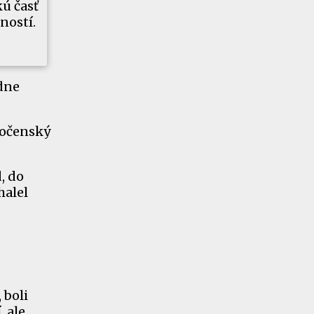
kú časť
ností.
ódne
oločenský
, do
halel
 boli
, ale