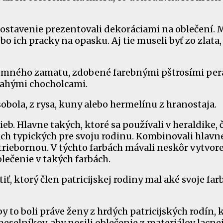
.
e postavenie prezentovali dekoráciami na oblečení. 
 ich pracky na opasku. Aj tie museli byť zo zlata,
z jemného zamatu, zdobené farebnými pštrosími per
rahými chocholcami.
bola, z rysa, kuny alebo hermelínu z hranostaja.
ieb. Hlavne takých, ktoré sa používali v heraldike, č
bách typických pre svoju rodinu. Kombinovali hlavn
triebornou. V týchto farbách mávali neskôr vytvor
lečenie v takých farbách.
ť, ktorý člen patricijskej rodiny mal aké svoje farby
 to boli práve ženy z hrdých patricijských rodín, 
eselníkov, aby nosili oblečenie z materiálov lacnej