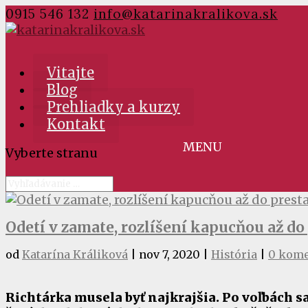
0915 546 132
info@katarinakralikova.sk
Vitajte
Blog
Prehliadky a kurzy
Kontakt
Vyberte stranu
Odetí v zamate, rozlíšení kapucňou až do
od
Katarína Králiková
|
nov 7, 2020
|
História
|
0 kome
Richtárka musela byť najkrajšia. Po voľbách 