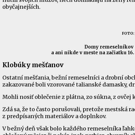
obyčajnejších.
FOTO: 
Domy remeselníkov n
a ani nikde v meste na začiatku 16.
Klobúky mešťanov
Ostatní mešťania, bežní remeselníci a drobní obc
zakazované boli vzorované talianské damasky, dr
Mohli nosiť oblečenie z plátna, zo súkna, z ovčej 
Zdá sa, že to často porušovali, pretože mestská r
z predpísaných materiálov a doplnkov.
V bežný deň však bolo každého remeselníka ľahké