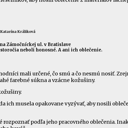
Katarína Králiková
a Zámočníckej ul. v Bratislave
 storočia neboli honosné. A ani ich oblečenie.
hodníci mali určené, čo smú a čo nesmú nosiť. Zre
ahé farebné súkna a vzácne kožušiny.
kožušiny.
ada ich musela opakovane vyzývať, aby nosili obleče
 rozpoznať podľa jeho pracovného oblečenia. Inak