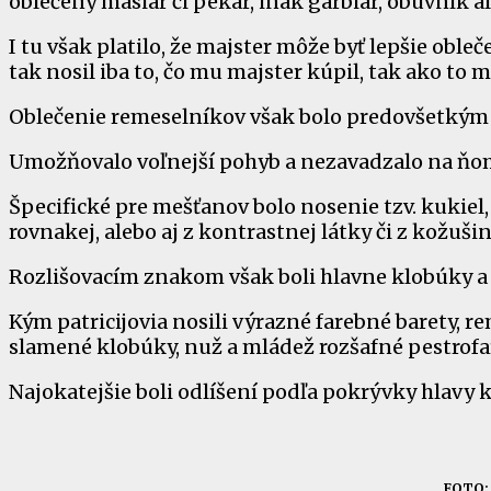
oblečený mäsiar či pekár, inak garbiar, obuvník a
I tu však platilo, že majster môže byť lepšie obleč
tak nosil iba to, čo mu majster kúpil, tak ako to 
Oblečenie remeselníkov však bolo predovšetkým 
Umožňovalo voľnejší pohyb a nezavadzalo na ňo
Špecifické pre mešťanov bolo nosenie tzv. kukiel,
rovnakej, alebo aj z kontrastnej látky či z kožušin
Rozlišovacím znakom však boli hlavne klobúky a 
Kým patricijovia nosili výrazné farebné barety, r
slamené klobúky, nuž a mládež rozšafné pestrofa
Najokatejšie boli odlíšení podľa pokrývky hlavy ka
FOTO: 