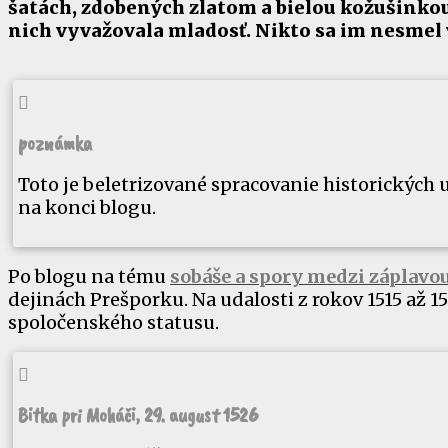
šatách, zdobených zlatom a bielou kožušinkou
nich vyvažovala mladosť. Nikto sa im nesmel v

poznámka
Toto je beletrizované spracovanie historických
na konci blogu.
Po blogu na tému
sobáše a spory medzi záplavo
dejinách Prešporku. Na udalosti z rokov 1515 až 
spoločenského statusu.

Bitka pri Moháči, 29. august 1526