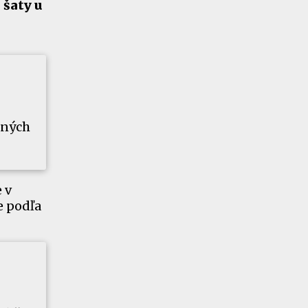
 šaty u
ených
 v
e podľa