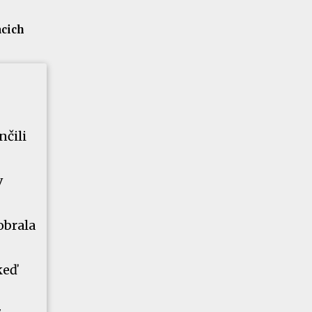
acich
nčili
v
obrala
keď