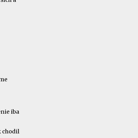
jme
nie iba
 chodil