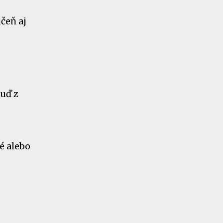
učeň aj
buď z
é alebo