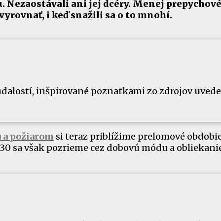
. Nezaostávali ani jej dcéry. Menej prepychové
yrovnať, i keď snažili sa o to mnohí.
 udalostí, inšpirované poznatkami zo zdrojov uved
u a požiarom
si teraz priblížime prelomové obdobie
1530 sa však pozrieme cez dobovú módu a obliekani