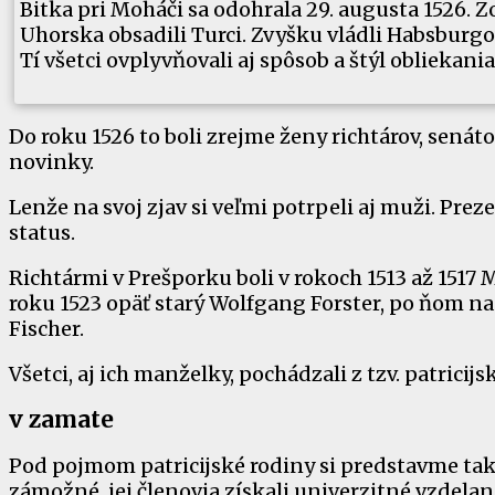
Bitka pri Moháči sa odohrala 29. augusta 1526. Zo
Uhorska obsadili Turci. Zvyšku vládli Habsburgo
Tí všetci ovplyvňovali aj spôsob a štýl obliekania
Do roku 1526 to boli zrejme ženy richtárov, senát
novinky.
Lenže na svoj zjav si veľmi potrpeli aj muži. Prez
status.
Richtármi v Prešporku boli v rokoch 1513 až 1517
roku 1523 opäť starý Wolfgang Forster, po ňom na
Fischer.
Všetci, aj ich manželky, pochádzali z tzv. patricijs
v zamate
Pod pojmom patricijské rodiny si predstavme také 
zámožné, jej členovia získali univerzitné vzdelanie