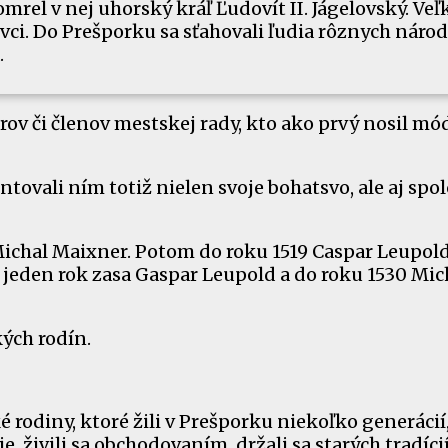
mrel v nej uhorský kráľ Ľudovít II. Jágelovský. Veľ
vci. Do Prešporku sa sťahovali ľudia rôznych národ
.
orov či členov mestskej rady, kto ako prvý nosil m
entovali ním totiž nielen svoje bohatsvo, ale aj sp
 Michal Maixner. Potom do roku 1519 Caspar Leupold
 jeden rok zasa Gaspar Leupold a do roku 1530 Mic
kých rodín.
rodiny, ktoré žili v Prešporku niekoľko generácií,
, živili sa obchodovaním, držali sa starých tradícií