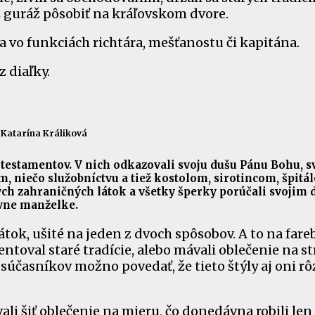
ž guráž pôsobiť na kráľovskom dvore.
a vo funkciách richtára, mešťanostu či kapitána.
z diaľky.
Katarína Králiková
estamentov. V nich odkazovali svoju dušu Pánu Bohu, sv
, niečo služobníctvu a tiež kostolom, sirotincom, špitá
ých zahraničných látok a všetky šperky porúčali svojim 
vne manželke.
tok, ušité na jeden z dvoch spôsobov. A to na far
ntoval staré tradície, alebo mávali oblečenie na st
 súčasníkov možno povedať, že tieto štýly aj oni r
vali šiť oblečenie na mieru, čo donedávna robili len