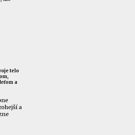
oje telo
lom,
deťom a
ebne
rohejší a
ôzne