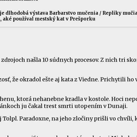
 je dlhodobá výstava Barbarstvo mučenia / Repliky muči
ia, aké používal mestský kat v Prešporku
zdrojoch našla 10 súdnych procesov. Z nich tri sko
ť, že okradol ešte aj kata z Viedne. Prichytili ho 
chenu, ktorá nehanebne kradla v kostole. Hoci nep
tánkoch ju čakal trest smrti utopením v Dunaji.
Tolpl. Paradoxne, na jeho zločiny prišli vo chvíli, 