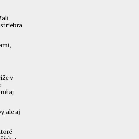
Mali
 striebra
ami,
iže v
e
ené aj
, ale aj
ktoré
ších a