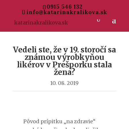
0915 546 132
info@katarinakralikova.sk
Vedeli ste, že v 19. storočí sa
známou výrobkyňou
likérov v Prešporku stala
žena?
10. 08. 2019
Pôvod prípitku „na zdravie“