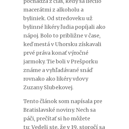
pochádza z čias, kedy sa liečilo
macerátmi z alkoholu a
byliniek. Od stredoveku už
bylinné likéry ľudia popíjali ako
nápoj. Bolo to približne v čase,
keď mestá v Uhorsku získavali
prvé práva konať výročné
jarmoky. Tie boli v Prešporku
známe a vyhľadávané snáď
rovnako ako likéry vdovy
Zuzany Slubekovej.
Tento článok som napísala pre
Bratislavské noviny. Nech sa
páči, prečítať si ho môžete
tu:
Vedeli ste, že v 19. storočí sa