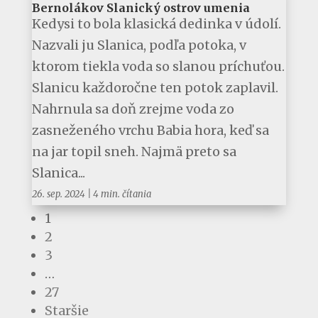
Bernolákov Slanický ostrov umenia
Kedysi to bola klasická dedinka v údolí.
Nazvali ju Slanica, podľa potoka, v
ktorom tiekla voda so slanou príchuťou.
Slanicu každoročne ten potok zaplavil.
Nahrnula sa doň zrejme voda zo
zasneženého vrchu Babia hora, keď sa
na jar topil sneh. Najmä preto sa
Slanica...
26. sep. 2024
|
4 min. čítania
1
2
3
…
27
Staršie