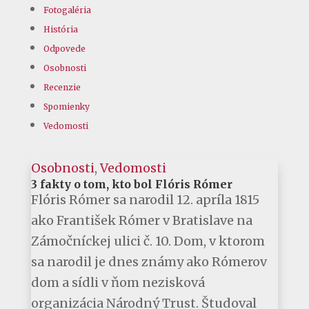
Fotogaléria
História
Odpovede
Osobnosti
Recenzie
Spomienky
Vedomosti
Osobnosti
,
Vedomosti
3 fakty o tom, kto bol Flóris Rómer
Flóris Rómer sa narodil 12. apríla 1815
ako František Rómer v Bratislave na
Zámočníckej ulici č. 10. Dom, v ktorom
sa narodil je dnes známy ako Rómerov
dom a sídli v ňom nezisková
organizácia Národný Trust. Študoval