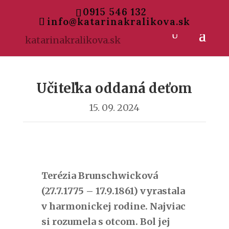
0915 546 132
info@katarinakralikova.sk
Učiteľka oddaná deťom
15. 09. 2024
Terézia Brunschwicková
(27.7.1775 – 17.9.1861) vyrastala
v harmonickej rodine. Najviac
si rozumela s otcom. Bol jej