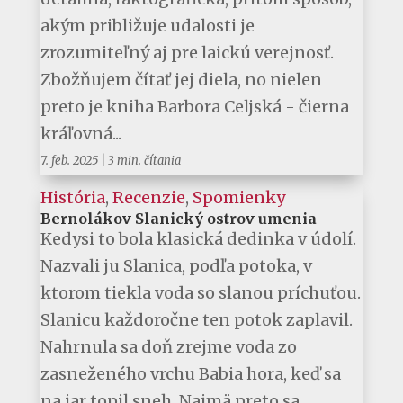
akým približuje udalosti je
zrozumiteľný aj pre laickú verejnosť.
Zbožňujem čítať jej diela, no nielen
preto je kniha Barbora Celjská - čierna
kráľovná...
7. feb. 2025
|
3 min. čítania
História
,
Recenzie
,
Spomienky
Bernolákov Slanický ostrov umenia
Kedysi to bola klasická dedinka v údolí.
Nazvali ju Slanica, podľa potoka, v
ktorom tiekla voda so slanou príchuťou.
Slanicu každoročne ten potok zaplavil.
Nahrnula sa doň zrejme voda zo
zasneženého vrchu Babia hora, keď sa
na jar topil sneh. Najmä preto sa