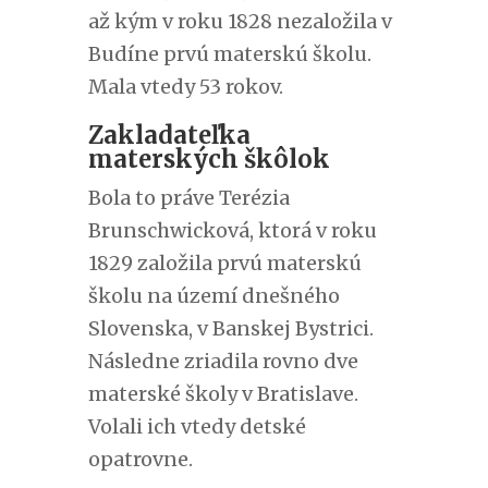
až kým v roku 1828 nezaložila v
Budíne prvú materskú školu.
Mala vtedy 53 rokov.
Zakladateľka
materských škôlok
Bola to práve Terézia
Brunschwicková, ktorá v roku
1829 založila prvú materskú
školu na území dnešného
Slovenska, v Banskej Bystrici.
Následne zriadila rovno dve
materské školy v Bratislave.
Volali ich vtedy detské
opatrovne.