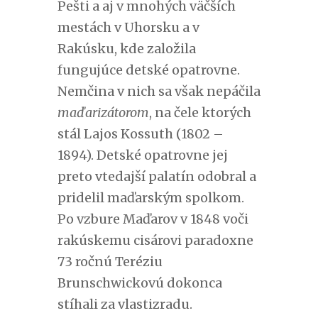
Pešti a aj v mnohých väčších
mestách v Uhorsku a v
Rakúsku, kde založila
fungujúce detské opatrovne.
Nemčina v nich sa však nepáčila
maďarizátorom
, na čele ktorých
stál Lajos Kossuth (1802 –
1894). Detské opatrovne jej
preto vtedajší palatín odobral a
pridelil maďarským spolkom.
Po vzbure Maďarov v 1848 voči
rakúskemu cisárovi paradoxne
73 ročnú Teréziu
Brunschwickovú dokonca
stíhali za vlastizradu.