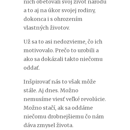
nich obetovali svoj život národu
a to aj na úkor svojej rodiny,
dokonca i s ohrozením
vlastných životov.
Už sa to asi nedozvieme, čo ich
motivovalo. Prečo to urobili a
ako sa dokázali takto niečomu
oddať.
Inšpirovať nás to však môže
stále. Aj dnes. Možno
nemusíme viesť veľké revolúcie.
Možno stačí, ak sa oddáme
niečomu drobnejšiemu čo nám
dáva zmysel života.