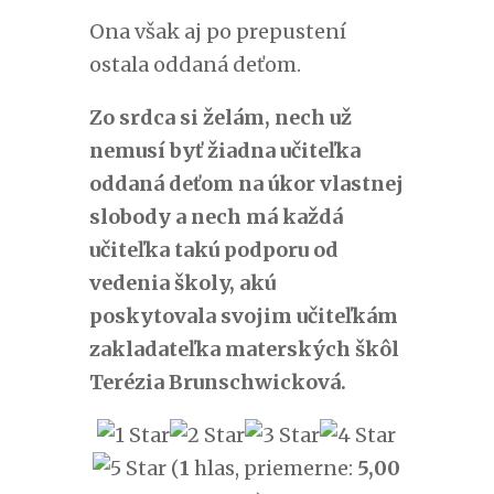
Ona však aj po prepustení
ostala oddaná deťom.
Zo srdca si želám, nech už
nemusí byť žiadna učiteľka
oddaná deťom na úkor vlastnej
slobody a nech má každá
učiteľka takú podporu od
vedenia školy, akú
poskytovala svojim učiteľkám
zakladateľka materských škôl
Terézia Brunschwicková.
(
1
hlas, priemerne:
5,00