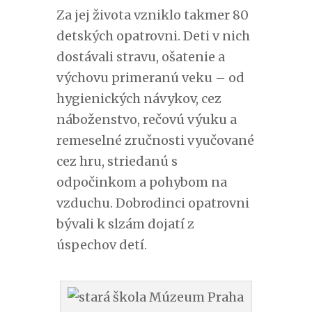
Za jej života vzniklo takmer 80
detských opatrovni. Deti v nich
dostávali stravu, ošatenie a
výchovu primeranú veku – od
hygienických návykov, cez
náboženstvo, rečovú výuku a
remeselné zručnosti vyučované
cez hru, striedanú s
odpočinkom a pohybom na
vzduchu. Dobrodinci opatrovni
bývali k slzám dojatí z
úspechov detí.