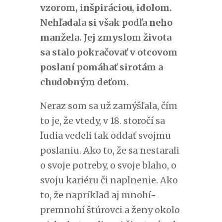
vzorom, inšpiráciou, idolom.
Nehľadala si však podľa neho
manžela. Jej zmyslom života
sa stalo pokračovať v otcovom
poslaní pomáhať sirotám a
chudobným deťom.
Neraz som sa už zamýšľala, čím
to je, že vtedy, v 18. storočí sa
ľudia vedeli tak oddať svojmu
poslaniu. Ako to, že sa nestarali
o svoje potreby, o svoje blaho, o
svoju kariéru či naplnenie. Ako
to, že napríklad aj mnohí-
premnohí štúrovci a ženy okolo