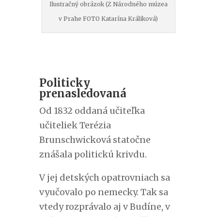
Ilustračný obrázok (Z Národného múzea
v Prahe FOTO Katarína Králiková)
Politicky
prenasledovaná
Od 1832 oddaná učiteľka
učiteliek Terézia
Brunschwicková statočne
znášala politickú krivdu.
V jej detských opatrovniach sa
vyučovalo po nemecky. Tak sa
vtedy rozprávalo aj v Budíne, v