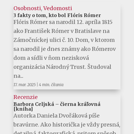
Osobnosti
,
Vedomosti
3 fakty o tom, kto bol Flóris Rómer
Flóris Rómer sa narodil 12. apríla 1815
ako František Rómer v Bratislave na
Zámočníckej ulici č. 10. Dom, v ktorom
sa narodil je dnes známy ako Rómerov
dom a sídli v ňom nezisková
organizácia Národný Trust. Študoval
na...
17. mar. 2025
|
4 min. čítania
Recenzie
Barbora Celjská – čierna kráľovná
[kniha]
Autorka Daniela Dvořáková píše
bravúrne. Ako historička je vždy presná,
detailná, faktografická, pritom spôsob,