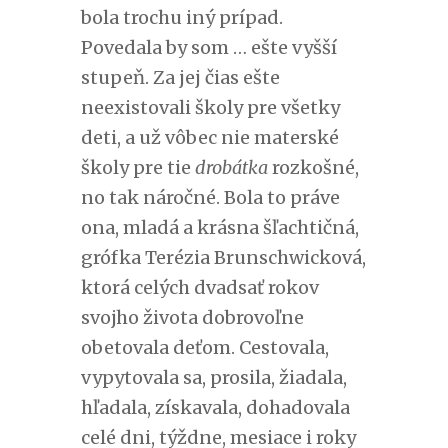
bola trochu iný prípad.
Povedala by som … ešte vyšší
stupeň. Za jej čias ešte
neexistovali školy pre všetky
deti, a už vôbec nie materské
školy pre tie
drobátka
rozkošné,
no tak náročné. Bola to práve
ona, mladá a krásna šľachtičná,
grófka Terézia Brunschwicková,
ktorá celých dvadsať rokov
svojho života dobrovoľne
obetovala deťom. Cestovala,
vypytovala sa, prosila, žiadala,
hľadala, získavala, dohadovala
celé dni, týždne, mesiace i roky