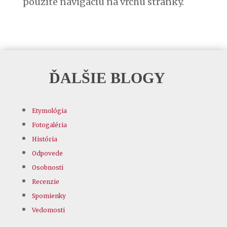
použite navigáciu na vrchu stránky.
ĎALŠIE BLOGY
Etymológia
Fotogaléria
História
Odpovede
Osobnosti
Recenzie
Spomienky
Vedomosti