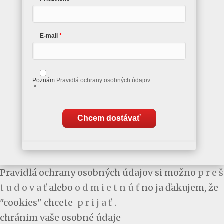
E-mail
Poznám
Pravidlá ochrany osobných údajov.
*
Chcem dostávať
Pravidlá ochrany osobných údajov si možno
p r e š
t u d o v a ť
alebo
o d m i e t n ú ť
no ja ďakujem, že
"cookies" chcete
p r i j a ť
.
chránim vaše osobné údaje