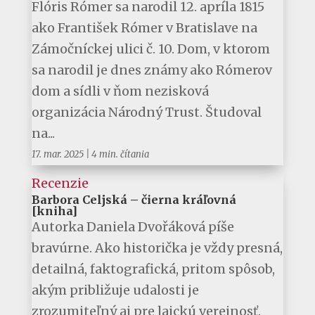
Flóris Rómer sa narodil 12. apríla 1815
ako František Rómer v Bratislave na
Zámočníckej ulici č. 10. Dom, v ktorom
sa narodil je dnes známy ako Rómerov
dom a sídli v ňom nezisková
organizácia Národný Trust. Študoval
na...
17. mar. 2025
|
4 min. čítania
Recenzie
Barbora Celjská – čierna kráľovná
[kniha]
Autorka Daniela Dvořáková píše
bravúrne. Ako historička je vždy presná,
detailná, faktografická, pritom spôsob,
akým približuje udalosti je
zrozumiteľný aj pre laickú verejnosť.