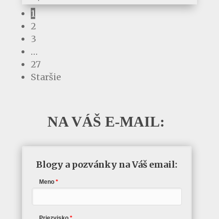
1
2
3
…
27
Staršie
NA VÁŠ E-MAIL:
Blogy a pozvánky na Váš email:
Meno
Priezvisko