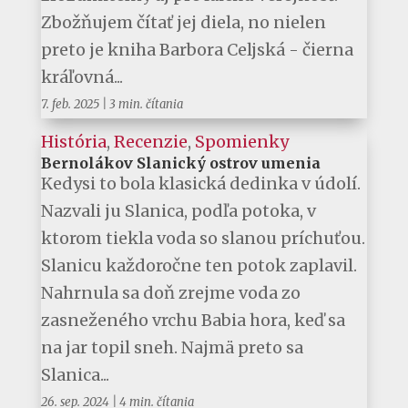
Zbožňujem čítať jej diela, no nielen
preto je kniha Barbora Celjská - čierna
kráľovná...
7. feb. 2025
|
3 min. čítania
História
,
Recenzie
,
Spomienky
Bernolákov Slanický ostrov umenia
Kedysi to bola klasická dedinka v údolí.
Nazvali ju Slanica, podľa potoka, v
ktorom tiekla voda so slanou príchuťou.
Slanicu každoročne ten potok zaplavil.
Nahrnula sa doň zrejme voda zo
zasneženého vrchu Babia hora, keď sa
na jar topil sneh. Najmä preto sa
Slanica...
26. sep. 2024
|
4 min. čítania