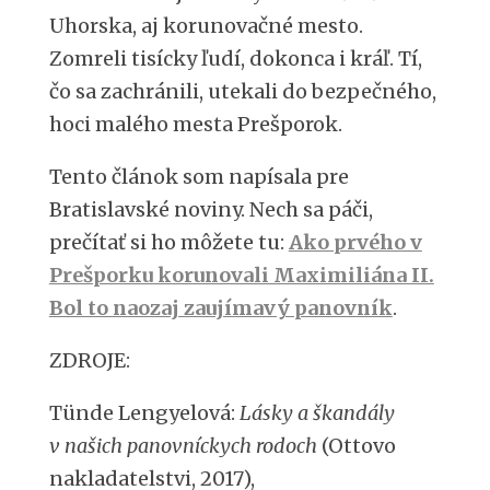
Uhorska, aj korunovačné mesto.
Zomreli tisícky ľudí, dokonca i kráľ. Tí,
čo sa zachránili, utekali do bezpečného,
hoci malého mesta Prešporok.
Tento článok som napísala pre
Bratislavské noviny. Nech sa páči,
prečítať si ho môžete tu
:
Ako prvého v
Prešporku korunovali Maximiliána II.
Bol to naozaj zaujímavý panovník
.
ZDROJE:
Tünde Lengyelová:
Lásky a škandály
v našich panovníckych rodoch
(Ottovo
nakladatelstvi, 2017),