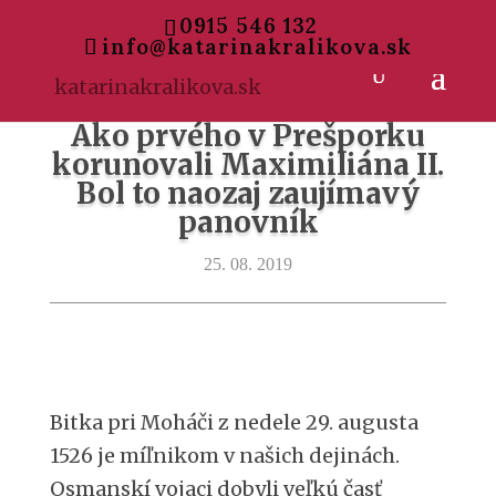
0915 546 132
info@katarinakralikova.sk
Ako prvého v Prešporku
korunovali Maximiliána II.
Bol to naozaj zaujímavý
panovník
25. 08. 2019
Bitka pri Moháči z nedele 29. augusta
1526 je míľnikom v našich dejinách.
Osmanskí vojaci dobyli veľkú časť