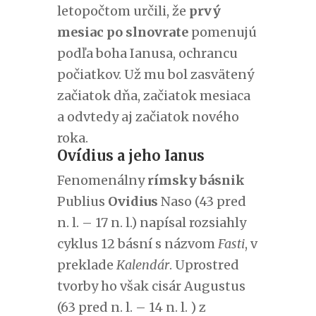
letopočtom určili, že
prvý
mesiac po slnovrate
pomenujú
podľa boha Ianusa, ochrancu
počiatkov. Už mu bol zasvätený
začiatok dňa, začiatok mesiaca
a odvtedy aj začiatok nového
roka.
Ovídius a jeho Ianus
Fenomenálny
rímsky básnik
Publius
Ovidius
Naso (43 pred
n. l. – 17 n. l.) napísal rozsiahly
cyklus 12 básní s názvom
Fasti
, v
preklade
Kalendár
. Uprostred
tvorby ho však cisár Augustus
(63 pred n. l. – 14 n. l. ) z