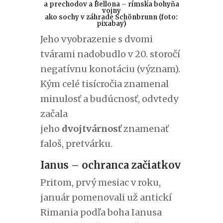
a prechodov a Bellona – rímska bohyňa
vojny
ako sochy v záhrade Schönbrunn
(foto:
pixabay)
Jeho vyobrazenie s dvomi
tvárami nadobudlo v 20. storočí
negatívnu konotáciu (význam).
Kým celé tisícročia znamenal
minulosť a budúcnosť, odvtedy
začala
jeho
dvojtvárnosť
znamenať
faloš, pretvárku.
Ianus – ochranca začiatkov
Pritom, prvý mesiac v roku,
január pomenovali už antickí
Rimania podľa boha Ianusa