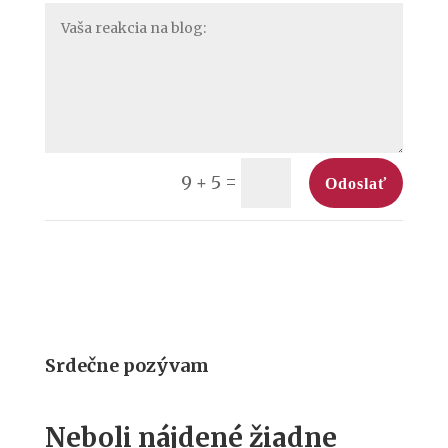
=
9 + 5
Odoslať
Srdečne pozývam
Neboli nájdené žiadne