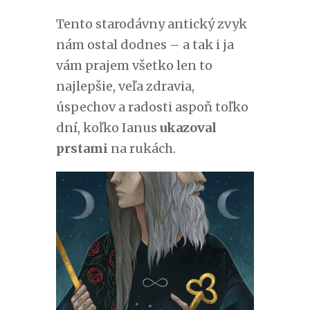
Tento starodávny antický zvyk
nám ostal dodnes – a tak i ja
vám prajem všetko len to
najlepšie, veľa zdravia,
úspechov a radosti aspoň toľko
dní, koľko Ianus
ukazoval
prstami
na rukách.