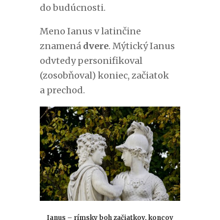
do budúcnosti.
Meno Ianus v latinčine
znamená
dvere
. Mýtický Ianus
odvtedy personifikoval
(zosobňoval) koniec, začiatok
a prechod.
Ianus – rímsky boh začiatkov, koncov