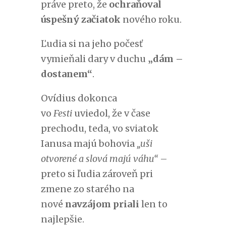
práve preto, že
ochraňoval
úspešný začiatok
nového roku.
Ľudia si na jeho počesť
vymieňali dary v duchu
„dám –
dostanem“
.
Ovídius dokonca
vo
Festi
uviedol, že v čase
prechodu, teda, vo sviatok
Ianusa majú bohovia
„uši
otvorené a slová majú váhu“
–
preto si ľudia zároveň pri
zmene zo starého na
nové
navzájom priali
len to
najlepšie.