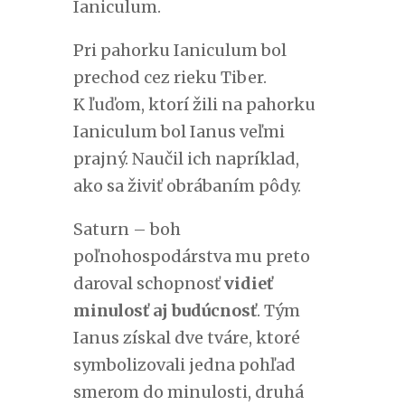
Ianiculum.
Pri pahorku Ianiculum bol
prechod cez rieku Tiber.
K ľuďom, ktorí žili na pahorku
Ianiculum bol Ianus veľmi
prajný. Naučil ich napríklad,
ako sa živiť obrábaním pôdy.
Saturn – boh
poľnohospodárstva mu preto
daroval schopnosť
vidieť
minulosť aj budúcnosť
. Tým
Ianus získal dve tváre, ktoré
symbolizovali jedna pohľad
smerom do minulosti, druhá