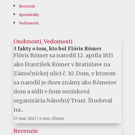
Recenzie
Spomienky
Vedomosti
Osobnosti
,
Vedomosti
3 fakty o tom, kto bol Flóris Rómer
Flóris Rómer sa narodil 12. apríla 1815
ako František Rómer v Bratislave na
Zámočníckej ulici č. 10. Dom, v ktorom
sa narodil je dnes známy ako Rómerov
dom a sídli v ňom nezisková
organizácia Národný Trust. Študoval
na...
17. mar. 2025
|
4 min. čítania
Recenzie