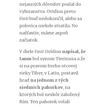
nejasných dôvodov poslal do
vyhnanstva. Ovidius preto
Fasti
buď nedokončil, alebo sa
polovica niekde stratila. No
našťastie, máme aspoň
začiatok.
V diele
Fasti
Ovídius
napísal, že
Ianus
bol synom Tierinusa a že
si na pravom brehu otcovej
rieky Tiber, v Latiu, postavil
hrad
na jednom z tých
siedmich pahorkov
, na
ktorých bol neskôr založený
Rím. Ten pahorok volali