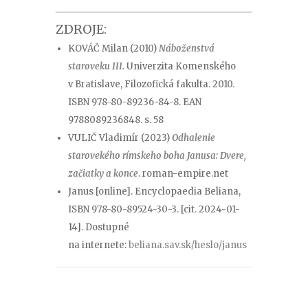
ZDROJE:
KOVÁČ Milan (2010)
Náboženstvá
staroveku III.
Univerzita Komenského
v Bratislave, Filozofická fakulta. 2010.
ISBN 978-80-89236-84-8. EAN
9788089236848. s. 58
VULIČ Vladimír (2023)
Odhalenie
starovekého rímskeho boha Janusa: Dvere,
začiatky a konce
. roman-empire.net
Janus [online]. Encyclopaedia Beliana,
ISBN 978-80-89524-30-3. [cit. 2024-01-
14]. Dostupné
na internete:
beliana.sav.sk/heslo/janus