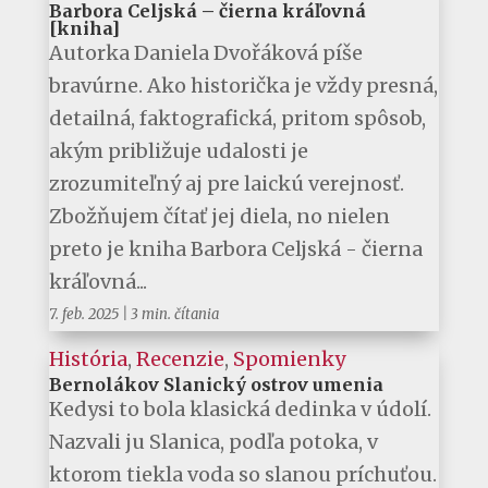
Barbora Celjská – čierna kráľovná
[kniha]
Autorka Daniela Dvořáková píše
bravúrne. Ako historička je vždy presná,
detailná, faktografická, pritom spôsob,
akým približuje udalosti je
zrozumiteľný aj pre laickú verejnosť.
Zbožňujem čítať jej diela, no nielen
preto je kniha Barbora Celjská - čierna
kráľovná...
7. feb. 2025
|
3 min. čítania
História
,
Recenzie
,
Spomienky
Bernolákov Slanický ostrov umenia
Kedysi to bola klasická dedinka v údolí.
Nazvali ju Slanica, podľa potoka, v
ktorom tiekla voda so slanou príchuťou.