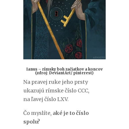
Ianus – rímsky boh začiatkov a koncov
(zdroj:
DeviantArt
/ pinterest)
Na pravej ruke jeho prsty
ukazujú rímske číslo CCC,
na ľavej číslo LXV.
Čo myslíte,
aké je to číslo
spolu?