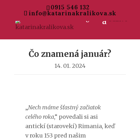
0915 546 132
info@katarinakralikova.sk
Čo znamená január?
14. 01. 2024
„
Nech máme šťastný začiatok
celého roka
,“ povedali si asi
antickí (starovekí) Rimania, keď
v roku 153 pred našim