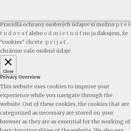
Pravidlá ochrany osobných údajov si možno
p r e š
t u d o v a ť
alebo
o d m i e t n ú ť
no ja ďakujem, že
"cookies" chcete
p r i j a ť
.
chránim vaše osobné údaje
Close
Privacy Overview
This website uses cookies to improve your
experience while you navigate through the
website. Out of these cookies, the cookies that are
categorized as necessary are stored on your
browser as they are as essential for the working of
basic functionalities of the website. We also use