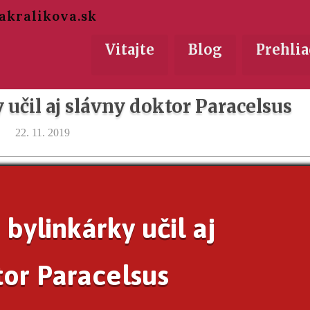
akralikova.sk
Vitajte
Blog
Prehlia
učil aj slávny doktor Paracelsus
22. 11. 2019
bylinkárky učil aj
tor Paracelsus