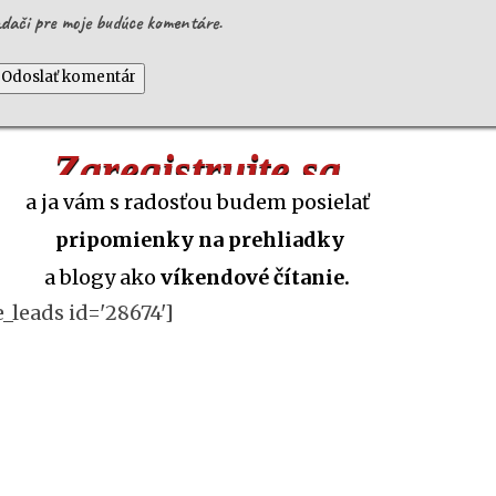
adači pre moje budúce komentáre.
Odoslať komentár
Zaregistrujte sa
a ja vám s radosťou budem posielať
pripomienky
na prehliadky
a blogy ako
víkendové čítanie.
e_leads id='28674']