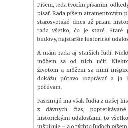
Píšem, teda tvorím písaním, odkedy
písať. Rada píšem atramentovým pe
starosvetské, dnes už priam histo
rada všetko, čo je staré. Staré p
budovy, najstaršie historické udalos
A mám rada aj starších ľudí. Niek
môžem sa od nich učiť. Niekto
životom a môžem sa nimi inšpiro
dokážu pútavo rozprávať a ja 
počúvam.
Fascinujú ma však ľudia z našej his
z dávnych čias, popretkávan
historickými udalosťami, to všet
inšpiruje – a o týchto ľuďoch píšem 