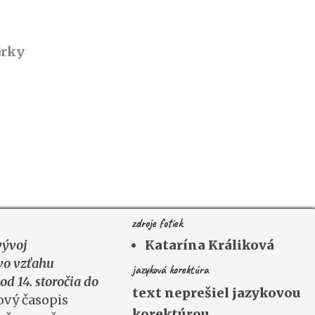
árky
zdroje fotiek
vývoj
Katarína Králiková
vo vzťahu
jazyková korektúra
d 14. storočia do
text neprešiel jazykovou
ový časopis
korektúrou