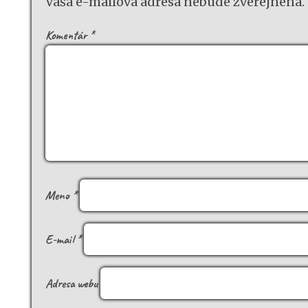
Vaša e-mailová adresa nebude zverejnená.
Komentár
*
Meno
*
E-mail
*
Adresa webu