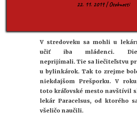
22. 11. 2019
|
Osobnosti
V stredoveku sa mohli u lekár
učiť iba mládenci. Diev
neprijímali. Tie sa liečiteľstvu pr
u bylinkárok. Tak to zrejme bol
niekdajšom Prešporku. V roku
toto kráľovské mesto navštívil 
lekár Paracelsus, od ktorého s
všeličo naučili.