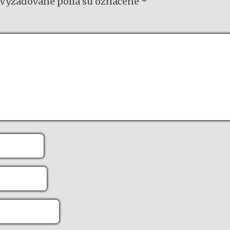
Vyžadované polia sú označené
*