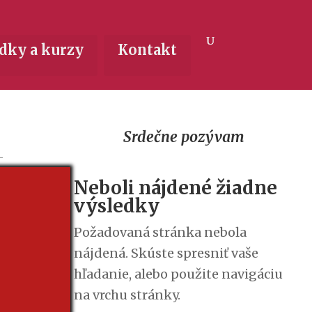
dky a kurzy
Kontakt
Srdečne pozývam
Neboli nájdené žiadne
výsledky
Požadovaná stránka nebola
nájdená. Skúste spresniť vaše
hľadanie, alebo použite navigáciu
na vrchu stránky.