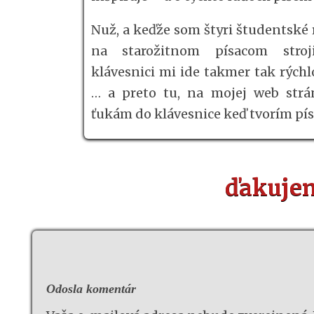
Nuž, a keďže som štyri študentské 
na starožitnom písacom stroj
klávesnici mi ide takmer tak rých
… a preto tu, na mojej web strá
ťukám do klávesnice keď tvorím pí
ďakujem
Odosla komentár