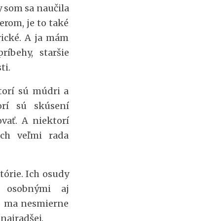
 som sa naučila
rom, je to také
rické. A ja mám
ríbehy, staršie
ti.
torí sú múdri a
rí sú skúsení
vať. A niektorí
ich veľmi rada
tórie. Ich osudy
é osobnými aj
ko ma nesmierne
najradšej.