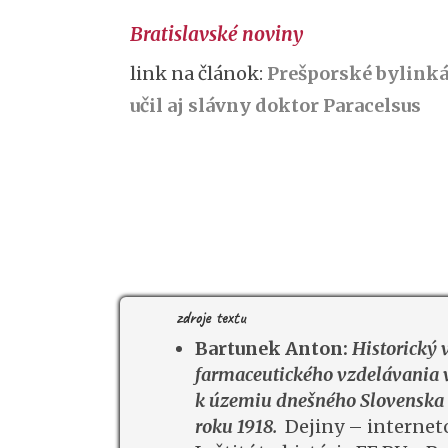
Bratislavské noviny
link na článok:
Prešporské bylink
učil aj slávny doktor Paracelsus
zdroje textu
Bartunek
Anton:
Historický 
farmaceutického vzdelávania
k územiu dnešného Slovenska o
roku 1918.
Dejiny – internet