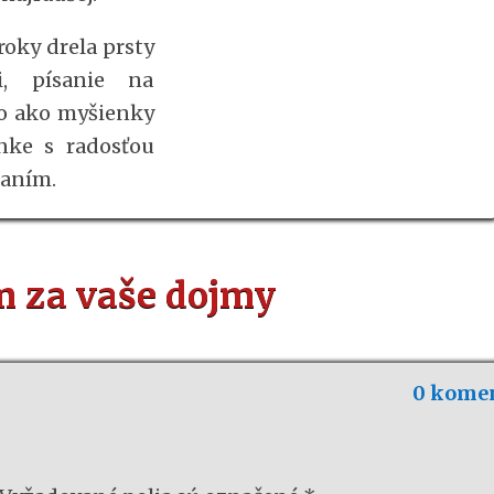
roky drela prsty
i, písanie na
lo ako myšienky
nke s radosťou
saním.
 za vaše dojmy
0 kome