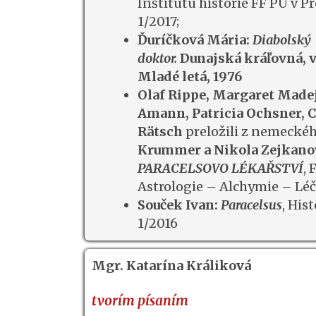
Inštitútu histórie FF PU v Pr
1/2017;
Ďuríčková Mária:
Diabolský
doktor.
Dunajská kráľovná, 
Mladé letá, 1976
Olaf Rippe, Margaret Made
Amann, Patricia Ochsner, C
Rätsch
preložili z nemecké
Krummer a Nikola Zejkano
PARACELSOVO LÉKAŘSTVÍ
, 
Astrologie – Alchymie – Lé
Souček Ivan:
Paracelsus
, His
1/2016
Mgr. Katarína Králiková
tvorím písaním