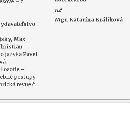
ešove – č.
text
Mgr. Katarína Králiková
vydavateľstvo
jsky, Max
hristian
ho jazyka
Pavel
vá
:
Filosofie –
čebné postupy
torická revue č.