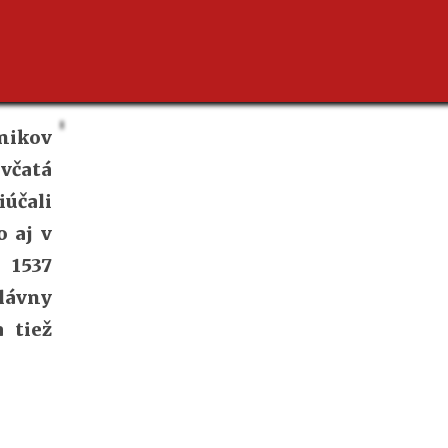
nikov
čatá
iúčali
o aj v
 1537
slávny
a tiež