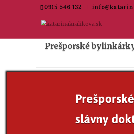
0915 546 132
info@katarin
Prešporské bylinkárky 
Prešporské 
slávny dok