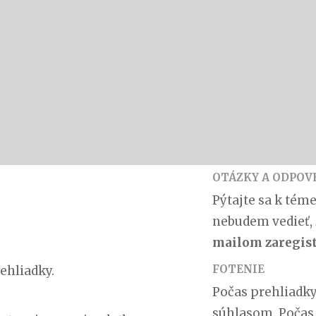
OTÁZKY A ODPOV
Pýtajte sa k tém
nebudem vedieť, 
mailom zaregis
FOTENIE
ehliadky.
Počas prehliadky
súhlasom. Počas