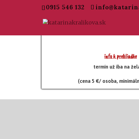
0915 546 132
info@katarin
info k prehliadke
termín už iba na žel
(cena 5 €/ osoba, minimál