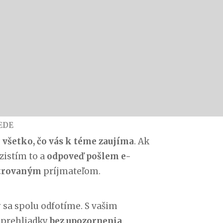
EDE
e
všetko, čo vás k téme zaujíma
. Ak
zistím to a
odpoveď pošlem e-
trovaným
príjmateľom.
 sa spolu odfotíme. S vašim
 prehliadky
bez upozornenia