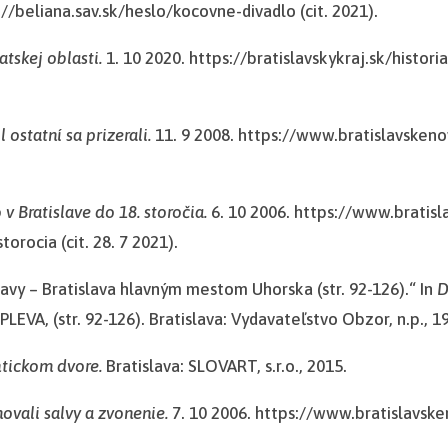
//beliana.sav.sk/heslo/kocovne-divadlo (cit. 2021).
tskej oblasti.
1. 10 2020. https://bratislavskykraj.sk/histor
ostatní sa prizerali.
11. 9 2008. https://www.bratislavskeno
 v Bratislave do 18. storočia.
6. 10 2006. https://www.bratisl
orocia (cit. 28. 7 2021).
lavy – Bratislava hlavným mestom Uhorska (str. 92-126).“ In
D
VA, (str. 92-126). Bratislava: Vydavateľstvo Obzor, n.p., 1
htickom dvore.
Bratislava: SLOVART, s.r.o., 2015.
vali salvy a zvonenie.
7. 10 2006. https://www.bratislavske