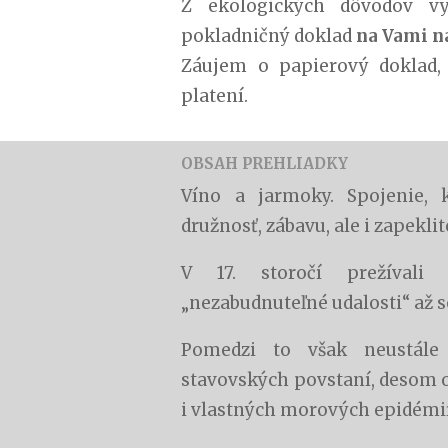
Z ekologických dôvodov vy
pokladničný doklad
na Vami n
Záujem o papierový doklad,
platení.
OBSAH PREHLIADKY
Víno a jarmoky.
Spojenie, 
družnosť, zábavu, ale i zapeklit
V 17. storočí prežívali 
„nezabudnuteľné udalosti“ až 
Pomedzi to však neustále
stavovských povstaní, desom
i vlastných morových epidémií