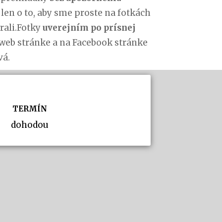
i len o to, aby sme proste na fotkách
rali.Fotky
uverejním po prísnej
 web stránke a na Facebook stránke
vá.
TERMÍN
dohodou