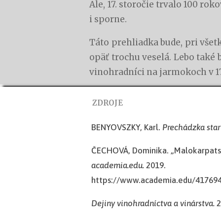
Ale, 17. storočie trvalo 100 rokov
i sporne.
Táto prehliadka bude, pri všetk
opäť trochu veselá.
Lebo také b
vinohradníci na jarmokoch v 17
ZDROJE
BENYOVSZKY, Karl.
Prechádzka sta
ČECHOVÁ, Dominika. „Malokarpatsk
academia.edu.
2019.
https://www.academia.edu/417
Dejiny vinohradníctva a vinárstva.
2