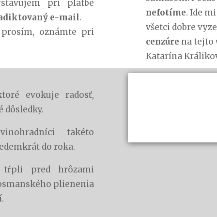
stavujem pri platbe
nefotíme
. Ide m
adiktovaný e-mail
.
všetci dobre vyze
 prosím, oznámte pri
cenzúre
na tejto
Katarína Králiko
ktoré evokuje radosť,
é dôsledky.
vinohradníci takéto
sedemkrát do roka.
 tŕpli pred hrôzami
 osmanského plienenia
.