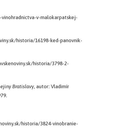
ia-vinohradnictva-v-malokarpatskej-
viny.sk/historia/16198-ked-panovnik-
avskenoviny.sk/historia/3798-2-
ejiny Bratislavy
, autor: Vladimír
979.
noviny.sk/historia/3824-vinobranie-