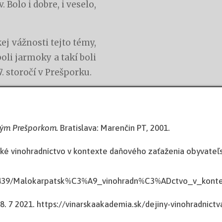
. Bolo i dobre, i veselo,
ej vážnosti tejto témy,
oli jarmoky a takí boli
. storočí v Prešporku.
rým Prešporkom.
Bratislava: Marenčin PT, 2001.
é vinohradníctvo v kontexte daňového zaťaženia obyvateľst
69439/Malokarpatsk%C3%A9_vinohradn%C3%ADctvo_v_k
8. 7 2021. https://vinarskaakademia.sk/dejiny-vinohradnictva