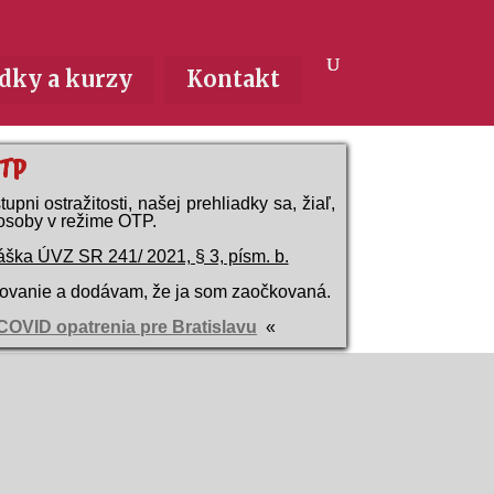
dky a kurzy
Kontakt
OTP
tupni ostražitosti, našej
prehliadky sa, žiaľ,
osoby v režime OTP.
áška ÚVZ SR 241/ 2021, § 3, písm. b.
ovanie a dodávam, že ja som zaočkovaná.
COVID opatrenia pre Bratislavu
«