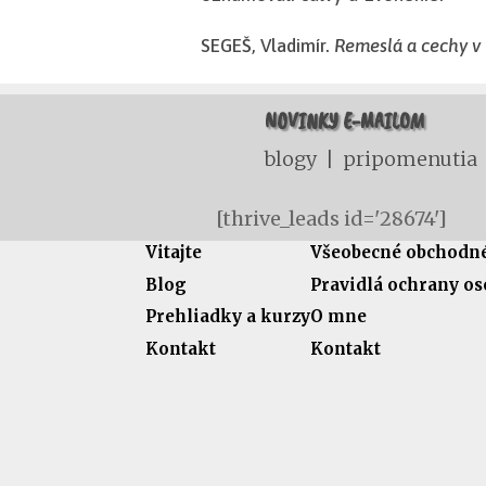
SEGEŠ, Vladimír.
Remeslá a cechy v 
NOVINKY E-MAILOM
blogy | pripomenutia
[thrive_leads id='28674']
Vitajte
Všeobecné obchodn
Blog
Pravidlá ochrany o
Prehliadky a kurzy
O mne
Kontakt
Kontakt