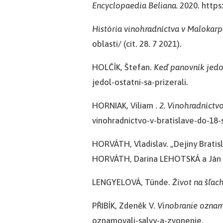
Encyclopaedia Beliana.
2020. https:
História vinohradníctva v Malokarpa
oblasti/ (cit. 28. 7 2021).
HOLČÍK, Štefan.
Keď panovník jedol 
jedol-ostatni-sa-prizerali.
HORNIAK, Viliam .
2. Vinohradníctvo
vinohradnictvo-v-bratislave-do-18-st
HORVÁTH, Vladislav. „Dejiny Bratis
HORVÁTH, Darina LEHOTSKÁ a Ján PLE
LENGYELOVÁ, Tünde.
Život na šľac
PŘIBÍK, Zdeněk V.
Vinobranie oznamo
oznamovali-salvy-a-zvonenie.