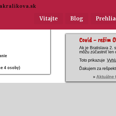
akralikova.sk
Vitajte
Blog
Prehlia
Covid - režim 
Ak je Bratislava 2. s
môžu zúčastniť len
anie
Toto prikazuje
Vyhl
ne 4 osoby)
Ďakujem za rešpekt
»
Aktuálne 