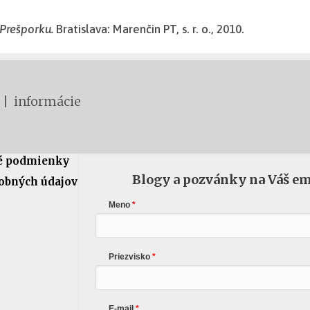
Prešporku.
Bratislava: Marenčin PT, s. r. o., 2010.
 | informácie
é podmienky
Blogy a pozvánky na Váš em
sobných údajov
Meno
Priezvisko
E-mail