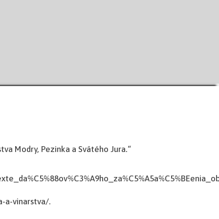
va Modry, Pezinka a Svätého Jura.“
ontexte_da%C5%88ov%C3%A9ho_za%C5%A5a%C5%BEenia_o
-a-vinarstva/.