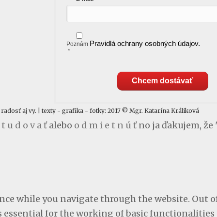
Pravidlá ochrany osobných údajov.
Poznám
*
Chcem dostávať
dosť aj vy. | texty - grafika - fotky: 2017 © Mgr. Katarína Králiková
 t u d o v a ť
alebo
o d m i e t n ú ť
no ja ďakujem, že 
ce while you navigate through the website. Out of 
 essential for the working of basic functionalities