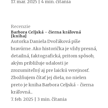
17. mar. 2025
|
4 min. čítania
Recenzie
Barbora Celjská – čierna kráľovná
[kniha]
Autorka Daniela Dvořáková píše
bravúrne. Ako historička je vždy presná,
detailná, faktografická, pritom spôsob,
akým približuje udalosti je
zrozumiteľný aj pre laickú verejnosť.
Zbožňujem čítať jej diela, no nielen
preto je kniha Barbora Celjská - čierna
kráľovná...
7. feb. 2025
|
3 min. čítania