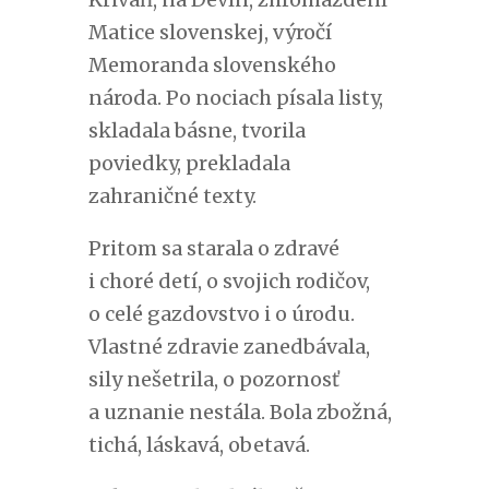
Matice slovenskej, výročí
Memoranda slovenského
národa. Po nociach písala listy,
skladala básne, tvorila
poviedky, prekladala
zahraničné texty.
Pritom sa starala o zdravé
i choré detí, o svojich rodičov,
o celé gazdovstvo i o úrodu.
Vlastné zdravie zanedbávala,
sily nešetrila, o pozornosť
a uznanie nestála. Bola zbožná,
tichá, láskavá, obetavá.