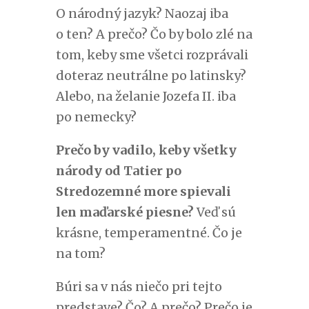
O národný jazyk? Naozaj iba
o ten? A prečo? Čo by bolo zlé na
tom, keby sme všetci rozprávali
doteraz neutrálne po latinsky?
Alebo, na želanie Jozefa II. iba
po nemecky?
Prečo by vadilo, keby všetky
národy od Tatier po
Stredozemné more spievali
len maďarské piesne?
Veď sú
krásne, temperamentné. Čo je
na tom?
Búri sa v nás niečo pri tejto
predstave? Čo? A prečo? Prečo je