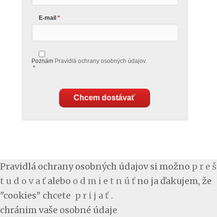
E-mail
Poznám
Pravidlá ochrany osobných údajov.
*
Chcem dostávať
Pravidlá ochrany osobných údajov si možno
p r e š
t u d o v a ť
alebo
o d m i e t n ú ť
no ja ďakujem, že
"cookies" chcete
p r i j a ť
.
chránim vaše osobné údaje