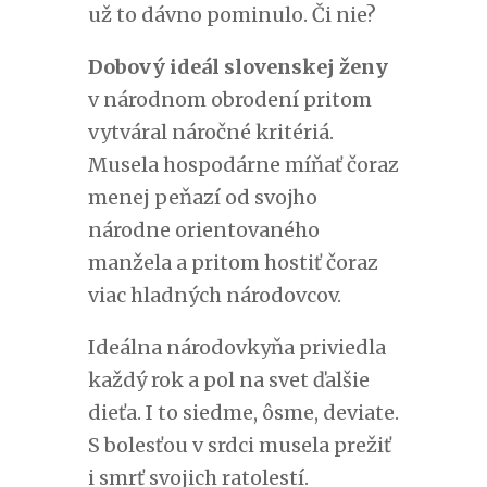
už to dávno pominulo. Či nie?
Dobový ideál slovenskej ženy
v národnom obrodení pritom
vytváral náročné kritériá.
Musela hospodárne míňať čoraz
menej peňazí od svojho
národne orientovaného
manžela a pritom hostiť čoraz
viac hladných národovcov.
Ideálna národovkyňa priviedla
každý rok a pol na svet ďalšie
dieťa. I to siedme, ôsme, deviate.
S bolesťou v srdci musela prežiť
i smrť svojich ratolestí.