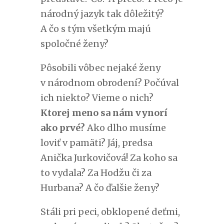
národný jazyk tak dôležitý?
A čo s tým všetkým majú
spoločné ženy?
Pôsobili vôbec nejaké ženy
v národnom obrodení? Počúval
ich niekto? Vieme o nich?
Ktorej meno sa nám vynorí
ako prvé?
Ako dlho musíme
loviť v pamäti? Jáj, predsa
Anička Jurkovičová! Za koho sa
to vydala? Za Hodžu či za
Hurbana? A čo ďalšie ženy?
Stáli pri peci, obklopené deťmi,