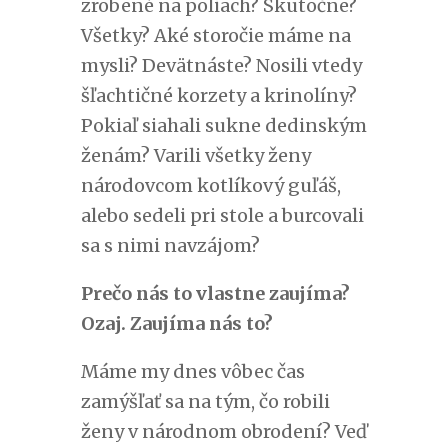
zrobené na poliach? Skutočne?
Všetky? Aké storočie máme na
mysli? Devätnáste? Nosili vtedy
šľachtičné korzety a krinolíny?
Pokiaľ siahali sukne dedinským
ženám? Varili všetky ženy
národovcom kotlíkový guľáš,
alebo sedeli pri stole a burcovali
sa s nimi navzájom?
Prečo nás to vlastne zaujíma?
Ozaj. Zaujíma nás to?
Máme my dnes vôbec čas
zamýšľať sa na tým, čo robili
ženy v národnom obrodení? Veď