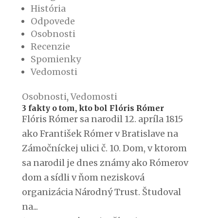
História
Odpovede
Osobnosti
Recenzie
Spomienky
Vedomosti
Osobnosti
,
Vedomosti
3 fakty o tom, kto bol Flóris Rómer
Flóris Rómer sa narodil 12. apríla 1815
ako František Rómer v Bratislave na
Zámočníckej ulici č. 10. Dom, v ktorom
sa narodil je dnes známy ako Rómerov
dom a sídli v ňom nezisková
organizácia Národný Trust. Študoval
na...