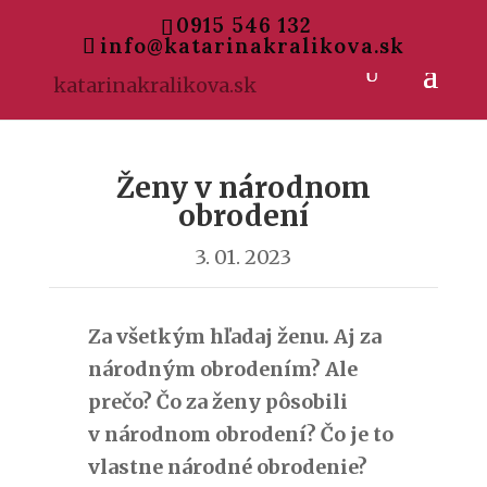
0915 546 132
info@katarinakralikova.sk
Ženy v národnom
obrodení
3. 01. 2023
Za všetkým hľadaj ženu. Aj za
národným obrodením? Ale
prečo? Čo za ženy pôsobili
v národnom obrodení? Čo je to
vlastne národné obrodenie?