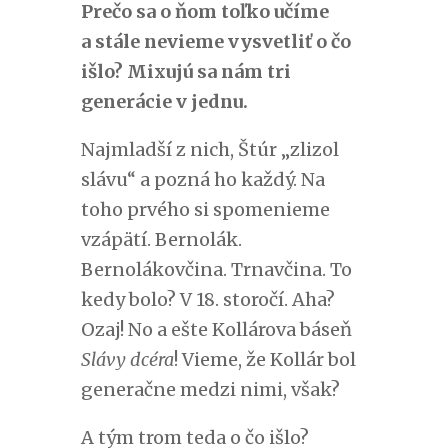
Prečo sa o ňom toľko učíme
a stále nevieme vysvetliť o čo
išlo? Mixujú sa nám tri
generácie v jednu.
Najmladší z nich, Štúr „zlizol
slávu“ a pozná ho každý. Na
toho prvého si spomenieme
vzápätí. Bernolák.
Bernolákovčina. Trnavčina. To
kedy bolo? V 18. storočí. Aha?
Ozaj! No a ešte Kollárova báseň
Slávy dcéra
! Vieme, že Kollár bol
generačne medzi nimi, však?
A tým trom teda o čo išlo?