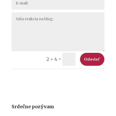
=
2 + 4
Odoslať
Srdečne pozývam