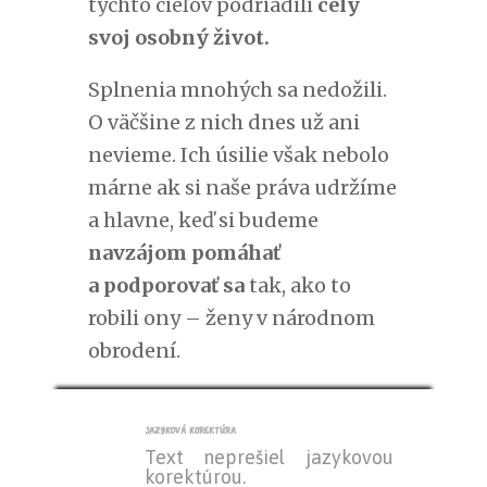
týchto cieľov podriadili
celý
svoj osobný život.
Splnenia mnohých sa nedožili.
O väčšine z nich dnes už ani
nevieme. Ich úsilie však nebolo
márne ak si naše práva udržíme
a hlavne, keď si budeme
navzájom pomáhať
a podporovať sa
tak, ako to
robili ony – ženy v národnom
obrodení.
jazyková korektúra
Text neprešiel jazykovou
korektúrou.