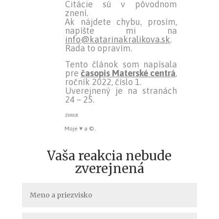
Citácie sú v pôvodnom
znení.
Ak nájdete chybu, prosím,
napíšte mi na
info@katarinakralikova.sk
.
Rada to opravím.
Tento článok som napísala
pre
časopis Materské centrá
,
ročník 2022, číslo 1.
Uverejnený je na stranách
24 – 25.
zdroje
Moje ♥ a ©.
Vaša reakcia nebude
zverejnená