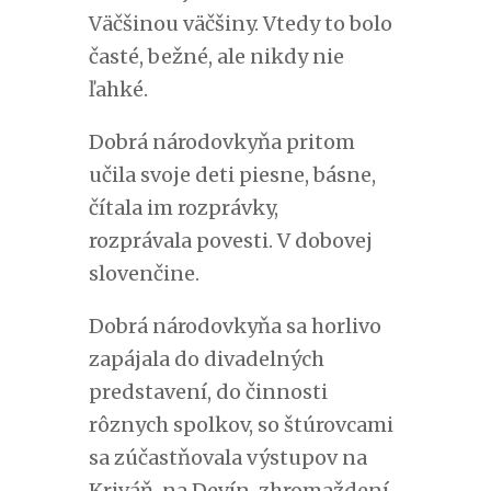
Väčšinou väčšiny. Vtedy to bolo
časté, bežné, ale nikdy nie
ľahké.
Dobrá národovkyňa pritom
učila svoje deti piesne, básne,
čítala im rozprávky,
rozprávala povesti. V dobovej
slovenčine.
Dobrá národovkyňa sa horlivo
zapájala do divadelných
predstavení, do činnosti
rôznych spolkov, so štúrovcami
sa zúčastňovala výstupov na
Kriváň, na Devín, zhromaždení