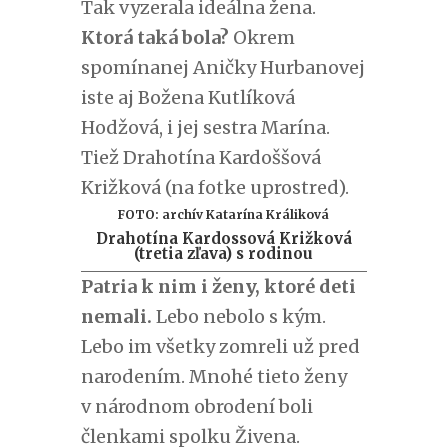
Tak vyzerala ideálna žena.
Ktorá taká bola?
Okrem
spomínanej Aničky Hurbanovej
iste aj Božena Kutlíková
Hodžová, i jej sestra Marína.
Tiež Drahotína Kardoššová
Križková (na fotke uprostred).
FOTO: archív Katarína Králiková
Drahotína Kardossová Križková
(tretia zľava) s rodinou
Patria k nim i ženy, ktoré deti
nemali.
Lebo nebolo s kým.
Lebo im všetky zomreli už pred
narodením. Mnohé tieto ženy
v národnom obrodení boli
členkami spolku Živena.