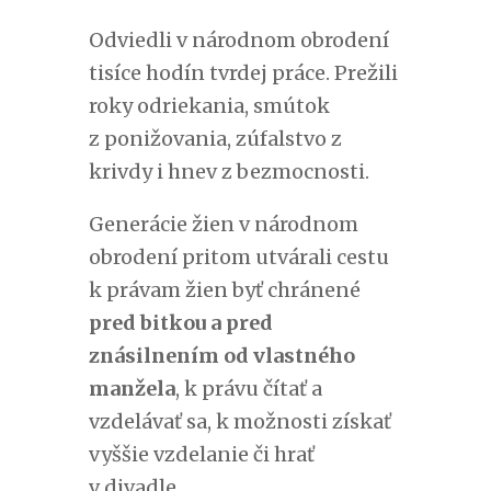
Odviedli v národnom obrodení
tisíce hodín tvrdej práce. Prežili
roky odriekania, smútok
z ponižovania, zúfalstvo z
krivdy i hnev z bezmocnosti.
Generácie žien v národnom
obrodení pritom utvárali cestu
k právam žien byť chránené
pred bitkou a pred
znásilnením od vlastného
manžela
, k právu čítať a
vzdelávať sa, k možnosti získať
vyššie vzdelanie či hrať
v divadle.