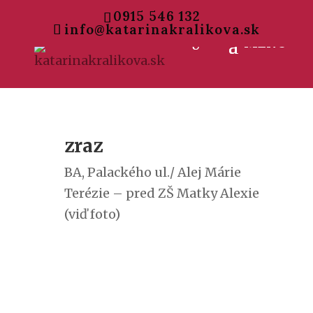
0915 546 132
info@katarinakralikova.sk
zraz
BA, Palackého ul./ Alej Márie
Terézie – pred ZŠ Matky Alexie
(viď foto)