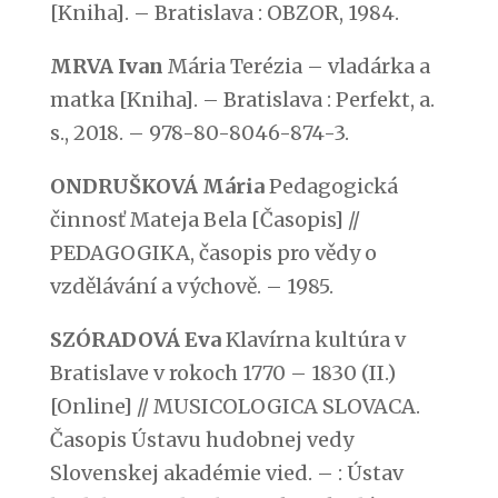
[Kniha]. – Bratislava : OBZOR, 1984.
MRVA Ivan
Mária Terézia – vladárka a
matka [Kniha]. – Bratislava : Perfekt, a.
s., 2018. – 978-80-8046-874-3.
ONDRUŠKOVÁ Mária
Pedagogická
činnosť Mateja Bela [Časopis] //
PEDAGOGIKA, časopis pro vědy o
vzdělávání a výchově. – 1985.
SZÓRADOVÁ Eva
Klavírna kultúra v
Bratislave v rokoch 1770 – 1830 (II.)
[Online] // MUSICOLOGICA SLOVACA.
Časopis Ústavu hudobnej vedy
Slovenskej akadémie vied. – : Ústav