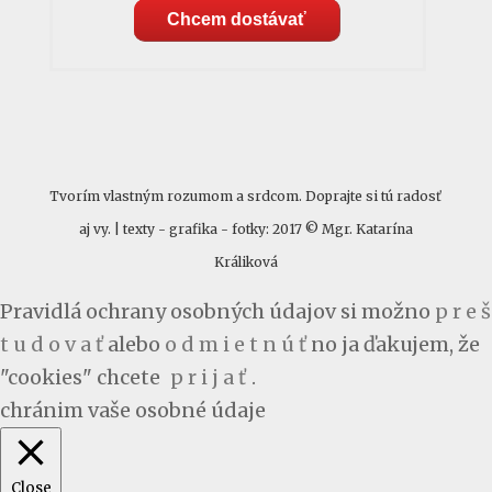
Chcem dostávať
Tvorím vlastným rozumom a srdcom. Doprajte si tú radosť
aj vy. | texty - grafika - fotky: 2017 © Mgr. Katarína
Králiková
Pravidlá ochrany osobných údajov si možno
p r e š
t u d o v a ť
alebo
o d m i e t n ú ť
no ja ďakujem, že
"cookies" chcete
p r i j a ť
.
chránim vaše osobné údaje
Close