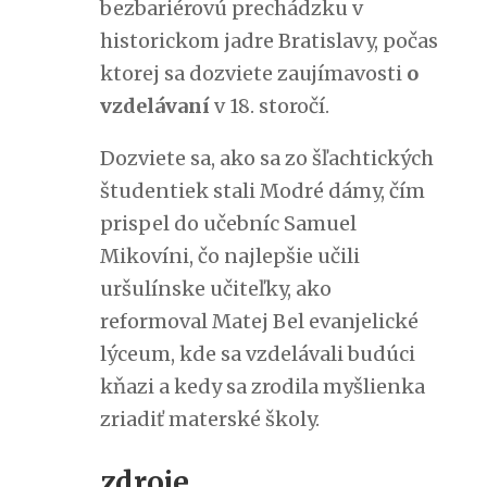
bezbariérovú prechádzku v
historickom jadre Bratislavy, počas
ktorej sa dozviete zaujímavosti
o
vzdelávaní
v 18. storočí.
Dozviete sa, ako sa zo šľachtických
študentiek stali Modré dámy, čím
prispel do učebníc Samuel
Mikovíni, čo najlepšie učili
uršulínske učiteľky, ako
reformoval Matej Bel evanjelické
lýceum, kde sa vzdelávali budúci
kňazi a kedy sa zrodila myšlienka
zriadiť materské školy.
zdroje