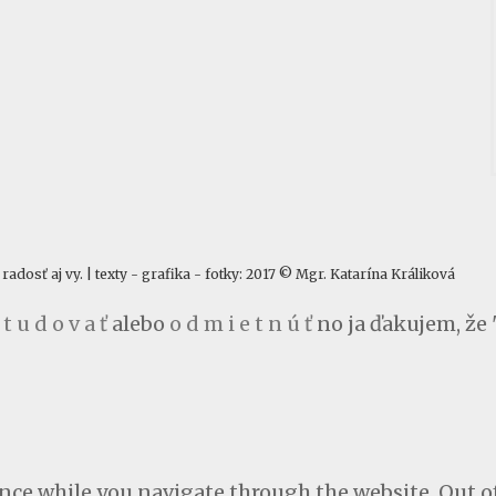
dosť aj vy. | texty - grafika - fotky: 2017 © Mgr. Katarína Králiková
 t u d o v a ť
alebo
o d m i e t n ú ť
no ja ďakujem, že 
ce while you navigate through the website. Out of 