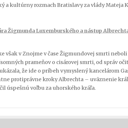
ý a kultúrny rozmach Bratislavy za vlády Mateja K
ára Žigmunda Luxemburského a nástup Albrecht
e však v Znojme v čase Žigmundovej smrti neboli a
ísomných prameňov o cisárovej smrti, od správ oči
e ukázala, že ide o príbeh vymyslený kancelárom G
ntne protiprávne kroky Albrechta – uväznenie krá
čil úspešnú voľbu za uhorského kráľa.