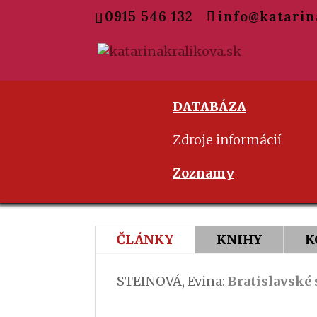
0915 546 132
info@katarin
DATABÁZA
Zdroje informácií
Zoznamy
ČLÁNKY
KNIHY
K
STEINOVÁ, Evina:
Bratislavské