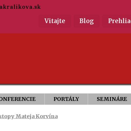
akralikova.sk
Vitajte
Blog
Prehlia
ONFERENCIE
PORTÁLY
SEMINÁRE
 stopy Mateja Korvína