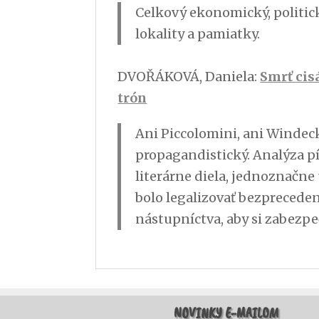
Celkový ekonomický, politick
lokality a pamiatky.
DVOŘÁKOVÁ, Daniela:
Smrť cis
trón
Ani Piccolomini, ani Windeck
propagandistický. Analýza p
literárne diela, jednoznačn
bolo legalizovať bezprecede
nástupníctva, aby si zabezpe
NOVINKY E-MAILOM