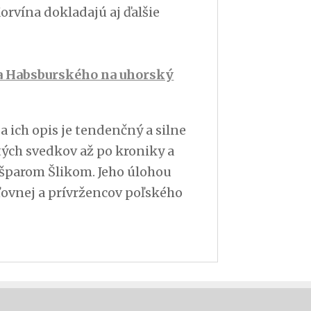
orvína dokladajú aj ďalšie
a Habsburského na uhorský
 ich opis je tendenčný a silne
tých svedkov až po kroniky a
ašparom Šlikom. Jeho úlohou
ľovnej a prívržencov poľského