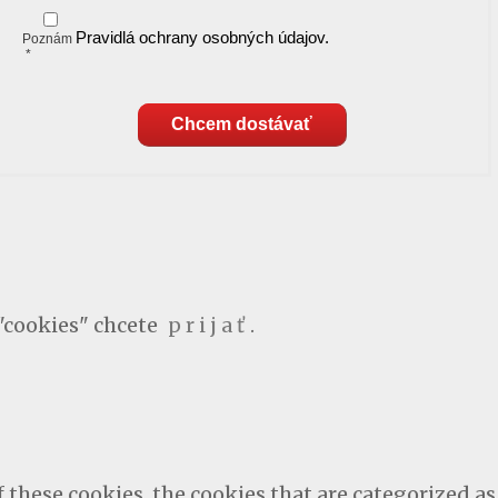
Pravidlá ochrany osobných údajov.
Poznám
*
Chcem dostávať
"cookies" chcete
p r i j a ť
.
these cookies, the cookies that are categorized as