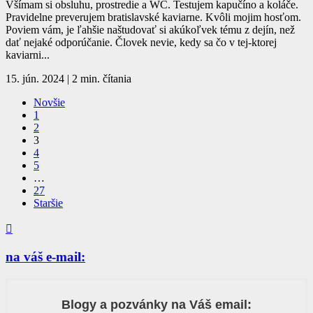
Všímam si obsluhu, prostredie a WC. Testujem kapučíno a koláče.
Pravidelne preverujem bratislavské kaviarne. Kvôli mojim hosťom.
Poviem vám, je ľahšie naštudovať si akúkoľvek tému z dejín, než
dať nejaké odporúčanie. Človek nevie, kedy sa čo v tej-ktorej
kaviarni...
15. jún. 2024
|
2 min. čítania
Novšie
1
2
3
4
5
…
27
Staršie

na váš e-mail:
Blogy a pozvánky na Váš email: