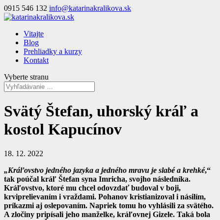
0915 546 132
info@katarinakralikova.sk
Vitajte
Blog
Prehliadky a kurzy
Kontakt
Vyberte stranu
Svätý Štefan, uhorský kráľ a
kostol Kapucínov
18. 12. 2022
„Kráľovstvo jedného jazyka a jedného mravu je slabé a krehké
,“
tak poúčal kráľ Štefan syna Imricha, svojho následníka.
Kráľovstvo, ktoré mu chcel odovzdať budoval
v boji,
krviprelievaním i vraždami. Pohanov kristianizoval i násilím,
príkazmi aj oslepovaním. Napriek tomu ho vyhlásili za svätého.
A zločiny pripísali jeho manželke, kráľovnej Gizele. Taká bola