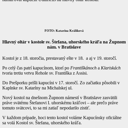
FOTO: Katarína Králiková
Hlavný oltár v kostole sv. Štefana, uhorského kráľa na Župnom
nám. v Bratislave
Kostol je z 18. storočia, prestavaný ešte v 18. a aj v 19. storočí.
Po celý čas patrí kapucínom, ktorí po
Františkánoch
a
Klariskách
tvoria tretiu vetvu Rehole sv. Františka z Assisi.
Do Prešporku prišli kapucíni v 17. storočí. Zo začiatku pôsobili v
Kaplnke sv. Kataríny na Michalskej ul.
Nový kostol na dnešnom Župnom námestí v Bratislave zasvätili
práve svätému Štefanovi I. uhorskému kráľovi – ale prečo práve
tomuto svätcovi, to sa mi zatiaľ nepodarilo zistiť.
V každom prípade, hoci tento kostol voláme Kapucínsky oficiálne
sa volá Kostol sv. Štefana, uhorského kráľa.