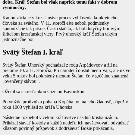
doba. Kráľ Štefan bol však napriek tomu fakt v dobrom
výnimočný.
Kanonizácia je v kresťanstve proces vyhlásenia konkrétneho
človeka za svätého. V 11. storočí ešte neboli podmienky
kanonizácie tak prísne. Často stačilo, ak bol dotyčný horlivým
šíriteľom kresťanskej viery. Prvý uhorský kráľ Štefan takým
jednoznačne bol.
Svätý Štefan I. kráľ
Svätý Štefan Uhorský pochádzal z rodu Arpádovcov a žil na
prelome 10. a 11. storočia. Pri narodení dostal meno Vajk, ale už vo
veku 5 rokov bol pokrstený menom Štefan, čo v gréčtine znamená
„ovenčený slávou“.
Oženil sa s kresťankou Gizelou Bavorskou.
Po vražde protivníka pohana Kopáňa ho, na jeho žiadosť, pápež v
roku 1000 vyhlásil za kráľa Uhorska.
Následne rozbehol v celom kráľovstve násilnú kristianizáciu.
Prikázal stavať kostoly a každú nedeľu ich navštevovať, odvádzať
kňazom povinný príspevok a dodržiavať Božie prikázania.