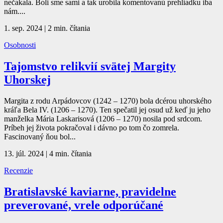
nečakala. Boli sme sami a tak urobila komentovanú prehliadku iba
nám....
1. sep. 2024
|
2 min. čítania
Osobnosti
Tajomstvo relikvií svätej Margity
Uhorskej
Margita z rodu Arpádovcov (1242 – 1270) bola dcérou uhorského
kráľa Bela IV. (1206 – 1270). Ten spečatil jej osud už keď ju jeho
manželka Mária Laskarisová (1206 – 1270) nosila pod srdcom.
Príbeh jej života pokračoval i dávno po tom čo zomrela.
Fascinovaný ňou bol...
13. júl. 2024
|
4 min. čítania
Recenzie
Bratislavské kaviarne, pravidelne
preverované, vrele odporúčané