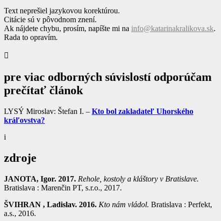
Text neprešiel jazykovou korektúrou.
Citácie sú v pôvodnom znení.
Ak nájdete chybu, prosím, napíšte mi na
info@katarinakralikova.sk
.
Rada to opravím.

pre viac odborných súvislostí odporúčam
prečítať článok
LYSÝ Miroslav: Štefan I. –
Kto bol zakladateľ Uhorského
kráľovstva?
i
zdroje
JANOTA, Igor. 2017.
Rehole, kostoly a kláštory v Bratislave.
Bratislava : Marenčin PT, s.r.o., 2017.
ŠVIHRAN , Ladislav. 2016.
Kto nám vládol.
Bratislava : Perfekt,
a.s., 2016.