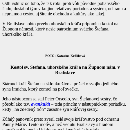
Odhliadnuc od toho, že tak robil proti vôli pôvodne pohanského
ľudu, dosiahol tým v krajine relatívny poriadok a systém, ochranu a
nepriamou cestou aj šírenie obchodu a kultúry ako takej.
V Bratislave tohto prvého uhorského kráľa pripomína kostol na
Župnom námestí, ktorý nesie patrocínium svätého Štefana,
uhorského kráľa.
FOTO: Katarína Králiková
Kostol sv. Štefana, uhorského kráľa na Župnom nám. v
Bratislave
Stárnuci kráľ Štefan na sklonku života prišiel o svojho jediného
syna Imricha, ktorý zomrel na poľovačke.
Jeho nástupcom sa stal Peter Orseolo, syn Štefanovej sestry, čo
pôsobí ako tzv.
avankulát
– teda princím v nástupníckom poriadku,
kedy „na zdedený trón“ zasadne syn kráľovej sestry.
Zúfalý panovník preto zveril celé svoje kráľovstvo pod ochranu
Panny Márie. Tento motív, a tiež vedutu Bratislavy s hradom
namaľoval kapucín Udalricus na hlavný oltár kostola.