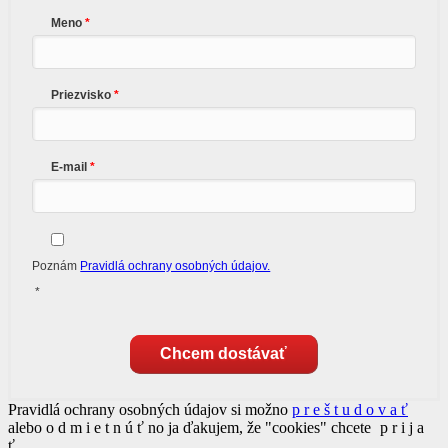
Meno
Priezvisko
E-mail
Poznám
Pravidlá ochrany osobných údajov.
*
Chcem dostávať
Pravidlá ochrany osobných údajov si možno
p r e š t u d o v a ť
alebo
o d m i e t n ú ť
no ja ďakujem, že "cookies" chcete
p r i j a
ť
.