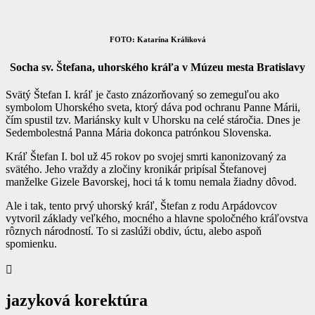
FOTO: Katarína Králiková
Socha sv. Štefana, uhorského kráľa v Múzeu mesta Bratislavy
Svätý Štefan I. kráľ je často znázorňovaný so zemeguľou ako
symbolom Uhorského sveta, ktorý dáva pod ochranu Panne Márii,
čím spustil tzv. Mariánsky kult v Uhorsku na celé stáročia. Dnes je
Sedembolestná Panna Mária dokonca patrónkou Slovenska.
Kráľ Štefan I. bol už 45 rokov po svojej smrti kanonizovaný za
svätého. Jeho vraždy a zločiny kronikár pripísal Štefanovej
manželke Gizele Bavorskej, hoci tá k tomu nemala žiadny dôvod.
Ale i tak, tento prvý uhorský kráľ, Štefan z rodu Arpádovcov
vytvoril základy veľkého, mocného a hlavne spoločného kráľovstva
rôznych národností. To si zaslúži obdiv, úctu, alebo aspoň
spomienku.

jazyková korektúra