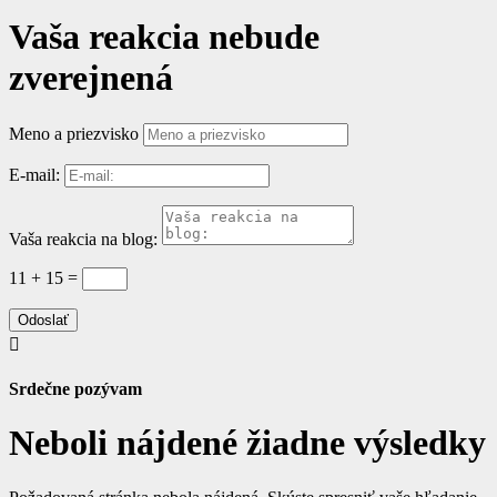
Vaša reakcia nebude
zverejnená
Meno a priezvisko
E-mail:
Vaša reakcia na blog:
11 + 15
=
Odoslať

Srdečne pozývam
Neboli nájdené žiadne výsledky