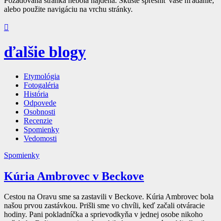
Požadovaná stránka nebola nájdená. Skúste spresniť vaše hľadanie,
alebo použite navigáciu na vrchu stránky.

ďalšie blogy
Etymológia
Fotogaléria
História
Odpovede
Osobnosti
Recenzie
Spomienky
Vedomosti
Spomienky
Kúria Ambrovec v Beckove
Cestou na Oravu sme sa zastavili v Beckove. Kúria Ambrovec bola
našou prvou zastávkou. Prišli sme vo chvíli, keď začali otváracie
hodiny. Pani pokladníčka a sprievodkyňa v jednej osobe nikoho