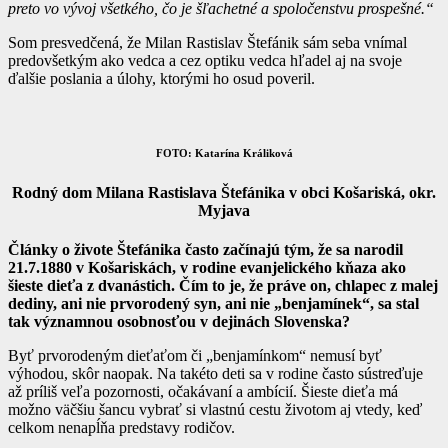
preto vo vývoj všetkého, čo je šľachetné a spoločenstvu prospešné.“
Som presvedčená, že Milan Rastislav Štefánik sám seba vnímal
predovšetkým ako vedca a cez optiku vedca hľadel aj na svoje
ďalšie poslania a úlohy, ktorými ho osud poveril.
FOTO: Katarína Králiková
Rodný dom Milana Rastislava Štefánika v obci Košariská, okr.
Myjava
Články o živote Štefánika často začínajú tým, že sa narodil
21.7.1880 v Košariskách, v rodine evanjelického kňaza ako
šieste dieťa z dvanástich. Čím to je, že práve on, chlapec z malej
dediny, ani nie prvorodený syn, ani nie „benjamínek“, sa stal
tak významnou osobnosťou v dejinách Slovenska?
Byť prvorodeným dieťaťom či „benjamínkom“ nemusí byť
výhodou, skôr naopak. Na takéto deti sa v rodine často sústreďuje
až príliš veľa pozornosti, očakávaní a ambícií. Šieste dieťa má
možno väčšiu šancu vybrať si vlastnú cestu životom aj vtedy, keď
celkom nenapĺňa predstavy rodičov.