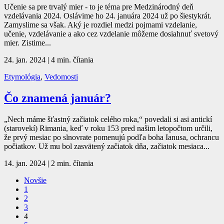
Učenie sa pre trvalý mier - to je téma pre Medzinárodný deň
vzdelávania 2024. Oslávime ho 24. januára 2024 už po šiestykrát.
Zamyslime sa však. Aký je rozdiel medzi pojmami vzdelanie,
učenie, vzdelávanie a ako cez vzdelanie môžeme dosiahnuť svetový
mier. Zistime...
24. jan. 2024
|
4 min. čítania
Etymológia
,
Vedomosti
Čo znamená január?
„Nech máme šťastný začiatok celého roka,“ povedali si asi antickí
(starovekí) Rimania, keď v roku 153 pred našim letopočtom určili,
že prvý mesiac po slnovrate pomenujú podľa boha Ianusa, ochrancu
počiatkov. Už mu bol zasvätený začiatok dňa, začiatok mesiaca...
14. jan. 2024
|
2 min. čítania
Novšie
1
2
3
4