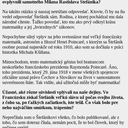
ovplyvnili samotného Milana Rastislava Štefánika?
Na takúto otázku si naozaj netrúfam odpovedať. Ktovie, či by na ňu
vedel odpovedať Štefánik sám. Rodina, z ktorej pochádzal mu dala
národné cítenie. Ťažko povedať, kto mu ako prvý odkryl krásu
matematiky a jej „hviezdnych“ zákonov.
Nepochybne silný vplyv na jeho svetonázor mal veľký francúzsky
matematik, astronóm a filozof Henri Poincaré, s ktorým sa Štefánik
osobne poznal najneskôr od roku 1910, ako som sa dočítala v práci
historika Michala Kšiňana.
Mimochodom, tento matematický génius bol bratrancom
neskoršieho francúzskeho prezidenta Raymonda Poincaré. Áno,
toho prezidenta, ktorý 29. júna 1918 v mene všetkých spojencov
oficiálne uznal právo Čechov a Slovákov na život v samostatnom
suverénnom štáte. Tak vidíte, aká užitočná môže byť matematika!
Úžasné, aké rôzne súvislosti vplývali na naše dejiny. Vo
Francúzsku získal Štefánik veľkú slávu už počas svojho života,
z čoho sa, po ťažkých začiatkoch, iste tešil. Čo však bolo pre
neho najväčším smútkom, trápením?
Neprečítala som o Štefánikovi všetko, čo bolo publikované, ale z
toho, čo som doteraz čítala, nemám pocit, že to bol človek, ktorý by
nečinne smútil.