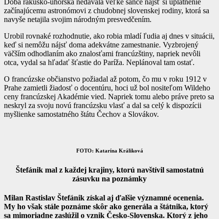
Doba rakúsko-uhorská nedávala veľké šance nájsť si uplatnenie
začínajúcemu astronómovi z chudobnej slovenskej rodiny, ktorá sa
navyše netajila svojim národným presvedčením.
Urobil rovnaké rozhodnutie, ako robia mladí ľudia aj dnes v situácii,
keď si nemôžu nájsť doma adekvátne zamestnanie. Vyzbrojený
väčším odhodlaním ako znalosťami francúzštiny, napriek nevôli
otca, vydal sa hľadať šťastie do Paríža. Neplánoval tam ostať.
O francúzske občianstvo požiadal až potom, čo mu v roku 1912 v
Prahe zamietli žiadosť o docentúru, hoci už bol nositeľom Wildeho
ceny francúzskej Akadémie vied. Napriek tomu alebo práve preto sa
neskryl za svoju novú francúzsku vlasť a dal sa celý k dispozícii
myšlienke samostatného štátu Čechov a Slovákov.
FOTO: Katarína Králiková
Štefánik mal z každej krajiny, ktorú navštívil samostatnú
zásuvku na poznámky
Milan Rastislav Štefánik získal aj ďalšie významné ocenenia.
My ho však stále poznáme skôr ako generála a štátnika, ktorý
sa mimoriadne zaslúžil o vznik Česko-Slovenska. Ktorý z jeho