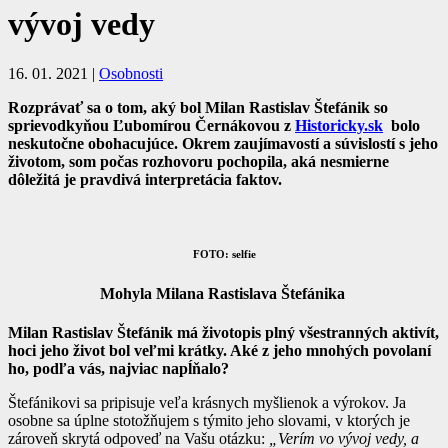
vývoj vedy
16. 01. 2021
|
Osobnosti
Rozprávať sa o tom, aký bol Milan Rastislav Štefánik so
sprievodkyňou Ľubomírou Černákovou z
Historicky.sk
bolo
neskutočne obohacujúce. Okrem zaujímavostí a súvislostí s jeho
životom, som počas rozhovoru pochopila, aká nesmierne
dôležitá je pravdivá interpretácia faktov.
FOTO: selfie
Mohyla Milana Rastislava Štefánika
Milan Rastislav Štefánik má životopis plný všestranných aktivít,
hoci jeho život bol veľmi krátky. Aké z jeho mnohých povolaní
ho, podľa vás, najviac napĺňalo?
Štefánikovi sa pripisuje veľa krásnych myšlienok a výrokov. Ja
osobne sa úplne stotožňujem s týmito jeho slovami, v ktorých je
zároveň skrytá odpoveď na Vašu otázku:
„Verím vo vývoj vedy, a