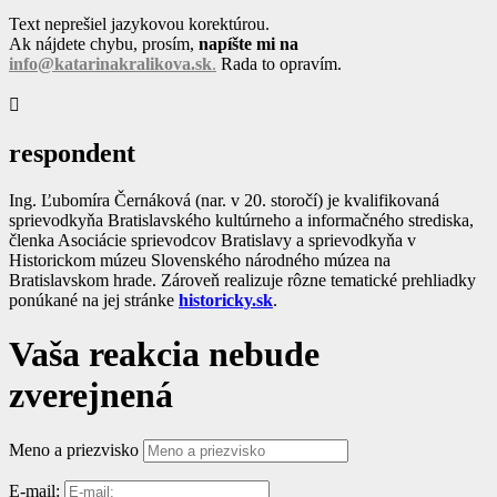
Text neprešiel jazykovou korektúrou.
Ak nájdete chybu, prosím,
napíšte mi na
info@katarinakralikova.sk
.
Rada to opravím.

respondent
Ing. Ľubomíra Černáková (nar. v 20. storočí) je kvalifikovaná
sprievodkyňa Bratislavského kultúrneho a informačného strediska,
členka Asociácie sprievodcov Bratislavy a sprievodkyňa v
Historickom múzeu Slovenského národného múzea na
Bratislavskom hrade. Zároveň realizuje rôzne tematické prehliadky
ponúkané na jej stránke
historicky.sk
.
Vaša reakcia nebude
zverejnená
Meno a priezvisko
E-mail: