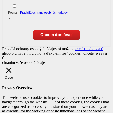
Poznám
Pravidlá ochrany osobných údajov.
*
Chcem dostávať
Pravidlá ochrany osobných údajov si možno
p r e š t u d o v a ť
alebo
o d m i e t n ú ť
no ja ďakujem, že "cookies" chcete
p r i j a
ť
.
chránim vaše osobné údaje
Close
Privacy Overview
This website uses cookies to improve your experience while you
navigate through the website. Out of these cookies, the cookies that
are categorized as necessary are stored on your browser as they are
as essential for the working of basic functionalities of the website.