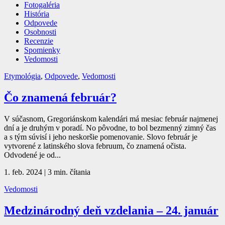
Fotogaléria
História
Odpovede
Osobnosti
Recenzie
Spomienky
Vedomosti
Etymológia
,
Odpovede
,
Vedomosti
Čo znamená február?
V súčasnom, Gregoriánskom kalendári má mesiac február najmenej
dní a je druhým v poradí. No pôvodne, to bol bezmenný zimný čas
a s tým súvisí i jeho neskoršie pomenovanie. Slovo február je
vytvorené z latinského slova februum, čo znamená očista.
Odvodené je od...
1. feb. 2024
|
3 min. čítania
Vedomosti
Medzinárodný deň vzdelania – 24. január