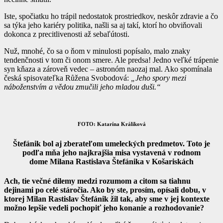
Iste, spočiatku ho trápil nedostatok prostriedkov, neskôr zdravie a čo
sa týka jeho kariéry politika, našli sa aj takí, ktorí ho obviňovali
dokonca z precitlivenosti až sebaľútosti.
Nuž, mnohé, čo sa o ňom v minulosti popísalo, malo znaky
tendenčnosti v tom či onom smere. Ale predsa! Jedno veľké trápenie
syn kňaza a zároveň vedec – astronóm naozaj mal. Ako spomínala
česká spisovateľka Růžena Svobodová:
„Jeho spory mezi
náboženstvím a vědou zmučili jeho mladou duši.“
FOTO: Katarína Králiková
Štefánik bol aj zberateľom umeleckých predmetov. Toto je
podľa mňa jeho najkrajšia misa vystavená v rodnom
dome Milana Rastislava Štefánika v Košariskách
Ach, tie večné dilemy medzi rozumom a citom sa tiahnu
dejinami po celé stáročia. Ako by ste, prosím, opísali dobu, v
ktorej Milan Rastislav Štefánik žil tak, aby sme v jej kontexte
možno lepšie vedeli pochopiť jeho konanie a rozhodovanie?