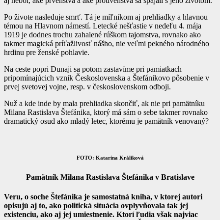
aj nebol, aké prvenstvá a aké protivenstvá sa spájali s jeho životom.
Po živote nasleduje smrť. Tá je míľnikom aj prehliadky a hlavnou
témou na Hlavnom námestí. Letecké nešťastie v nedeľu 4. mája
1919 je dodnes trochu zahalené rúškom tajomstva, rovnako ako
takmer magická príťažlivosť nášho, nie veľmi pekného národného
hrdinu pre ženské pohlavie.
Na ceste popri Dunaji sa potom zastavíme pri pamiatkach
pripomínajúcich vznik Československa a Štefánikovo pôsobenie v
prvej svetovej vojne, resp. v československom odboji.
Nuž a kde inde by mala prehliadka skončiť, ak nie pri pamätníku
Milana Rastislava Štefánika, ktorý má sám o sebe takmer rovnako
dramatický osud ako mladý letec, ktorému je pamätník venovaný?
FOTO: Katarína Králiková
Pamätník Milana Rastislava Štefánika v Bratislave
Veru, o soche Štefánika je samostatná kniha, v ktorej autori
opisujú aj to, ako politická situácia ovplyvňovala tak jej
existenciu, ako aj jej umiestnenie. Ktorí ľudia však najviac