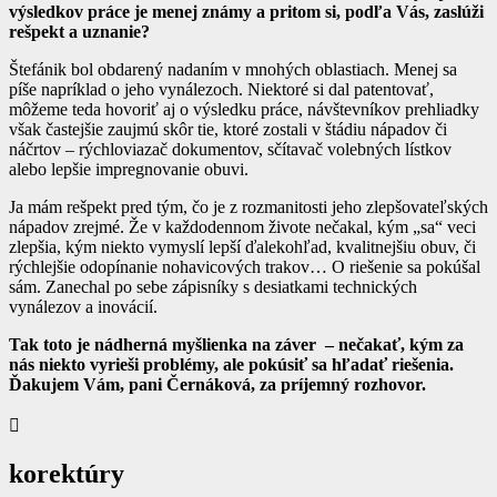
výsledkov práce je menej známy a pritom si, podľa Vás, zaslúži
rešpekt a uznanie?
Štefánik bol obdarený nadaním v mnohých oblastiach. Menej sa
píše napríklad o jeho vynálezoch. Niektoré si dal patentovať,
môžeme teda hovoriť aj o výsledku práce, návštevníkov prehliadky
však častejšie zaujmú skôr tie, ktoré zostali v štádiu nápadov či
náčrtov – rýchloviazač dokumentov, sčítavač volebných lístkov
alebo lepšie impregnovanie obuvi.
Ja mám rešpekt pred tým, čo je z rozmanitosti jeho zlepšovateľských
nápadov zrejmé. Že v každodennom živote nečakal, kým „sa“ veci
zlepšia, kým niekto vymyslí lepší ďalekohľad, kvalitnejšiu obuv, či
rýchlejšie odopínanie nohavicových trakov… O riešenie sa pokúšal
sám. Zanechal po sebe zápisníky s desiatkami technických
vynálezov a inovácií.
Tak toto je nádherná myšlienka na záver – nečakať, kým za
nás niekto vyrieši problémy, ale pokúsiť sa hľadať riešenia.
Ďakujem Vám, pani Černáková, za príjemný rozhovor.

korektúry