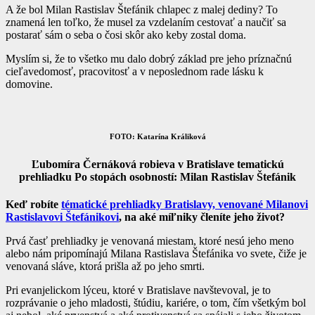
A že bol Milan Rastislav Štefánik chlapec z malej dediny? To
znamená len toľko, že musel za vzdelaním cestovať a naučiť sa
postarať sám o seba o čosi skôr ako keby zostal doma.
Myslím si, že to všetko mu dalo dobrý základ pre jeho príznačnú
cieľavedomosť, pracovitosť a v neposlednom rade lásku k
domovine.
FOTO: Katarína Králiková
Ľubomíra Černáková robieva v Bratislave tematickú
prehliadku Po stopách osobností: Milan Rastislav Štefánik
Keď robíte
tématické prehliadky Bratislavy, venované Milanovi
Rastislavovi Štefánikovi
, na aké míľniky členíte jeho život?
Prvá časť prehliadky je venovaná miestam, ktoré nesú jeho meno
alebo nám pripomínajú Milana Rastislava Štefánika vo svete, čiže je
venovaná sláve, ktorá prišla až po jeho smrti.
Pri evanjelickom lýceu, ktoré v Bratislave navštevoval, je to
rozprávanie o jeho mladosti, štúdiu, kariére, o tom, čím všetkým bol