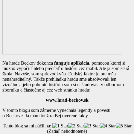
Na hrade Beckov dokonca
funguje aplikácia
, pomocou ktorej si
možno vypočuť alebo prečítať o histórii cez mobil. Ale ja som stará
škola. Navyše, som sprievodkyňa. Ľudský faktor je pre mňa
nenahraditeľný. Takže prehliadku hradu sme absolvovali len
vizuálne a jeho pohnutú históriu som si naštudovala v odbornom
zborníku a čiastočne aj cez web stránku hradu:
www.hrad-beckov.sk
V tomto blogu som zámerne vynechala legendy a povesti
o Beckove. Ja mám totiž radšej overené fakty.
Tento blog sa mi páčil na:
(Zatiaľ nehodnotené)