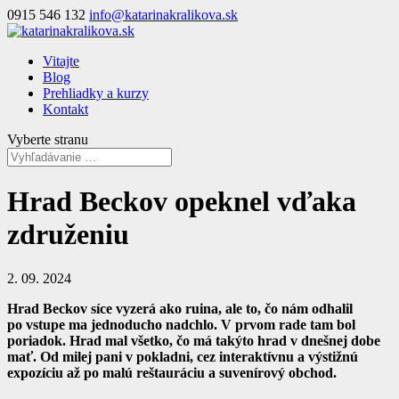
0915 546 132
info@katarinakralikova.sk
Vitajte
Blog
Prehliadky a kurzy
Kontakt
Vyberte stranu
Hrad Beckov opeknel vďaka
združeniu
2. 09. 2024
Hrad Beckov síce vyzerá ako ruina, ale to, čo nám odhalil
po vstupe ma jednoducho nadchlo. V prvom rade tam bol
poriadok. Hrad mal všetko, čo má takýto hrad v dnešnej dobe
mať. Od milej pani v pokladni, cez interaktívnu a výstižnú
expozíciu až po malú reštauráciu a suvenírový obchod.