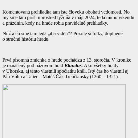
Komentovaná prehliadka tam iste človeku obohatí vedomosti. No
my sme tam prišli uprostred týždňa v máji 2024, teda mimo víkendu
a prázdnin, kedy na hrade robia pravidelné prehliadky.
Nuž a čo sme tam teda „iba videli“? Pozrite si fotky, doplnené
o stručnú históriu hradu.
Prvá písomná zmienka o hrade pochádza z 13. storočia. V kronike
je označený pod názovom hrad
Blundus
. Ako všetky hrady
v Uhorsku, aj tento vlastnili spočiatku králi. Istý čas ho vlastnil aj
Pán Váhu a Tatier – Matúš Čák Trenčiansky (1260 – 1321).