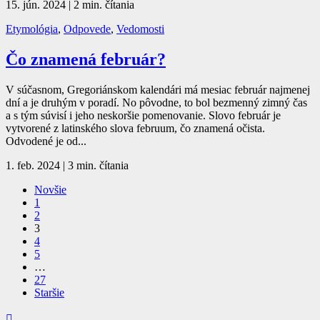
15. jún. 2024
|
2 min. čítania
Etymológia
,
Odpovede
,
Vedomosti
Čo znamená február?
V súčasnom, Gregoriánskom kalendári má mesiac február najmenej
dní a je druhým v poradí. No pôvodne, to bol bezmenný zimný čas
a s tým súvisí i jeho neskoršie pomenovanie. Slovo február je
vytvorené z latinského slova februum, čo znamená očista.
Odvodené je od...
1. feb. 2024
|
3 min. čítania
Novšie
1
2
3
4
5
…
27
Staršie
