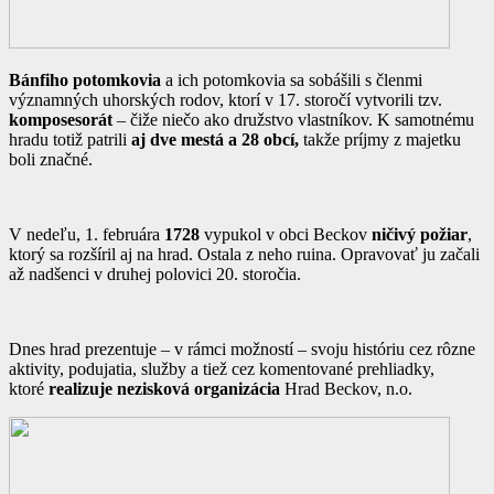
Bánfiho potomkovia
a ich potomkovia sa sobášili s členmi
významných uhorských rodov, ktorí v 17. storočí vytvorili tzv.
komposesorát
– čiže niečo ako družstvo vlastníkov. K samotnému
hradu totiž patrili
aj dve mestá a 28 obcí,
takže príjmy z majetku
boli značné.
V nedeľu, 1. februára
1728
vypukol v obci Beckov
ničivý požiar
,
ktorý sa rozšíril aj na hrad. Ostala z neho ruina. Opravovať ju začali
až nadšenci v druhej polovici 20. storočia.
Dnes hrad prezentuje – v rámci možností – svoju históriu cez rôzne
aktivity, podujatia, služby a tiež cez komentované prehliadky,
ktoré
realizuje nezisková organizácia
Hrad Beckov, n.o.