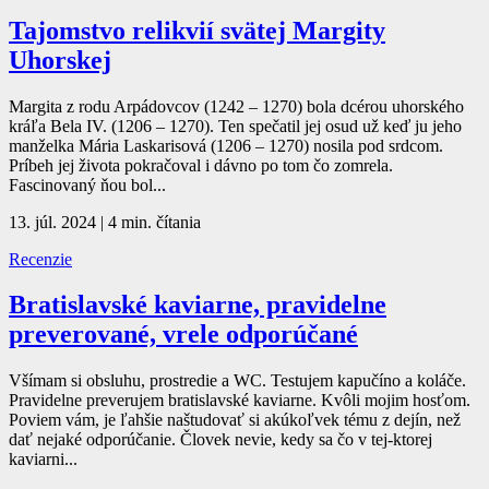
Tajomstvo relikvií svätej Margity
Uhorskej
Margita z rodu Arpádovcov (1242 – 1270) bola dcérou uhorského
kráľa Bela IV. (1206 – 1270). Ten spečatil jej osud už keď ju jeho
manželka Mária Laskarisová (1206 – 1270) nosila pod srdcom.
Príbeh jej života pokračoval i dávno po tom čo zomrela.
Fascinovaný ňou bol...
13. júl. 2024
|
4 min. čítania
Recenzie
Bratislavské kaviarne, pravidelne
preverované, vrele odporúčané
Všímam si obsluhu, prostredie a WC. Testujem kapučíno a koláče.
Pravidelne preverujem bratislavské kaviarne. Kvôli mojim hosťom.
Poviem vám, je ľahšie naštudovať si akúkoľvek tému z dejín, než
dať nejaké odporúčanie. Človek nevie, kedy sa čo v tej-ktorej
kaviarni...