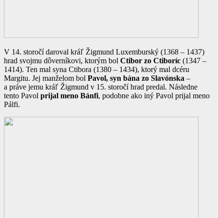
V 14. storočí daroval kráľ Žigmund Luxemburský (1368 – 1437)
hrad svojmu dôverníkovi, ktorým bol
Ctibor zo Ctiboríc
(1347 –
1414). Ten mal syna Ctibora (1380 – 1434), ktorý mal dcéru
Margitu. Jej manželom bol
Pavol, syn bána zo Slavónska
–
a práve jemu kráľ Žigmund v 15. storočí hrad predal. Následne
tento Pavol
prijal meno Bánfi
, podobne ako iný Pavol prijal meno
Pálfi.