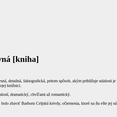
vná [kniha]
á, detailná, faktografická, pritom spôsob, akým približuje udalosti je 
ojej knižnici.
lostí, dramatický, chvíľami až romantický.
 bolo zbaviť Barboru Celjskú krivdy, očiernenia, ktoré na ňu ešte jej súča