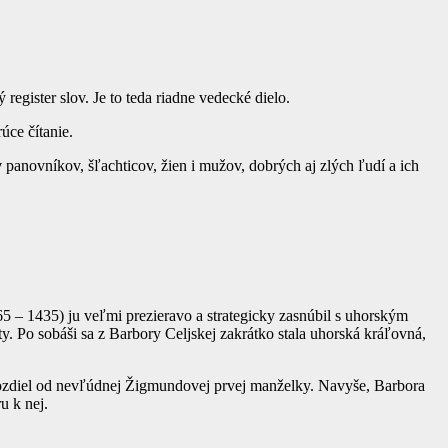
register slov. Je to teda riadne vedecké dielo.
úce čítanie.
y
panovníkov, šľachticov, žien i mužov, dobrých aj zlých ľudí a ich
5 – 1435) ju veľmi prezieravo a strategicky zasnúbil s uhorským
ty. Po sobáši sa z Barbory Celjskej zakrátko stala uhorská kráľovná,
rozdiel od nevľúdnej Žigmundovej prvej manželky. Navyše, Barbora
u k nej.