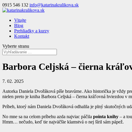
0915 546 132
info@katarinakralikova.sk
Vitajte
Blog
Prehliadky a kurzy
Kontakt
Vyberte stranu
Barbora Celjská – čierna kráľo
7. 02. 2025
Autorka Daniela Dvořáková píše bravúrne. Ako historička je vždy presn
nielen preto je kniha Barbora Celjská – čierna kráľovná hviezdou v m
Príbeh, ktorý nám Daniela Dvořáková odhalila je plný skutočných uda
No mne sa na celom príbehu azda najviac páčila
pointa knihy
– a tou
Hmm… nečudo, keď tie najväčšie klamstvá o nej šíril sám pápež.