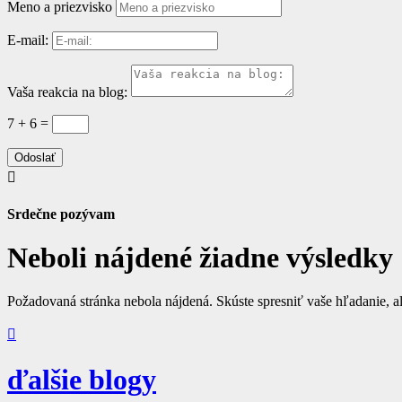
Meno a priezvisko
E-mail:
Vaša reakcia na blog:
7 + 6
=
Odoslať

Srdečne pozývam
Neboli nájdené žiadne výsledky
Požadovaná stránka nebola nájdená. Skúste spresniť vaše hľadanie, al

ďalšie blogy