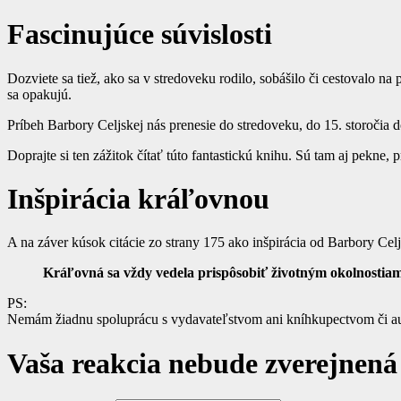
Fascinujúce súvislosti
Dozviete sa tiež, ako sa v stredoveku rodilo, sobášilo či cestovalo 
sa opakujú.
Príbeh Barbory Celjskej nás prenesie do stredoveku, do 15. storočia d
Doprajte si ten zážitok čítať túto fantastickú knihu. Sú tam aj pekne, 
Inšpirácia kráľovnou
A na záver kúsok citácie zo strany 175 ako inšpirácia od Barbory Celj
Kráľovná sa vždy vedela prispôsobiť životným okolnostiam,
PS:
Nemám žiadnu spoluprácu s vydavateľstvom ani kníhkupectvom či autor
Vaša reakcia nebude zverejnená