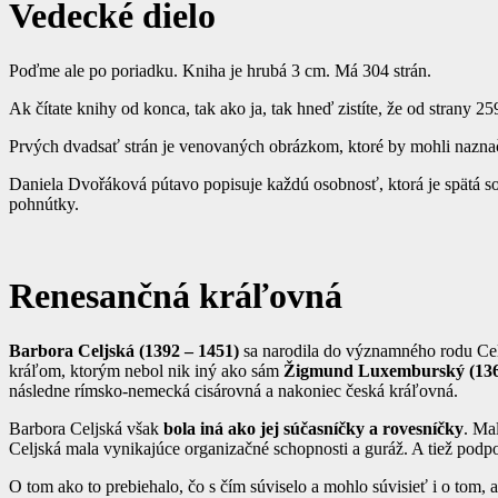
Vedecké dielo
Poďme ale po poriadku. Kniha je hrubá 3 cm. Má 304 strán.
Ak čítate knihy od konca, tak ako ja, tak hneď zistíte, že od strany 
Prvých dvadsať strán je venovaných obrázkom, ktoré by mohli naznači
Daniela Dvořáková pútavo popisuje každú osobnosť, ktorá je spätá s
pohnútky.
Renesančná kráľovná
Barbora Celjská (1392 – 1451)
sa narodila do významného rodu Celj
kráľom, ktorým nebol nik iný ako sám
Žigmund Luxemburský (136
následne rímsko-nemecká cisárovná a nakoniec česká kráľovná.
Barbora Celjská však
bola iná ako jej súčasníčky a rovesníčky
. Ma
Celjská mala vynikajúce organizačné schopnosti a guráž. A tiež podpor
O tom ako to prebiehalo, čo s čím súviselo a mohlo súvisieť i o tom, a