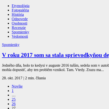
Etymológia
Fotogaléria
História
Odpovede
Osobnosti
Recenzie
Spomienky
Vedomosti
Spomienky
V roku 2017 som sa stala sprievodkyňou d
Jedného dňa, bolo to kedysi v auguste 2016 tuším, sedela som v auto
mohla dopustiť, aby ten problém vznikol. Tam. Vtedy. Zrazu ma...
28. okt. 2017
|
2 min. čítania
Novšie
1
…
25
26
27