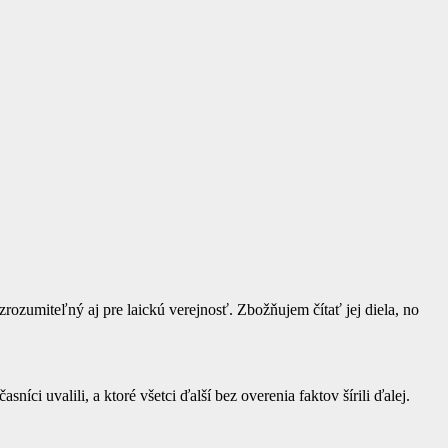
zrozumiteľný aj pre laickú verejnosť. Zbožňujem čítať jej diela, no
sníci uvalili, a ktoré všetci ďalší bez overenia faktov šírili ďalej.