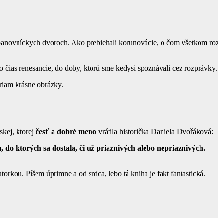
na panovníckych dvoroch. Ako prebiehali korunovácie, o čom všetkom ro
o čias renesancie, do doby, ktorú sme kedysi spoznávali cez rozprávky.
priam krásne obrázky.
skej, ktorej
česť a dobré meno
vrátila historička Daniela Dvořáková:
 do ktorých sa dostala, či už priaznivých alebo nepriaznivých.
kou. Píšem úprimne a od srdca, lebo tá kniha je fakt fantastická.