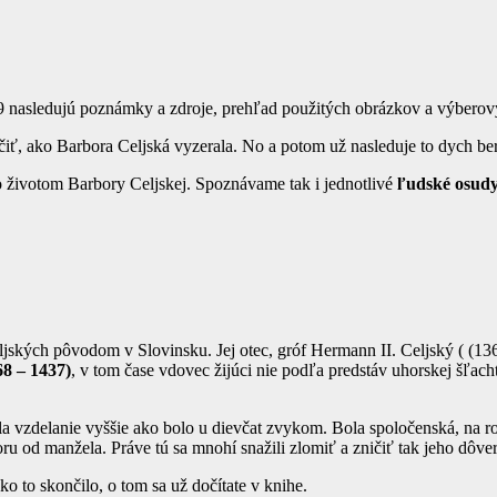
259 nasledujú poznámky a zdroje, prehľad použitých obrázkov a výberový 
ť, ako Barbora Celjská vyzerala. No a potom už nasleduje to dych ber
o životom Barbory Celjskej. Spoznávame tak i jednotlivé
ľudské osud
ských pôvodom v Slovinsku. Jej otec, gróf Hermann II. Celjský ( (136
8 – 1437)
, v tom čase vdovec žijúci nie podľa predstáv uhorskej šľach
la vzdelanie vyššie ako bolo u dievčat zvykom. Bola spoločenská, na 
u od manžela. Práve tú sa mnohí snažili zlomiť a zničiť tak jeho dôver
ko to skončilo, o tom sa už dočítate v knihe.